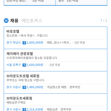
전반적인 당번업무
1년 이상
청소
1년 이상
채용
메인포커스
1
/
2
바로호텔
청소한분..<캐셔 한분>.. 구합니다.
경기 하남시
월
2,600,000원
베팅.,청소<<캐셔 모셔봅니다.
1년 이상
제이베이 관광호텔
수유제이베이호텔에서 청소팀 모집합니다
서울 강북구
월
5,600,000원
1년 이상
브라운도트호텔 세류점
부부또는 자매 청소팀 구합니다.
경기 수원시
월
5,400,000원
객실청소및 베팅
경력무관
브라운도트세류점
베팅삼촌구해요
경기 수원시
월
2,316,930원
베팅삼촌
경력무관