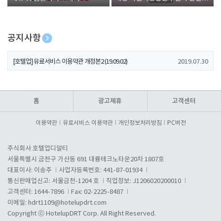
폰 증정
공지사항
[호텔업] 개인정보 처리방침 개정본1 (19.09.02)
2019.07.30
[호텔업] 유료서비스 이용약관 개정본2 (19.09.02)
2019.07.30
[호텔업] 개인정보 처리방침 개정본2 (19.09.02)
2019.07.30
홈
광고제휴
고객센터
이용약관
유료서비스 이용약관
개인정보처리방침
PC버전
주식회사 호텔업디알티
서울특별시 금천구 가산동 691 대륭테크노타운20차 1807호
대표이사: 이송주
사업자등록번호: 441-87-01934
통신판매업신고: 서울금천-1204 호
직업정보: J1206020200010
고객센터: 1644-7896
Fax: 02-2225-8487
이메일:
hdrt1109@hotelupdrt.com
Copyright ⓒ HotelupDRT Corp. All Right Reserved.