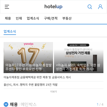
채용
인재
업계소식
구매/견적
부동산
업계소식
야놀자17주년 기념 야놀자 통합발
<야놀자 MRO, 숙박업소 위한 삼
주센터 할인 프로모션 진행
성전자 가전제품 특가 개시>
야놀자제휴점 금융혜택제공 위한 제휴 및 금융서비스 게시
울산시, 피서․행락지 주변 불법행위 19건 적발
더보기
채용
메인박스
1
/
4