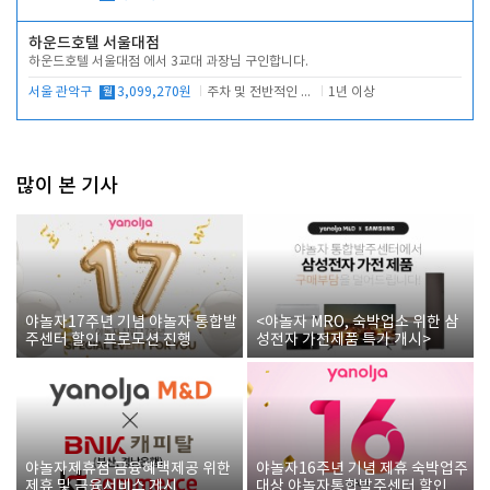
하운드호텔 서울대점
하운드호텔 서울대점 에서 3교대 과장님 구인합니다.
서울 관악구
월
3,099,270원
주차 및 전반적인 당번업무
1년 이상
많이 본 기사
야놀자17주년 기념 야놀자 통합발
<야놀자 MRO, 숙박업소 위한 삼
주센터 할인 프로모션 진행
성전자 가전제품 특가 개시>
야놀자제휴점 금융혜택제공 위한
야놀자16주년 기념 제휴 숙박업주
제휴 및 금융서비스 게시
대상 야놀자통합발주센터 할인쿠