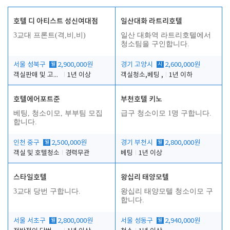
호텔 디 아티스트 성신여대점
일산대화 라트리호텔
3교대 프론트(격,비,비)
일산 대화역 라트리호텔에서
청소팀을 구인합니다.
서울 성북구
월
2,900,000원
경기 고양시
시
2,600,000원
객실판매 및 고객응대
1년 이상
객실청소,베팅 ,
1년 이하
호텔에어포트준
부천호텔 키노
베팅, 청소이모, 부부팀 모집
급구 청소이모 1명 구합니다.
합니다.
인천 중구
월
2,500,000원
경기 부천시
월
2,800,000원
객실 및 호텔청소
경력무관
베팅
1년 이상
스타일호텔
왕십리 태양모텔
3교대 당번 구합니다.
왕십리 태양모텔 청소이모 구
합니다.
서울 서초구
월
2,800,000원
서울 성동구
월
2,940,000원