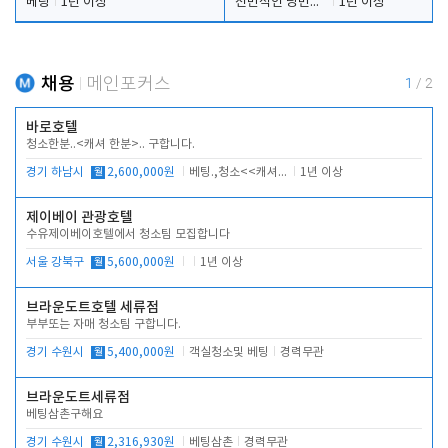
베팅
1년 이상
전반적인 당번업무
1년 이상
채용
메인포커스
1
/
2
바로호텔
청소한분..<캐셔 한분>.. 구합니다.
경기 하남시
월
2,600,000원
베팅.,청소<<캐셔 모셔봅니다.
1년 이상
제이베이 관광호텔
수유제이베이호텔에서 청소팀 모집합니다
서울 강북구
월
5,600,000원
1년 이상
브라운도트호텔 세류점
부부또는 자매 청소팀 구합니다.
경기 수원시
월
5,400,000원
객실청소및 베팅
경력무관
브라운도트세류점
베팅삼촌구해요
경기 수원시
월
2,316,930원
베팅삼촌
경력무관