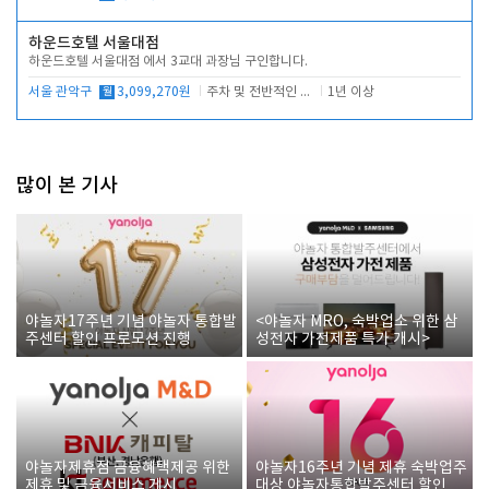
하운드호텔 서울대점
하운드호텔 서울대점 에서 3교대 과장님 구인합니다.
서울 관악구
월
3,099,270원
주차 및 전반적인 당번업무
1년 이상
많이 본 기사
야놀자17주년 기념 야놀자 통합발
<야놀자 MRO, 숙박업소 위한 삼
주센터 할인 프로모션 진행
성전자 가전제품 특가 개시>
야놀자제휴점 금융혜택제공 위한
야놀자16주년 기념 제휴 숙박업주
제휴 및 금융서비스 게시
대상 야놀자통합발주센터 할인쿠