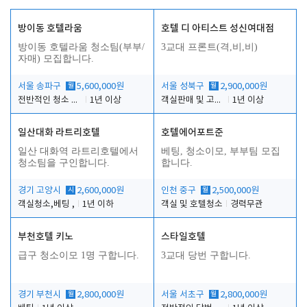
방이동 호텔라움
호텔 디 아티스트 성신여대점
방이동 호텔라움 청소팀(부부/
3교대 프론트(격,비,비)
자매) 모집합니다.
서울 송파구
월
5,600,000원
서울 성북구
월
2,900,000원
전반적인 청소 업무(객실청소.객실정리)
1년 이상
객실판매 및 고객응대
1년 이상
일산대화 라트리호텔
호텔에어포트준
일산 대화역 라트리호텔에서
베팅, 청소이모, 부부팀 모집
청소팀을 구인합니다.
합니다.
경기 고양시
시
2,600,000원
인천 중구
월
2,500,000원
객실청소,베팅 ,
1년 이하
객실 및 호텔청소
경력무관
부천호텔 키노
스타일호텔
급구 청소이모 1명 구합니다.
3교대 당번 구합니다.
경기 부천시
월
2,800,000원
서울 서초구
월
2,800,000원