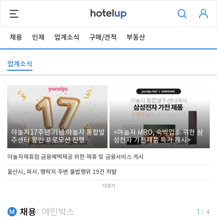
채용
인재
업계소식
구매/견적
부동산
업계소식
야놀자17주년 기념 야놀자 통합발
<야놀자 MRO, 숙박업소 위한 삼
주센터 할인 프로모션 진행
성전자 가전제품 특가 개시>
야놀자제휴점 금융혜택제공 위한 제휴 및 금융서비스 게시
울산시, 피서․행락지 주변 불법행위 19건 적발
더보기
채용
메인박스
1
/
4