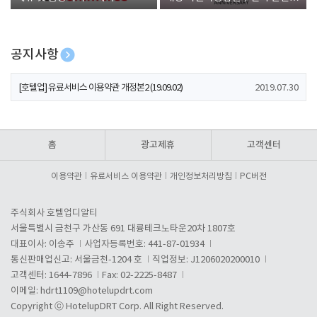
폰 증정
공지사항
[호텔업] 개인정보 처리방침 개정본1 (19.09.02)
2019.07.30
[호텔업] 유료서비스 이용약관 개정본2 (19.09.02)
2019.07.30
[호텔업] 개인정보 처리방침 개정본2 (19.09.02)
2019.07.30
홈
광고제휴
고객센터
이용약관
유료서비스 이용약관
개인정보처리방침
PC버전
주식회사 호텔업디알티
서울특별시 금천구 가산동 691 대륭테크노타운20차 1807호
대표이사: 이송주
사업자등록번호: 441-87-01934
통신판매업신고: 서울금천-1204 호
직업정보: J1206020200010
고객센터: 1644-7896
Fax: 02-2225-8487
이메일:
hdrt1109@hotelupdrt.com
Copyright ⓒ HotelupDRT Corp. All Right Reserved.