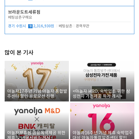
브라운도트세류점
베팅삼촌구해요
경기 수원시
월
2,316,930원
베팅삼촌
경력무관
많이 본 기사
야놀자17주년 기념 야놀자 통합발
<야놀자 MRO, 숙박업소 위한 삼
주센터 할인 프로모션 진행
성전자 가전제품 특가 개시>
야놀자제휴점 금융혜택제공 위한
야놀자16주년 기념 제휴 숙박업주
제휴 및 금융서비스 게시
대상 야놀자통합발주센터 할인쿠