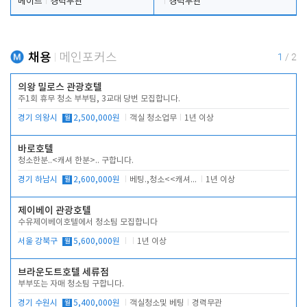
메이드
경력무관
경력무관
채용
메인포커스
1
/
2
의왕 밀로스 관광호텔
주1회 휴무 청소 부부팀, 3교대 당번 모집합니다.
경기 의왕시
월
2,500,000원
객실 청소업무
1년 이상
바로호텔
청소한분..<캐셔 한분>.. 구합니다.
경기 하남시
월
2,600,000원
베팅.,청소<<캐셔 모셔봅니다.
1년 이상
제이베이 관광호텔
수유제이베이호텔에서 청소팀 모집합니다
서울 강북구
월
5,600,000원
1년 이상
브라운도트호텔 세류점
부부또는 자매 청소팀 구합니다.
경기 수원시
월
5,400,000원
객실청소및 베팅
경력무관