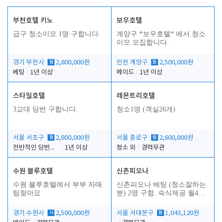
부천호텔 키노
보우호텔
급구 청소이모 1명 구합니다.
계양구 *보우호텔* 에서 청소
이모 모집합니다.
경기 부천시
월
2,800,000원
인천 계양구
월
2,500,000원
베팅
1년 이상
메이드
1년 이상
스타일호텔
레몬트리호텔
3교대 당번 구합니다.
청소1명 (객실26개)
서울 서초구
월
2,800,000원
서울 종로구
월
2,600,000원
전반적인 당번업무
1년 이상
청소 외
경력무관
수원 블루호텔
신촌피오나
수원 블루호텔에서 부부 자매
신촌피오나 베팅 (청소잘하는
팀찾아요
분) 2명 구함. 숙식제공 월4회
휴무
경기 수원시
시
2,500,000원
서울 서대문구
월
1,043,120원