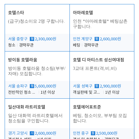
호텔스타
아마레호텔
(급구)청소이모 2명 구합니다.
인천 *아마레호텔* 베팅삼촌
구합니다.
서울 중랑구
월
2,300,000원
인천 계양구
월
2,600,000원
청소
경력무관
베팅
경력무관
방이동 호텔라움
호텔 디 아티스트 성신여대점
방이동 호텔라움 청소팀(부부/
3교대 프론트(격,비,비)
자매) 모집합니다.
서울 송파구
월
5,600,000원
서울 성북구
월
2,900,000원
전반적인 청소 업무(객실청소.객실정리)
1년 이상
객실판매 및 고객응대
1년 이상
일산대화 라트리호텔
호텔에어포트준
일산 대화역 라트리호텔에서
베팅, 청소이모, 부부팀 모집
청소팀을 구인합니다.
합니다.
경기 고양시
시
2,600,000원
인천 중구
월
2,500,000원