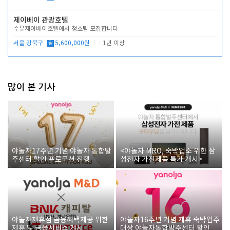
제이베이 관광호텔
수유제이베이호텔에서 청소팀 모집합니다
서울 강북구
월
5,600,000원
1년 이상
많이 본 기사
야놀자17주년 기념 야놀자 통합발
<야놀자 MRO, 숙박업소 위한 삼
주센터 할인 프로모션 진행
성전자 가전제품 특가 개시>
야놀자제휴점 금융혜택제공 위한
야놀자16주년 기념 제휴 숙박업주
제휴 및 금융서비스 게시
대상 야놀자통합발주센터 할인쿠