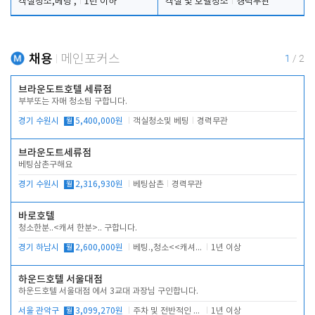
객실청소,베팅 ,
1년 이하
객실 및 호텔청소
경력무관
채용
메인포커스
1
/
2
브라운도트호텔 세류점
부부또는 자매 청소팀 구합니다.
경기 수원시
월
5,400,000원
객실청소및 베팅
경력무관
브라운도트세류점
베팅삼촌구해요
경기 수원시
월
2,316,930원
베팅삼촌
경력무관
바로호텔
청소한분..<캐셔 한분>.. 구합니다.
경기 하남시
월
2,600,000원
베팅.,청소<<캐셔 모셔봅니다.
1년 이상
하운드호텔 서울대점
하운드호텔 서울대점 에서 3교대 과장님 구인합니다.
서울 관악구
월
3,099,270원
주차 및 전반적인 당번업무
1년 이상