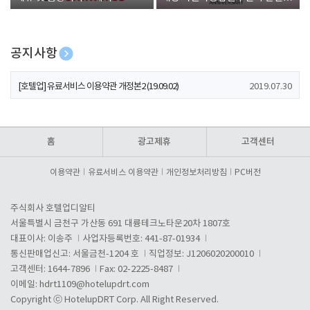
폰 증정
공지사항
[호텔업] 개인정보 처리방침 개정본1 (19.09.02)
2019.07.30
[호텔업] 유료서비스 이용약관 개정본2 (19.09.02)
2019.07.30
[호텔업] 개인정보 처리방침 개정본2 (19.09.02)
2019.07.30
홈
광고제휴
고객센터
이용약관
유료서비스 이용약관
개인정보처리방침
PC버전
주식회사 호텔업디알티
서울특별시 금천구 가산동 691 대륭테크노타운20차 1807호
대표이사: 이송주
사업자등록번호: 441-87-01934
통신판매업신고: 서울금천-1204 호
직업정보: J1206020200010
고객센터: 1644-7896
Fax: 02-2225-8487
이메일:
hdrt1109@hotelupdrt.com
Copyright ⓒ HotelupDRT Corp. All Right Reserved.