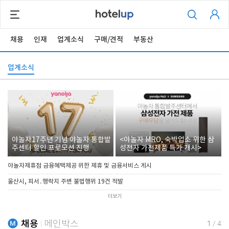
채용
인재
업계소식
구매/견적
부동산
업계소식
야놀자17주년 기념 야놀자 통합발
<야놀자 MRO, 숙박업소 위한 삼
주센터 할인 프로모션 진행
성전자 가전제품 특가 개시>
야놀자제휴점 금융혜택제공 위한 제휴 및 금융서비스 게시
울산시, 피서․행락지 주변 불법행위 19건 적발
더보기
채용
메인박스
1
/
4