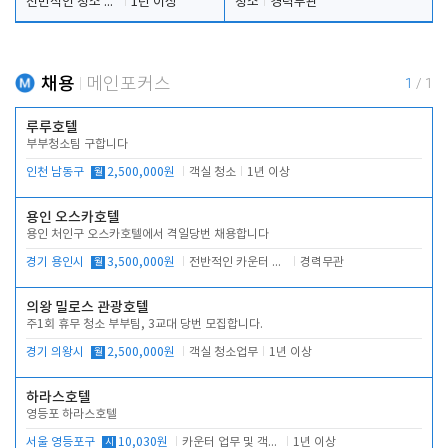
전반적인 청소 업무(객실청소.객실정리)
1년 이상
청소
경력무관
채용
메인포커스
1
/
1
루루호텔
부부청소팀 구합니다
인천 남동구
월
2,500,000원
객실 청소
1년 이상
용인 오스카호텔
용인 처인구 오스카호텔에서 격일당번 채용합니다
경기 용인시
월
3,500,000원
전반적인 카운터 업무
경력무관
의왕 밀로스 관광호텔
주1회 휴무 청소 부부팀, 3교대 당번 모집합니다.
경기 의왕시
월
2,500,000원
객실 청소업무
1년 이상
하라스호텔
영등포 하라스호텔
서울 영등포구
시
10,030원
카운터 업무 및 객실관리(청소상태 확인, 객실판매)
1년 이상