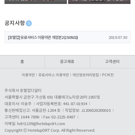
폰 증정
공지사항
[호텔업] 개인정보 처리방침 개정본1 (19.09.02)
2019.07.30
[호텔업] 유료서비스 이용약관 개정본2 (19.09.02)
2019.07.30
[호텔업] 개인정보 처리방침 개정본2 (19.09.02)
2019.07.30
홈
광고제휴
고객센터
이용약관
유료서비스 이용약관
개인정보처리방침
PC버전
주식회사 호텔업디알티
서울특별시 금천구 가산동 691 대륭테크노타운20차 1807호
대표이사: 이송주
사업자등록번호: 441-87-01934
통신판매업신고: 서울금천-1204 호
직업정보: J1206020200010
고객센터: 1644-7896
Fax: 02-2225-8487
이메일:
hdrt1109@hotelupdrt.com
Copyright ⓒ HotelupDRT Corp. All Right Reserved.