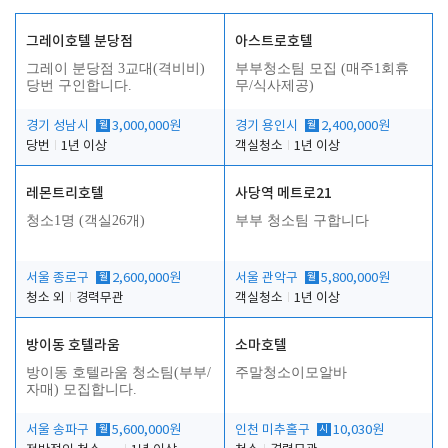
그레이호텔 분당점
아스트로호텔
그레이 분당점 3교대(격비비)
부부청소팀 모집 (매주1회휴
당번 구인합니다.
무/식사제공)
경기 성남시
월
3,000,000원
경기 용인시
월
2,400,000원
당번
1년 이상
객실청소
1년 이상
레몬트리호텔
사당역 메트로21
청소1명 (객실26개)
부부 청소팀 구합니다
서울 종로구
월
2,600,000원
서울 관악구
월
5,800,000원
청소 외
경력무관
객실청소
1년 이상
방이동 호텔라움
소마호텔
방이동 호텔라움 청소팀(부부/
주말청소이모알바
자매) 모집합니다.
서울 송파구
월
5,600,000원
인천 미추홀구
시
10,030원