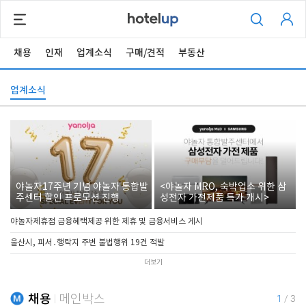
채용
인재
업계소식
구매/견적
부동산
업계소식
야놀자17주년 기념 야놀자 통합발
<야놀자 MRO, 숙박업소 위한 삼
주센터 할인 프로모션 진행
성전자 가전제품 특가 개시>
야놀자제휴점 금융혜택제공 위한 제휴 및 금융서비스 게시
울산시, 피서․행락지 주변 불법행위 19건 적발
더보기
채용
메인박스
1
/
3