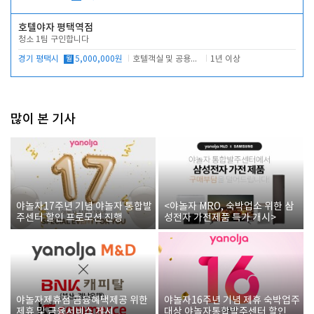
호텔야자 평택역점
청소 1팀 구인합니다
경기 평택시
월
5,000,000원
호텔객실 및 공용시설 청소 관리
1년 이상
많이 본 기사
야놀자17주년 기념 야놀자 통합발
<야놀자 MRO, 숙박업소 위한 삼
주센터 할인 프로모션 진행
성전자 가전제품 특가 개시>
야놀자제휴점 금융혜택제공 위한
야놀자16주년 기념 제휴 숙박업주
제휴 및 금융서비스 게시
대상 야놀자통합발주센터 할인쿠