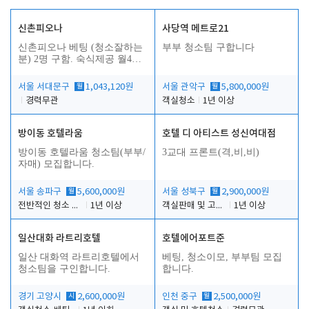
신촌피오나
사당역 메트로21
신촌피오나 베팅 (청소잘하는
부부 청소팀 구합니다
분) 2명 구함. 숙식제공 월4회
휴무
서울 서대문구
월
1,043,120원
서울 관악구
월
5,800,000원
경력무관
객실청소
1년 이상
방이동 호텔라움
호텔 디 아티스트 성신여대점
방이동 호텔라움 청소팀(부부/
3교대 프론트(격,비,비)
자매) 모집합니다.
서울 송파구
월
5,600,000원
서울 성북구
월
2,900,000원
전반적인 청소 업무(객실청소.객실정리)
1년 이상
객실판매 및 고객응대
1년 이상
일산대화 라트리호텔
호텔에어포트준
일산 대화역 라트리호텔에서
베팅, 청소이모, 부부팀 모집
청소팀을 구인합니다.
합니다.
경기 고양시
시
2,600,000원
인천 중구
월
2,500,000원