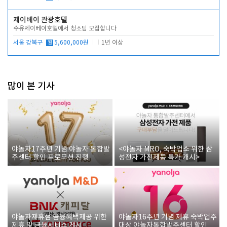
제이베이 관광호텔
수유제이베이호텔에서 청소팀 모집합니다
서울 강북구
월
5,600,000원
1년 이상
많이 본 기사
야놀자17주년 기념 야놀자 통합발
<야놀자 MRO, 숙박업소 위한 삼
주센터 할인 프로모션 진행
성전자 가전제품 특가 개시>
야놀자제휴점 금융혜택제공 위한
야놀자16주년 기념 제휴 숙박업주
제휴 및 금융서비스 게시
대상 야놀자통합발주센터 할인쿠