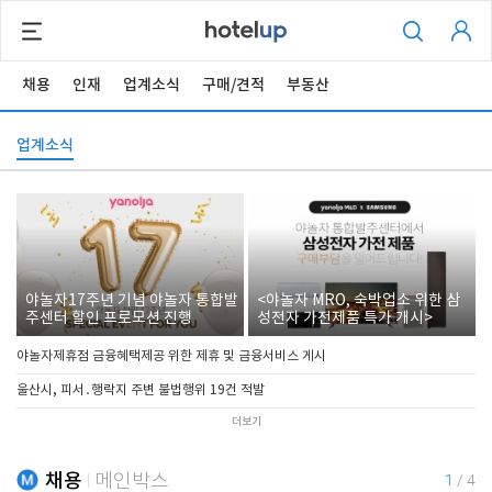
채용
인재
업계소식
구매/견적
부동산
업계소식
야놀자17주년 기념 야놀자 통합발
<야놀자 MRO, 숙박업소 위한 삼
주센터 할인 프로모션 진행
성전자 가전제품 특가 개시>
야놀자제휴점 금융혜택제공 위한 제휴 및 금융서비스 게시
울산시, 피서․행락지 주변 불법행위 19건 적발
더보기
채용
메인박스
1
/
4