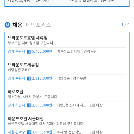
객실청소,베팅 ,
1년 이하
객실 및 호텔청소
경력무관
채용
메인포커스
1
/
2
브라운도트호텔 세류점
부부또는 자매 청소팀 구합니다.
경기 수원시
월
5,400,000원
객실청소및 베팅
경력무관
브라운도트세류점
베팅삼촌구해요
경기 수원시
월
2,316,930원
베팅삼촌
경력무관
바로호텔
청소한분..<캐셔 한분>.. 구합니다.
경기 하남시
월
2,600,000원
베팅.,청소<<캐셔 모셔봅니다.
1년 이상
하운드호텔 서울대점
하운드호텔 서울대점 에서 3교대 과장님 구인합니다.
서울 관악구
월
3,099,270원
주차 및 전반적인 당번업무
1년 이상