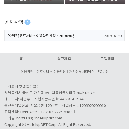
폰 증정
공지사항
[호텔업] 개인정보 처리방침 개정본1 (19.09.02)
2019.07.30
[호텔업] 유료서비스 이용약관 개정본2 (19.09.02)
2019.07.30
[호텔업] 개인정보 처리방침 개정본2 (19.09.02)
2019.07.30
홈
광고제휴
고객센터
이용약관
유료서비스 이용약관
개인정보처리방침
PC버전
주식회사 호텔업디알티
서울특별시 금천구 가산동 691 대륭테크노타운20차 1807호
대표이사: 이송주
사업자등록번호: 441-87-01934
통신판매업신고: 서울금천-1204 호
직업정보: J1206020200010
고객센터: 1644-7896
Fax: 02-2225-8487
이메일:
hdrt1109@hotelupdrt.com
Copyright ⓒ HotelupDRT Corp. All Right Reserved.