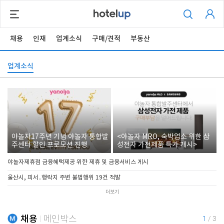
채용
인재
업계소식
구매/견적
부동산
업계소식
야놀자17주년 기념 야놀자 통합발
<야놀자 MRO, 숙박업소 위한 삼
주센터 할인 프로모션 진행
성전자 가전제품 특가 개시>
야놀자제휴점 금융혜택제공 위한 제휴 및 금융서비스 게시
울산시, 피서․행락지 주변 불법행위 19건 적발
더보기
채용
메인박스
1
/
3