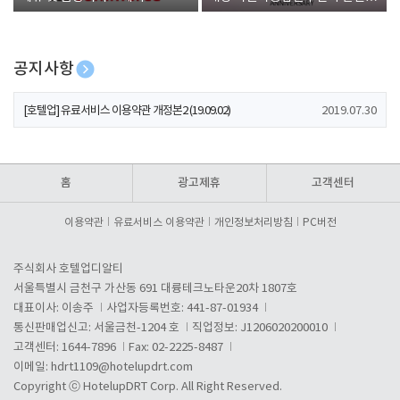
폰 증정
공지사항
[호텔업] 개인정보 처리방침 개정본1 (19.09.02)
2019.07.30
[호텔업] 유료서비스 이용약관 개정본2 (19.09.02)
2019.07.30
[호텔업] 개인정보 처리방침 개정본2 (19.09.02)
2019.07.30
홈
광고제휴
고객센터
이용약관
유료서비스 이용약관
개인정보처리방침
PC버전
주식회사 호텔업디알티
서울특별시 금천구 가산동 691 대륭테크노타운20차 1807호
대표이사: 이송주
사업자등록번호: 441-87-01934
통신판매업신고: 서울금천-1204 호
직업정보: J1206020200010
고객센터: 1644-7896
Fax: 02-2225-8487
이메일:
hdrt1109@hotelupdrt.com
Copyright ⓒ HotelupDRT Corp. All Right Reserved.