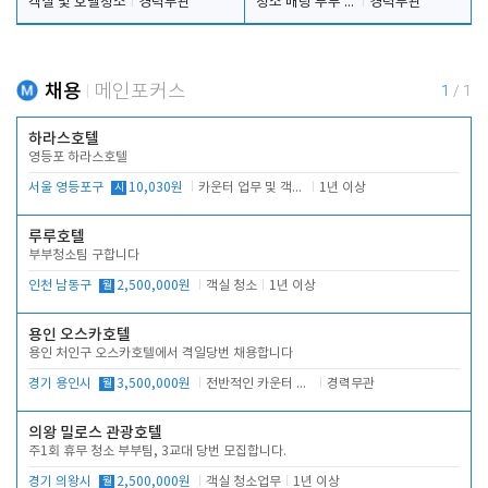
객실 및 호텔청소
경력무관
청소 배팅 부부 구합니다
경력무관
채용
메인포커스
1
/
1
하라스호텔
영등포 하라스호텔
서울 영등포구
시
10,030원
카운터 업무 및 객실관리(청소상태 확인, 객실판매)
1년 이상
루루호텔
부부청소팀 구합니다
인천 남동구
월
2,500,000원
객실 청소
1년 이상
용인 오스카호텔
용인 처인구 오스카호텔에서 격일당번 채용합니다
경기 용인시
월
3,500,000원
전반적인 카운터 업무
경력무관
의왕 밀로스 관광호텔
주1회 휴무 청소 부부팀, 3교대 당번 모집합니다.
경기 의왕시
월
2,500,000원
객실 청소업무
1년 이상