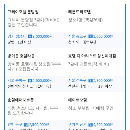
그레이호텔 분당점
레몬트리호텔
그레이 분당점 3교대(격비비)
청소1명 (객실26개)
당번 구인합니다.
경기 성남시
월
3,000,000원
서울 종로구
월
2,600,000원
당번
1년 이상
청소 외
경력무관
방이동 호텔라움
호텔 디 아티스트 성신여대점
방이동 호텔라움 청소팀(부부/
3교대 프론트(격,비,비)
자매) 모집합니다.
서울 송파구
월
5,600,000원
서울 성북구
월
2,900,000원
전반적인 청소 업무(객실청소.객실정리)
1년 이상
객실판매 및 고객응대
1년 이상
호텔에어포트준
메이트모텔
베팅,청소이모, 자매팀, 부부
청소 부부팀. 자매팀 구인
팀 모집합니다.
인천 중구
월
2,500,000원
경기 안산시
월
4,800,000원