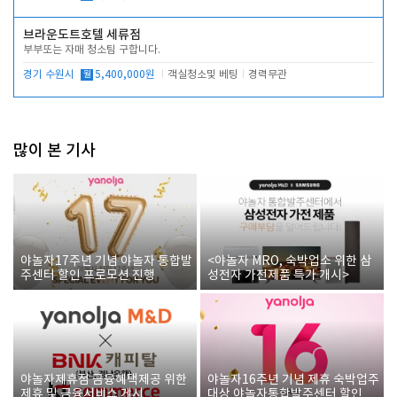
브라운도트호텔 세류점
부부또는 자매 청소팀 구합니다.
경기 수원시
월
5,400,000원
객실청소및 베팅
경력무관
많이 본 기사
야놀자17주년 기념 야놀자 통합발
<야놀자 MRO, 숙박업소 위한 삼
주센터 할인 프로모션 진행
성전자 가전제품 특가 개시>
야놀자제휴점 금융혜택제공 위한
야놀자16주년 기념 제휴 숙박업주
제휴 및 금융서비스 게시
대상 야놀자통합발주센터 할인쿠