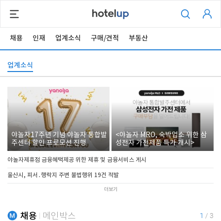
채용
인재
업계소식
구매/견적
부동산
업계소식
야놀자17주년 기념 야놀자 통합발
<야놀자 MRO, 숙박업소 위한 삼
주센터 할인 프로모션 진행
성전자 가전제품 특가 개시>
야놀자제휴점 금융혜택제공 위한 제휴 및 금융서비스 게시
울산시, 피서․행락지 주변 불법행위 19건 적발
더보기
채용
메인박스
1
/
3