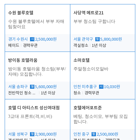
수원 블루호텔
사당역 메트로21
수원 블루호텔에서 부부 자매
부부 청소팀 구합니다
팀찾아요
경기 수원시
시
2,500,000원
서울 관악구
월
5,800,000원
메이드
경력무관
객실청소
1년 이상
방이동 호텔라움
소마호텔
방이동 호텔라움 청소팀(부부/
주말청소이모알바
자매) 모집합니다.
서울 송파구
월
5,600,000원
인천 미추홀구
시
10,030원
전반적인 청소 업무(객실청소.객실정리)
1년 이상
청소
경력무관
호텔 디 아티스트 성신여대점
호텔에어포트준
3교대 프론트(격,비,비)
베팅, 청소이모, 부부팀 모집
합니다.
서울 성북구
월
2,900,000원
인천 중구
월
2,500,000원