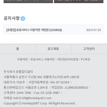
폰 증정
공지사항
[호텔업] 개인정보 처리방침 개정본1 (19.09.02)
2019.07.30
[호텔업] 유료서비스 이용약관 개정본2 (19.09.02)
2019.07.30
[호텔업] 개인정보 처리방침 개정본2 (19.09.02)
2019.07.30
홈
광고제휴
고객센터
이용약관
유료서비스 이용약관
개인정보처리방침
PC버전
주식회사 호텔업디알티
서울특별시 금천구 가산동 691 대륭테크노타운20차 1807호
대표이사: 이송주
사업자등록번호: 441-87-01934
통신판매업신고: 서울금천-1204 호
직업정보: J1206020200010
고객센터: 1644-7896
Fax: 02-2225-8487
이메일:
hdrt1109@hotelupdrt.com
Copyright ⓒ HotelupDRT Corp. All Right Reserved.