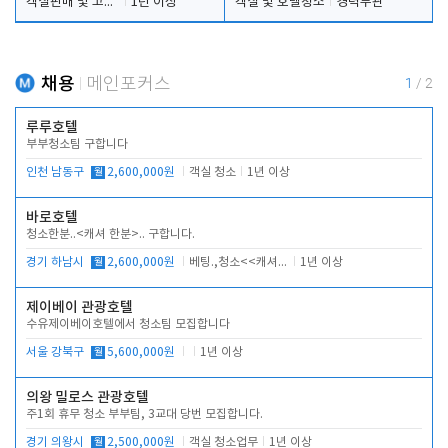
객실판매 및 고객응대
1년 이상
객실 및 호텔청소
경력무관
채용
메인포커스
1
/
2
루루호텔
부부청소팀 구합니다
인천 남동구
월
2,600,000원
객실 청소
1년 이상
바로호텔
청소한분..<캐셔 한분>.. 구합니다.
경기 하남시
월
2,600,000원
베팅.,청소<<캐셔 모셔봅니다.
1년 이상
제이베이 관광호텔
수유제이베이호텔에서 청소팀 모집합니다
서울 강북구
월
5,600,000원
1년 이상
의왕 밀로스 관광호텔
주1회 휴무 청소 부부팀, 3교대 당번 모집합니다.
경기 의왕시
월
2,500,000원
객실 청소업무
1년 이상