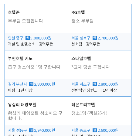
호텔준
RG호텔
부부팀 모집합니다.
청소 부부팀
인천 중구
월
5,000,000원
서울 성북구
월
2,700,000원
객실 및 호텔청소
경력무관
청소팀
경력무관
부천호텔 키노
스타일호텔
급구 청소이모 1명 구합니다.
3교대 당번 구합니다.
경기 부천시
월
2,800,000원
서울 서초구
월
2,800,000원
베팅
1년 이상
전반적인 당번업무
1년 이상
왕십리 태양모텔
레몬트리호텔
왕십리 태양모텔 청소이모 구
청소1명 (객실26개)
합니다.
서울 성동구
월
2,940,000원
서울 종로구
월
2,600,000원