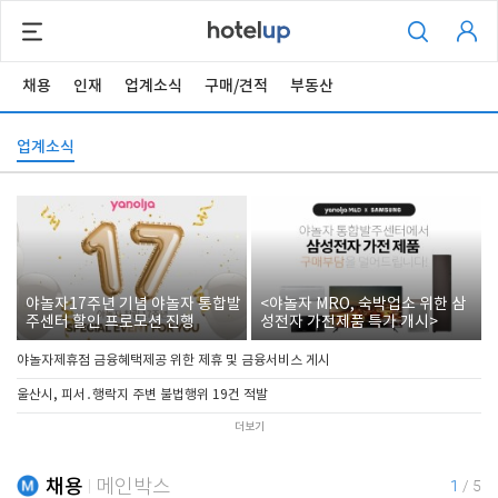
채용
인재
업계소식
구매/견적
부동산
업계소식
야놀자17주년 기념 야놀자 통합발
<야놀자 MRO, 숙박업소 위한 삼
주센터 할인 프로모션 진행
성전자 가전제품 특가 개시>
야놀자제휴점 금융혜택제공 위한 제휴 및 금융서비스 게시
울산시, 피서․행락지 주변 불법행위 19건 적발
더보기
채용
메인박스
1
/
5