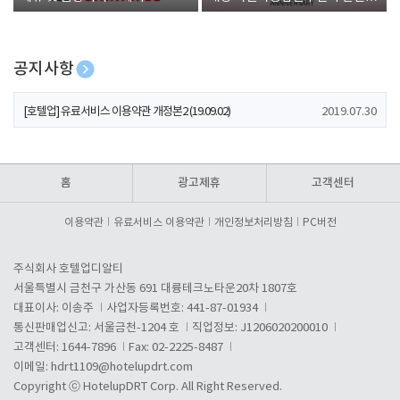
폰 증정
공지사항
[호텔업] 개인정보 처리방침 개정본1 (19.09.02)
2019.07.30
[호텔업] 유료서비스 이용약관 개정본2 (19.09.02)
2019.07.30
[호텔업] 개인정보 처리방침 개정본2 (19.09.02)
2019.07.30
홈
광고제휴
고객센터
이용약관
유료서비스 이용약관
개인정보처리방침
PC버전
주식회사 호텔업디알티
서울특별시 금천구 가산동 691 대륭테크노타운20차 1807호
대표이사: 이송주
사업자등록번호: 441-87-01934
통신판매업신고: 서울금천-1204 호
직업정보: J1206020200010
고객센터: 1644-7896
Fax: 02-2225-8487
이메일:
hdrt1109@hotelupdrt.com
Copyright ⓒ HotelupDRT Corp. All Right Reserved.