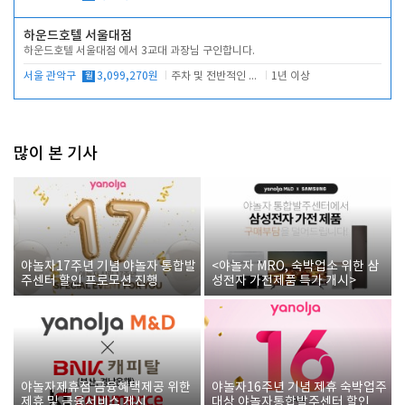
하운드호텔 서울대점
하운드호텔 서울대점 에서 3교대 과장님 구인합니다.
서울 관악구
월
3,099,270원
주차 및 전반적인 당번업무
1년 이상
많이 본 기사
야놀자17주년 기념 야놀자 통합발
<야놀자 MRO, 숙박업소 위한 삼
주센터 할인 프로모션 진행
성전자 가전제품 특가 개시>
야놀자제휴점 금융혜택제공 위한
야놀자16주년 기념 제휴 숙박업주
제휴 및 금융서비스 게시
대상 야놀자통합발주센터 할인쿠