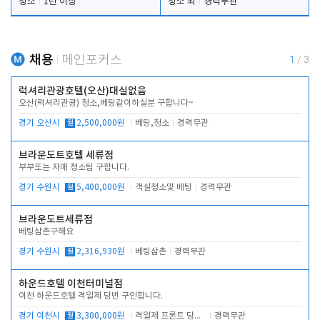
청소
1년 이상
청소 외
경력무관
채용
메인포커스
1
/
3
럭셔리관광호텔(오산)대실없음
오산(럭셔리관광) 청소,베팅같이하실분 구합니다~
경기 오산시
월
2,500,000원
베팅,청소
경력무관
브라운도트호텔 세류점
부부또는 자매 청소팀 구합니다.
경기 수원시
월
5,400,000원
객실청소및 베팅
경력무관
브라운도트세류점
베팅삼촌구해요
경기 수원시
월
2,316,930원
베팅삼촌
경력무관
하운드호텔 이천터미널점
이천 하운드호텔 격일제 당번 구인합니다.
경기 이천시
월
3,300,000원
격일제 프론트 당번 업무로 주차 및 객실 점검
경력무관