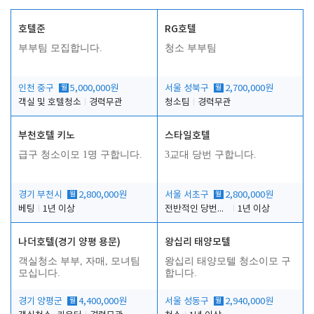
호텔준
RG호텔
부부팀 모집합니다.
청소 부부팀
인천 중구
월
5,000,000원
서울 성북구
월
2,700,000원
객실 및 호텔청소
경력무관
청소팀
경력무관
부천호텔 키노
스타일호텔
급구 청소이모 1명 구합니다.
3교대 당번 구합니다.
경기 부천시
월
2,800,000원
서울 서초구
월
2,800,000원
베팅
1년 이상
전반적인 당번업무
1년 이상
나더호텔(경기 양평 용문)
왕십리 태양모텔
객실청소 부부, 자매, 모녀팀
왕십리 태양모텔 청소이모 구
모십니다.
합니다.
경기 양평군
월
4,400,000원
서울 성동구
월
2,940,000원