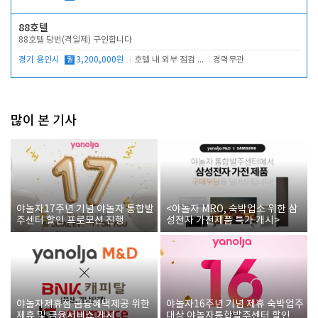
88호텔
88호텔 당번(격일제) 구인합니다
경기 용인시
월
3,200,000원
호텔 내 외부 점검 및 프런트 운영
경력무관
많이 본 기사
야놀자17주년 기념 야놀자 통합발
<야놀자 MRO, 숙박업소 위한 삼
주센터 할인 프로모션 진행
성전자 가전제품 특가 개시>
야놀자제휴점 금융혜택제공 위한
야놀자16주년 기념 제휴 숙박업주
제휴 및 금융서비스 게시
대상 야놀자통합발주센터 할인쿠