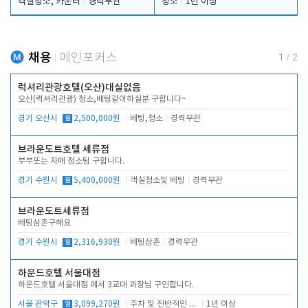
객실청소, 카운터
경력무관
청소
1년 이상
채용
메인포커스
1
/
2
럭셔리관광호텔(오산)대실없음
오산(럭셔리관광) 청소,베팅같이하실분 구합니다~
경기 오산시
월
2,500,000원
베팅,청소
경력무관
브라운도트호텔 세류점
부부또는 자매 청소팀 구합니다.
경기 수원시
월
5,400,000원
객실청소및 베팅
경력무관
브라운도트세류점
베팅삼촌구해요
경기 수원시
월
2,316,930원
베팅삼촌
경력무관
하운드호텔 서울대점
하운드호텔 서울대점 에서 3교대 과장님 구인합니다.
서울 관악구
월
3,099,270원
주차 및 전반적인 당번업무
1년 이상