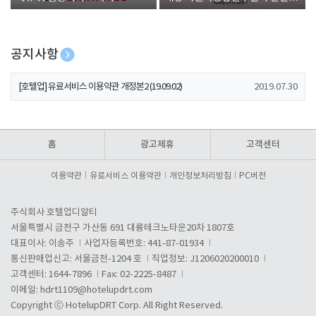
폰 증정
공지사항
[호텔업] 개인정보 처리방침 개정본1 (19.09.02)
2019.07.30
[호텔업] 유료서비스 이용약관 개정본2 (19.09.02)
2019.07.30
[호텔업] 개인정보 처리방침 개정본2 (19.09.02)
2019.07.30
홈
광고제휴
고객센터
이용약관
유료서비스 이용약관
개인정보처리방침
PC버전
주식회사 호텔업디알티
서울특별시 금천구 가산동 691 대륭테크노타운20차 1807호
대표이사: 이송주
사업자등록번호: 441-87-01934
통신판매업신고: 서울금천-1204 호
직업정보: J1206020200010
고객센터: 1644-7896
Fax: 02-2225-8487
이메일:
hdrt1109@hotelupdrt.com
Copyright ⓒ HotelupDRT Corp. All Right Reserved.