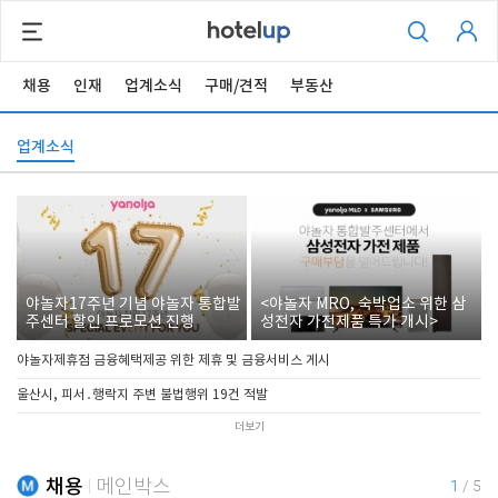
채용
인재
업계소식
구매/견적
부동산
업계소식
야놀자17주년 기념 야놀자 통합발
<야놀자 MRO, 숙박업소 위한 삼
주센터 할인 프로모션 진행
성전자 가전제품 특가 개시>
야놀자제휴점 금융혜택제공 위한 제휴 및 금융서비스 게시
울산시, 피서․행락지 주변 불법행위 19건 적발
더보기
채용
메인박스
1
/
5