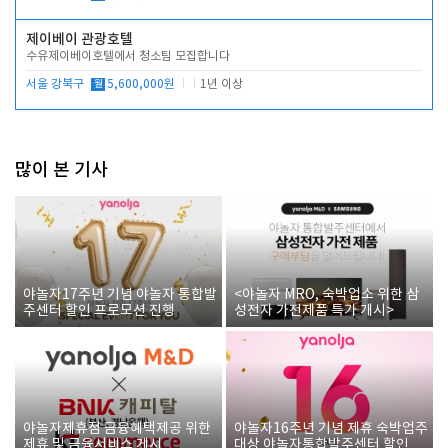
제이베이 관광호텔
수유제이베이호텔에서 청소팀 모집합니다
서울 강북구
월
5,600,000원
1년 이상
많이 본 기사
야놀자17주년 기념 야놀자 통합발
<야놀자 MRO, 숙박업소 위한 삼
주센터 할인 프로모션 진행
성전자 가전제품 특가 개시>
야놀자제휴점 금융혜택제공 위한
야놀자16주년 기념 제휴 숙박업주
제휴 및 금융서비스 게시
대상 야놀자통합발주센터 할인쿠