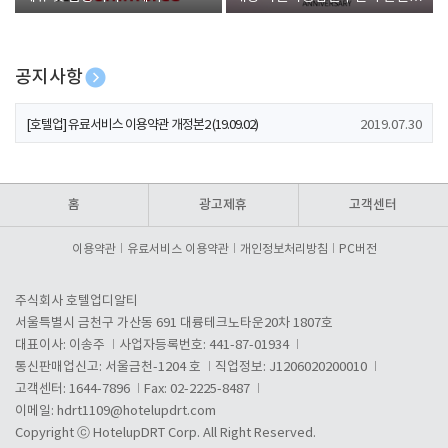
폰 증정
공지사항
[호텔업] 개인정보 처리방침 개정본1 (19.09.02)
2019.07.30
[호텔업] 유료서비스 이용약관 개정본2 (19.09.02)
2019.07.30
[호텔업] 개인정보 처리방침 개정본2 (19.09.02)
2019.07.30
홈
광고제휴
고객센터
이용약관
유료서비스 이용약관
개인정보처리방침
PC버전
주식회사 호텔업디알티
서울특별시 금천구 가산동 691 대륭테크노타운20차 1807호
대표이사: 이송주
사업자등록번호: 441-87-01934
통신판매업신고: 서울금천-1204 호
직업정보: J1206020200010
고객센터: 1644-7896
Fax: 02-2225-8487
이메일:
hdrt1109@hotelupdrt.com
Copyright ⓒ HotelupDRT Corp. All Right Reserved.