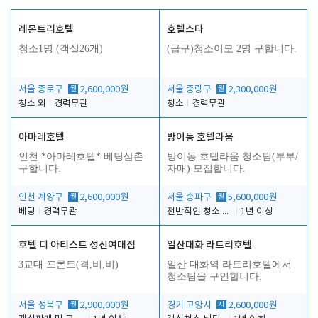
레몬트리호텔
호텔스타
청소1명 (객실26개)
(급구)청소이모 2명 구합니다.
서울 종로구
월
2,600,000원
서울 중랑구
월
2,300,000원
청소 외
경력무관
청소
경력무관
아마레호텔
방이동 호텔라움
인천 *아마레호텔* 베팅삼촌
방이동 호텔라움 청소팀(부부/
구합니다.
자매) 모집합니다.
인천 계양구
월
2,600,000원
서울 송파구
월
5,600,000원
베팅
경력무관
전반적인 청소 업무(객실청소.객실정리)
1년 이상
호텔 디 아티스트 성신여대점
일산대화 라트리호텔
3교대 프론트(격,비,비)
일산 대화역 라트리호텔에서
청소팀을 구인합니다.
서울 성북구
월
2,900,000원
경기 고양시
시
2,600,000원