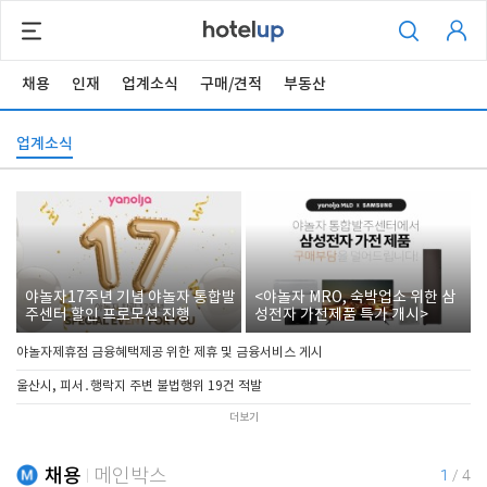
채용
인재
업계소식
구매/견적
부동산
업계소식
야놀자17주년 기념 야놀자 통합발
<야놀자 MRO, 숙박업소 위한 삼
주센터 할인 프로모션 진행
성전자 가전제품 특가 개시>
야놀자제휴점 금융혜택제공 위한 제휴 및 금융서비스 게시
울산시, 피서․행락지 주변 불법행위 19건 적발
더보기
채용
메인박스
1
/
4