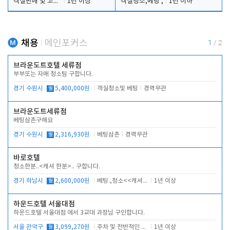
객실판매 및 고객응대
1년 이상
객실청소,베팅 ,
1년 이하
채용
메인포커스
1
/
2
브라운도트호텔 세류점
부부또는 자매 청소팀 구합니다.
경기 수원시
월
5,400,000원
객실청소및 베팅
경력무관
브라운도트세류점
베팅삼촌구해요
경기 수원시
월
2,316,930원
베팅삼촌
경력무관
바로호텔
청소한분..<캐셔 한분>.. 구합니다.
경기 하남시
월
2,600,000원
베팅.,청소<<캐셔 모셔봅니다.
1년 이상
하운드호텔 서울대점
하운드호텔 서울대점 에서 3교대 과장님 구인합니다.
서울 관악구
월
3,099,270원
주차 및 전반적인 당번업무
1년 이상