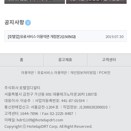
폰 증정
공지사항
[호텔업] 개인정보 처리방침 개정본1 (19.09.02)
2019.07.30
[호텔업] 유료서비스 이용약관 개정본2 (19.09.02)
2019.07.30
[호텔업] 개인정보 처리방침 개정본2 (19.09.02)
2019.07.30
홈
광고제휴
고객센터
이용약관
유료서비스 이용약관
개인정보처리방침
PC버전
주식회사 호텔업디알티
서울특별시 금천구 가산동 691 대륭테크노타운20차 1807호
대표이사: 이송주
사업자등록번호: 441-87-01934
통신판매업신고: 서울금천-1204 호
직업정보: J1206020200010
고객센터: 1644-7896
Fax: 02-2225-8487
이메일:
hdrt1109@hotelupdrt.com
Copyright ⓒ HotelupDRT Corp. All Right Reserved.