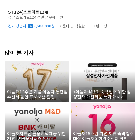
ST124(스트리트124)
성남 스트리트124 격일 근무자 구인
경기 성남시
월
3,600,000원
카운터 및 객실관리 전반
1년 이상
많이 본 기사
야놀자17주년 기념 야놀자 통합발
<야놀자 MRO, 숙박업소 위한 삼
주센터 할인 프로모션 진행
성전자 가전제품 특가 개시>
야놀자제휴점 금융혜택제공 위한
야놀자16주년 기념 제휴 숙박업주
제휴 및 금융서비스 게시
대상 야놀자통합발주센터 할인쿠