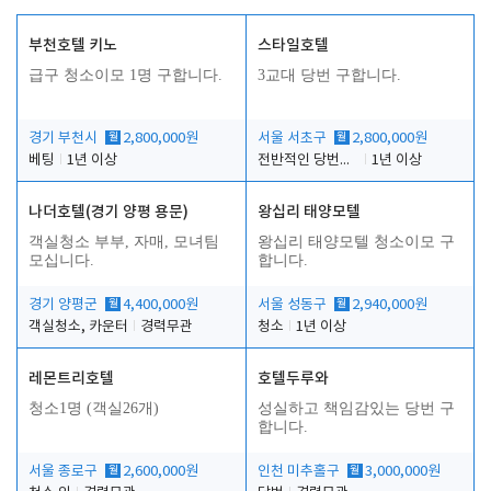
부천호텔 키노
스타일호텔
급구 청소이모 1명 구합니다.
3교대 당번 구합니다.
경기 부천시
월
2,800,000원
서울 서초구
월
2,800,000원
베팅
1년 이상
전반적인 당번업무
1년 이상
나더호텔(경기 양평 용문)
왕십리 태양모텔
객실청소 부부, 자매, 모녀팀
왕십리 태양모텔 청소이모 구
모십니다.
합니다.
경기 양평군
월
4,400,000원
서울 성동구
월
2,940,000원
객실청소, 카운터
경력무관
청소
1년 이상
레몬트리호텔
호텔두루와
청소1명 (객실26개)
성실하고 책임감있는 당번 구
합니다.
서울 종로구
월
2,600,000원
인천 미추홀구
월
3,000,000원