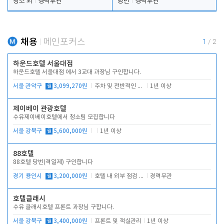
청소 외
경력무관
당번
경력무관
채용
메인포커스
1
/
2
하운드호텔 서울대점
하운드호텔 서울대점 에서 3교대 과장님 구인합니다.
서울 관악구
월
3,099,270원
주차 및 전반적인 당번업무
1년 이상
제이베이 관광호텔
수유제이베이호텔에서 청소팀 모집합니다
서울 강북구
월
5,600,000원
1년 이상
88호텔
88호텔 당번(격일제) 구인합니다
경기 용인시
월
3,200,000원
호텔 내 외부 점검 및 프런트 운영
경력무관
호텔클래시
수유 클래시호텔 프론트 과장님 구합니다.
서울 강북구
월
3,400,000원
프론트 및 객실관리
1년 이상