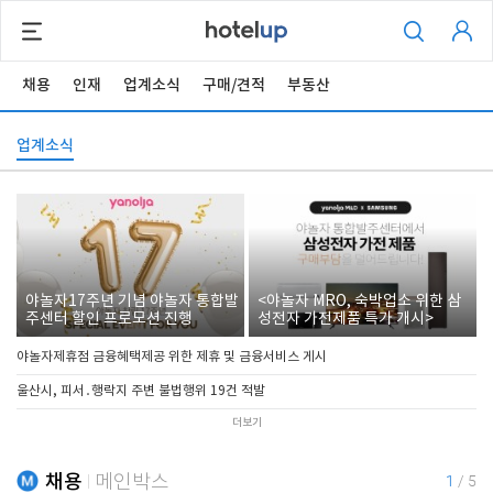
채용
인재
업계소식
구매/견적
부동산
업계소식
야놀자17주년 기념 야놀자 통합발
<야놀자 MRO, 숙박업소 위한 삼
주센터 할인 프로모션 진행
성전자 가전제품 특가 개시>
야놀자제휴점 금융혜택제공 위한 제휴 및 금융서비스 게시
울산시, 피서․행락지 주변 불법행위 19건 적발
더보기
채용
메인박스
1
/
5