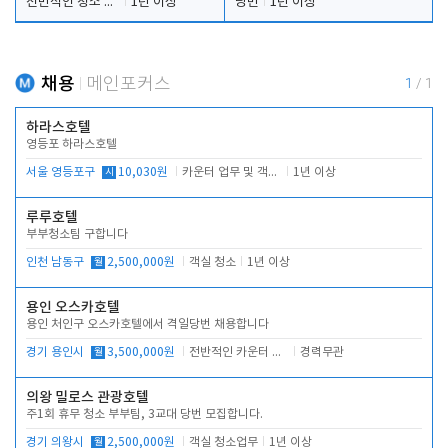
전반적인 청소 업무(객실청소.객실정리)
1년 이상
당번
1년 이상
채용
메인포커스
1
/
1
하라스호텔
영등포 하라스호텔
서울 영등포구
시
10,030원
카운터 업무 및 객실관리(청소상태 확인, 객실판매)
1년 이상
루루호텔
부부청소팀 구합니다
인천 남동구
월
2,500,000원
객실 청소
1년 이상
용인 오스카호텔
용인 처인구 오스카호텔에서 격일당번 채용합니다
경기 용인시
월
3,500,000원
전반적인 카운터 업무
경력무관
의왕 밀로스 관광호텔
주1회 휴무 청소 부부팀, 3교대 당번 모집합니다.
경기 의왕시
월
2,500,000원
객실 청소업무
1년 이상