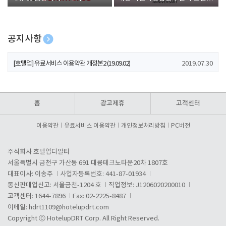
폰 증정
공지사항
[호텔업] 개인정보 처리방침 개정본1 (19.09.02)
2019.07.30
[호텔업] 유료서비스 이용약관 개정본2 (19.09.02)
2019.07.30
[호텔업] 개인정보 처리방침 개정본2 (19.09.02)
2019.07.30
홈
광고제휴
고객센터
이용약관
유료서비스 이용약관
개인정보처리방침
PC버전
주식회사 호텔업디알티
서울특별시 금천구 가산동 691 대륭테크노타운20차 1807호
대표이사: 이송주
사업자등록번호: 441-87-01934
통신판매업신고: 서울금천-1204 호
직업정보: J1206020200010
고객센터: 1644-7896
Fax: 02-2225-8487
이메일:
hdrt1109@hotelupdrt.com
Copyright ⓒ HotelupDRT Corp. All Right Reserved.