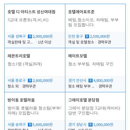
호텔 디 아티스트 성신여대점
호텔에어포트준
3교대 프론트(격,비,비)
베팅,청소이모, 자매팀, 부부
팀 모집합니다.
서울 성북구
월
2,900,000원
인천 중구
월
2,500,000원
객실판매 및 고객응대
1년 이상
객실 및 호텔청소
경력무관
레몬트리호텔
메이트모텔
청소1명 (객실26개)
청소 부부팀. 자매팀 구인
서울 종로구
월
2,600,000원
경기 안산시
월
4,800,000원
청소 외
경력무관
청소 배팅 부부 구합니다
경력무관
방이동 호텔라움
그레이호텔 분당점
방이동 호텔라움 청소팀(부부/
그레이 분당점 3교대(격비비)
자매) 모집합니다.
당번 구인합니다.
서울 송파구
월
5,600,000원
경기 성남시
월
3,000,000원