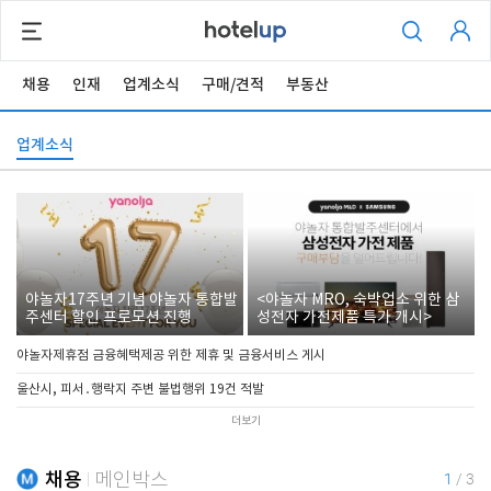
채용
인재
업계소식
구매/견적
부동산
업계소식
야놀자17주년 기념 야놀자 통합발
<야놀자 MRO, 숙박업소 위한 삼
주센터 할인 프로모션 진행
성전자 가전제품 특가 개시>
야놀자제휴점 금융혜택제공 위한 제휴 및 금융서비스 게시
울산시, 피서․행락지 주변 불법행위 19건 적발
더보기
채용
메인박스
1
/
3