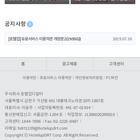
폰 증정
공지사항
[호텔업] 개인정보 처리방침 개정본1 (19.09.02)
2019.07.30
[호텔업] 유료서비스 이용약관 개정본2 (19.09.02)
2019.07.30
[호텔업] 개인정보 처리방침 개정본2 (19.09.02)
2019.07.30
홈
광고제휴
고객센터
이용약관
유료서비스 이용약관
개인정보처리방침
PC버전
주식회사 호텔업디알티
서울특별시 금천구 가산동 691 대륭테크노타운20차 1807호
대표이사: 이송주
사업자등록번호: 441-87-01934
통신판매업신고: 서울금천-1204 호
직업정보: J1206020200010
고객센터: 1644-7896
Fax: 02-2225-8487
이메일:
hdrt1109@hotelupdrt.com
Copyright ⓒ HotelupDRT Corp. All Right Reserved.