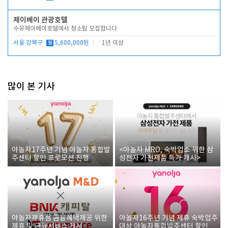
제이베이 관광호텔
수유제이베이호텔에서 청소팀 모집합니다
서울 강북구
월
5,600,000원
1년 이상
많이 본 기사
야놀자17주년 기념 야놀자 통합발
<야놀자 MRO, 숙박업소 위한 삼
주센터 할인 프로모션 진행
성전자 가전제품 특가 개시>
야놀자제휴점 금융혜택제공 위한
야놀자16주년 기념 제휴 숙박업주
제휴 및 금융서비스 게시
대상 야놀자통합발주센터 할인쿠