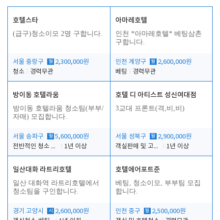
호텔스타
아마레호텔
(급구)청소이모 2명 구합니다.
인천 *아마레호텔* 베팅삼촌
구합니다.
서울 중랑구
월
2,300,000원
인천 계양구
월
2,600,000원
청소
경력무관
베팅
경력무관
방이동 호텔라움
호텔 디 아티스트 성신여대점
방이동 호텔라움 청소팀(부부/
3교대 프론트(격,비,비)
자매) 모집합니다.
서울 송파구
월
5,600,000원
서울 성북구
월
2,900,000원
전반적인 청소 업무(객실청소.객실정리)
1년 이상
객실판매 및 고객응대
1년 이상
일산대화 라트리호텔
호텔에어포트준
일산 대화역 라트리호텔에서
베팅, 청소이모, 부부팀 모집
청소팀을 구인합니다.
합니다.
경기 고양시
시
2,600,000원
인천 중구
월
2,500,000원