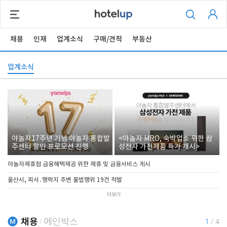
채용
인재
업계소식
구매/견적
부동산
업계소식
야놀자17주년 기념 야놀자 통합발
<야놀자 MRO, 숙박업소 위한 삼
주센터 할인 프로모션 진행
성전자 가전제품 특가 개시>
야놀자제휴점 금융혜택제공 위한 제휴 및 금융서비스 게시
울산시, 피서․행락지 주변 불법행위 19건 적발
더보기
채용
메인박스
1
/
4