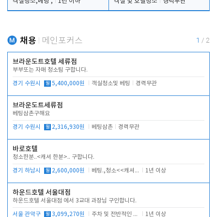
객실청소,베팅 ,
1년 이하
객실 및 호텔청소
경력무관
채용
메인포커스
1
/
2
브라운도트호텔 세류점
부부또는 자매 청소팀 구합니다.
경기 수원시
월
5,400,000원
객실청소및 베팅
경력무관
브라운도트세류점
베팅삼촌구해요
경기 수원시
월
2,316,930원
베팅삼촌
경력무관
바로호텔
청소한분..<캐셔 한분>.. 구합니다.
경기 하남시
월
2,600,000원
베팅.,청소<<캐셔 모셔봅니다.
1년 이상
하운드호텔 서울대점
하운드호텔 서울대점 에서 3교대 과장님 구인합니다.
서울 관악구
월
3,099,270원
주차 및 전반적인 당번업무
1년 이상