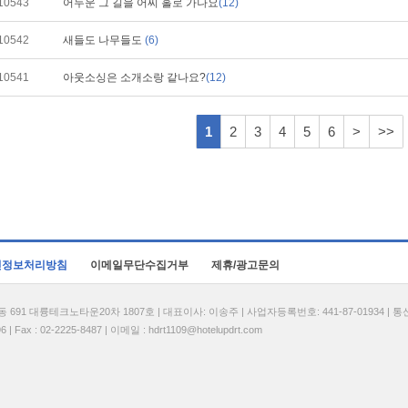
10543
어두운 그 길을 어찌 홀로 가나요
(12)
10542
새들도 나무들도
(6)
10541
아웃소싱은 소개소랑 같나요?
(12)
1
2
3
4
5
6
>
>>
인정보처리방침
이메일무단수집거부
제휴/광고문의
1 대륭테크노타운20차 1807호 | 대표이사: 이송주 | 사업자등록번호: 441-87-01934 | 
| Fax : 02-2225-8487 | 이메일 :
hdrt1109@hotelupdrt.com