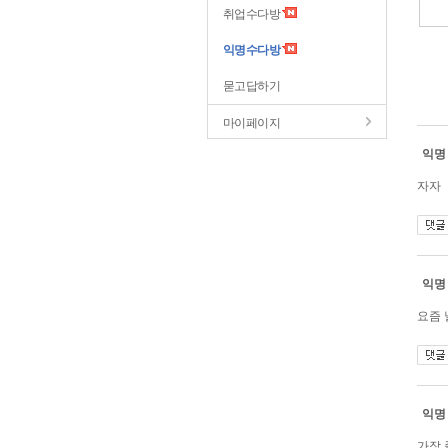
취업수다방
익명수다방
묻고답하기
마이페이지