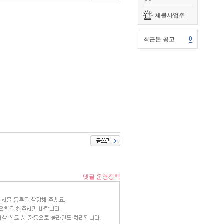
체불사업주
0
최근본 공고