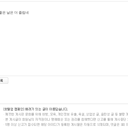
좋은 날은 더 졸립네