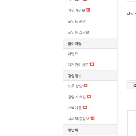
가위바위보
날씨 
포인트 순위
포인트 쇼핑몰
참여마당
이벤트
매거진이벤트
경영정보
노무 상담
경영 자료실
소액매물
시세/매출정보
취업톡