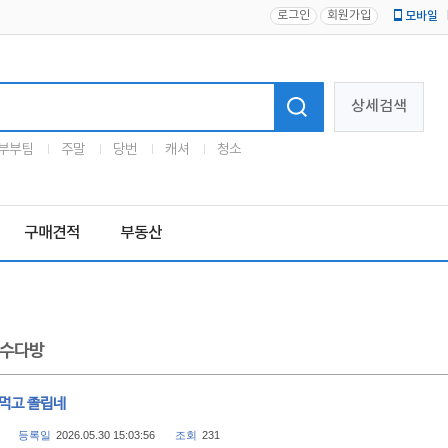
로그인
회원가입
모바일
로고
상세검색
부부팀
주말
당번
캐셔
청소
구매견적
부동산
수다방
 먹고 졸립네
등록일
2026.05.30 15:03:56
조회
231