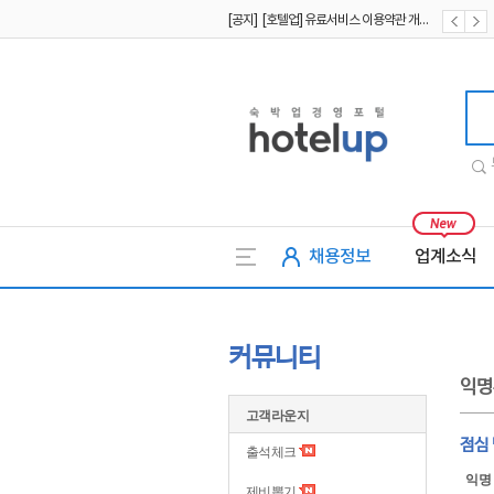
[공지] [호텔업] 유료서비스 이용약관 개정본2 (19.09.02)
[공지] [호텔업] 개인정보 처리방침 개정본2 (19.09.02)
호텔업
채용정보
업계소식
커뮤니티
익명
고객라운지
점심
출석체크
익명
제비뽑기