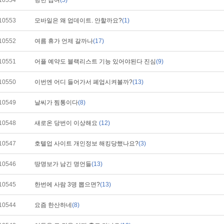
10554
당번 급여
(5)
10553
모바일은 왜 업데이트. 안할까요?
(1)
10552
여름 휴가 언제 갈까나
(17)
10551
어플 예약도 블랙리스트 기능 있어야된다 진심
(9)
10550
이번엔 어디 들어가서 폐업시켜볼까?
(13)
10549
날씨가 찜통이다
(8)
10548
새로온 당번이 이상해요
(12)
10547
호텔업 사이트 개인정보 해킹당했나요?
(3)
10546
땅명보가 남긴 명언들
(13)
10545
한번에 사람 3명 뽑으면?
(13)
10544
요즘 한산하네
(8)