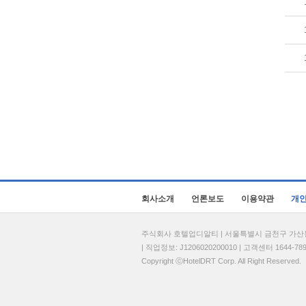
회사소개
언론보도
이용약관
개
주식회사 호텔업디알티 | 서울특별시 금천구 가산동 69
| 직업정보: J1206020200010 | 고객센터 1644-7896 
Copyright ⓒHotelDRT Corp. All Right Reserved.