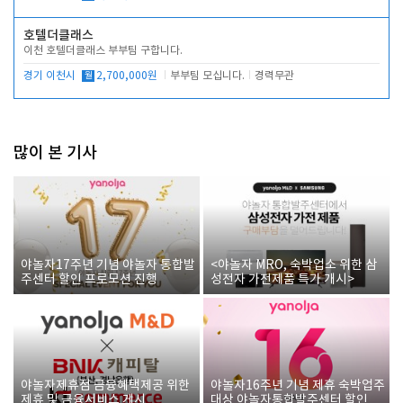
호텔더클래스
이천 호텔더클래스 부부팀 구합니다.
경기 이천시
월
2,700,000원
부부팀 모십니다.
경력무관
많이 본 기사
야놀자17주년 기념 야놀자 통합발
<야놀자 MRO, 숙박업소 위한 삼
주센터 할인 프로모션 진행
성전자 가전제품 특가 개시>
야놀자제휴점 금융혜택제공 위한
야놀자16주년 기념 제휴 숙박업주
제휴 및 금융서비스 게시
대상 야놀자통합발주센터 할인쿠