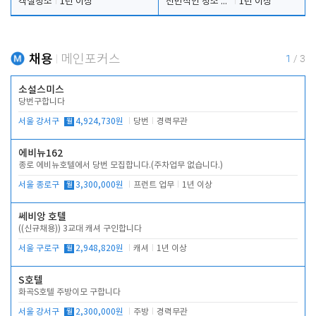
객실청소
1년 이상
전반적인 청소 업무(객실청소.객실정리)
1년 이상
채용
메인포커스
1
/
3
소설스미스
당번구합니다
서울 강서구
월
4,924,730원
당번
경력무관
에비뉴162
종로 에비뉴호텔에서 당번 모집합니다.(주차업무 없습니다.)
서울 종로구
월
3,300,000원
프런트 업무
1년 이상
쎄비앙 호텔
((신규채용)) 3교대 캐셔 구인합니다
서울 구로구
월
2,948,820원
캐셔
1년 이상
S호텔
화곡S호텔 주방이모 구합니다
서울 강서구
월
2,300,000원
주방
경력무관