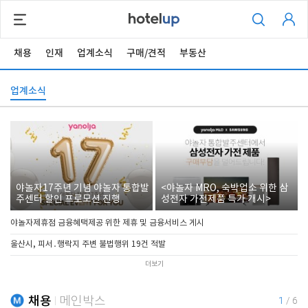
채용
인재
업계소식
구매/견적
부동산
업계소식
야놀자17주년 기념 야놀자 통합발
<야놀자 MRO, 숙박업소 위한 삼
주센터 할인 프로모션 진행
성전자 가전제품 특가 개시>
야놀자제휴점 금융혜택제공 위한 제휴 및 금융서비스 게시
울산시, 피서․행락지 주변 불법행위 19건 적발
더보기
채용
메인박스
1
/
6