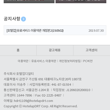
폰 증정
공지사항
[호텔업] 개인정보 처리방침 개정본1 (19.09.02)
2019.07.30
[호텔업] 유료서비스 이용약관 개정본2 (19.09.02)
2019.07.30
[호텔업] 개인정보 처리방침 개정본2 (19.09.02)
2019.07.30
홈
광고제휴
고객센터
이용약관
유료서비스 이용약관
개인정보처리방침
PC버전
주식회사 호텔업디알티
서울특별시 금천구 가산동 691 대륭테크노타운20차 1807호
대표이사: 이송주
사업자등록번호: 441-87-01934
통신판매업신고: 서울금천-1204 호
직업정보: J1206020200010
고객센터: 1644-7896
Fax: 02-2225-8487
이메일:
hdrt1109@hotelupdrt.com
Copyright ⓒ HotelupDRT Corp. All Right Reserved.