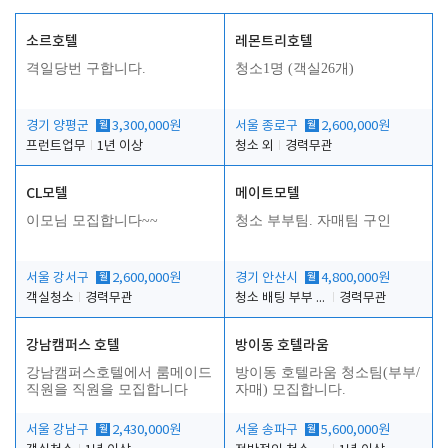
소르호텔
레몬트리호텔
격일당번 구합니다.
청소1명 (객실26개)
경기 양평군
월
3,300,000원
서울 종로구
월
2,600,000원
프런트업무
1년 이상
청소 외
경력무관
CL모텔
메이트모텔
이모님 모집합니다~~
청소 부부팀. 자매팀 구인
서울 강서구
월
2,600,000원
경기 안산시
월
4,800,000원
객실청소
경력무관
청소 배팅 부부 구합니다
경력무관
강남캠퍼스 호텔
방이동 호텔라움
강남캠퍼스호텔에서 룸메이드
방이동 호텔라움 청소팀(부부/
직원을 직원을 모집합니다
자매) 모집합니다.
서울 강남구
월
2,430,000원
서울 송파구
월
5,600,000원