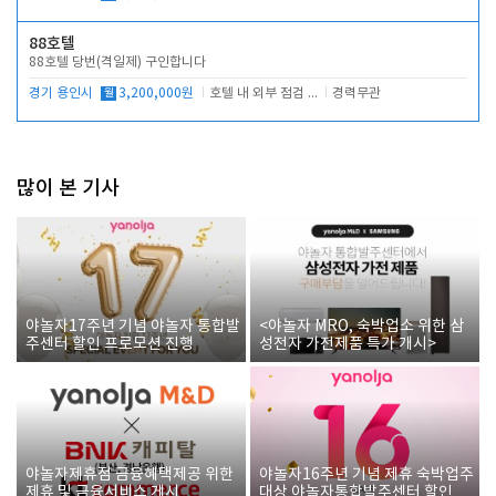
88호텔
88호텔 당번(격일제) 구인합니다
경기 용인시
월
3,200,000원
호텔 내 외부 점검 및 프런트 운영
경력무관
많이 본 기사
야놀자17주년 기념 야놀자 통합발
<야놀자 MRO, 숙박업소 위한 삼
주센터 할인 프로모션 진행
성전자 가전제품 특가 개시>
야놀자제휴점 금융혜택제공 위한
야놀자16주년 기념 제휴 숙박업주
제휴 및 금융서비스 게시
대상 야놀자통합발주센터 할인쿠