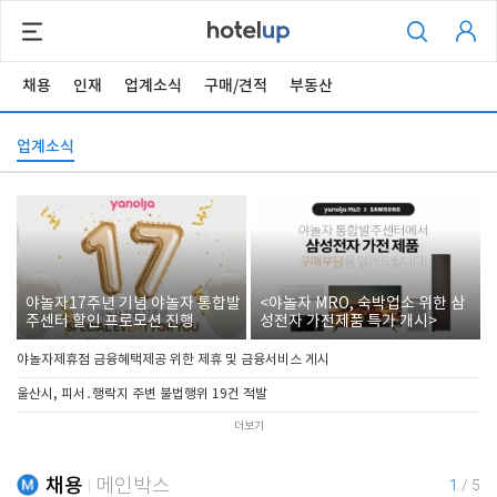
채용
인재
업계소식
구매/견적
부동산
업계소식
야놀자17주년 기념 야놀자 통합발
<야놀자 MRO, 숙박업소 위한 삼
주센터 할인 프로모션 진행
성전자 가전제품 특가 개시>
야놀자제휴점 금융혜택제공 위한 제휴 및 금융서비스 게시
울산시, 피서․행락지 주변 불법행위 19건 적발
더보기
채용
메인박스
1
/
5