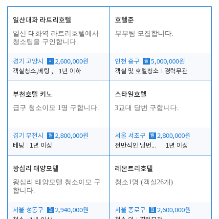
일산대화 라트리호텔
호텔준
일산 대화역 라트리호텔에서
부부팀 모집합니다.
청소팀을 구인합니다.
경기 고양시
시
2,600,000원
인천 중구
월
5,000,000원
객실청소,베팅 ,
1년 이하
객실 및 호텔청소
경력무관
부천호텔 키노
스타일호텔
급구 청소이모 1명 구합니다.
3교대 당번 구합니다.
경기 부천시
월
2,800,000원
서울 서초구
월
2,800,000원
베팅
1년 이상
전반적인 당번업무
1년 이상
왕십리 태양모텔
레몬트리호텔
왕십리 태양모텔 청소이모 구
청소1명 (객실26개)
합니다.
서울 성동구
월
2,940,000원
서울 종로구
월
2,600,000원