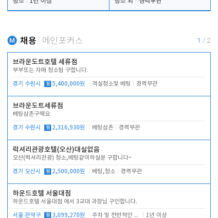
청소
1년 이상
청소 외
경력무관
채용
메인포커스
1
/
2
브라운도트호텔 세류점
부부또는 자매 청소팀 구합니다.
경기 수원시
월
5,400,000원
객실청소및 베팅
경력무관
브라운도트세류점
베팅삼촌구해요
경기 수원시
월
2,316,930원
베팅삼촌
경력무관
럭셔리관광호텔(오산)대실없음
오산(럭셔리관광) 청소,베팅같이하실분 구합니다~
경기 오산시
월
2,500,000원
베팅,청소
경력무관
하운드호텔 서울대점
하운드호텔 서울대점 에서 3교대 과장님 구인합니다.
서울 관악구
월
3,099,270원
주차 및 전반적인 당번업무
1년 이상