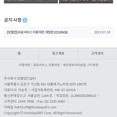
폰 증정
공지사항
[호텔업] 개인정보 처리방침 개정본1 (19.09.02)
2019.07.30
[호텔업] 유료서비스 이용약관 개정본2 (19.09.02)
2019.07.30
[호텔업] 개인정보 처리방침 개정본2 (19.09.02)
2019.07.30
홈
광고제휴
고객센터
이용약관
유료서비스 이용약관
개인정보처리방침
PC버전
주식회사 호텔업디알티
서울특별시 금천구 가산동 691 대륭테크노타운20차 1807호
대표이사: 이송주
사업자등록번호: 441-87-01934
통신판매업신고: 서울금천-1204 호
직업정보: J1206020200010
고객센터: 1644-7896
Fax: 02-2225-8487
이메일:
hdrt1109@hotelupdrt.com
Copyright ⓒ HotelupDRT Corp. All Right Reserved.