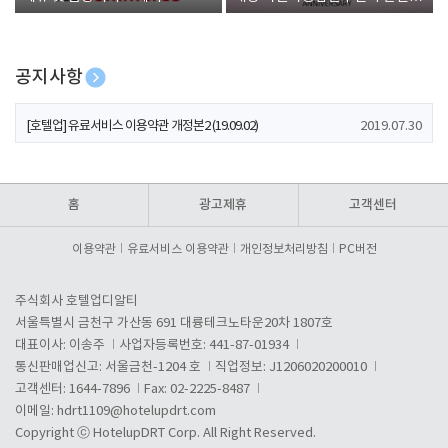
폰 증정
공지사항
[호텔업] 개인정보 처리방침 개정본1 (19.09.02)
2019.07.30
[호텔업] 유료서비스 이용약관 개정본2 (19.09.02)
2019.07.30
[호텔업] 개인정보 처리방침 개정본2 (19.09.02)
2019.07.30
홈
광고제휴
고객센터
이용약관
유료서비스 이용약관
개인정보처리방침
PC버전
주식회사 호텔업디알티
서울특별시 금천구 가산동 691 대륭테크노타운20차 1807호
대표이사: 이송주
사업자등록번호: 441-87-01934
통신판매업신고: 서울금천-1204 호
직업정보: J1206020200010
고객센터: 1644-7896
Fax: 02-2225-8487
이메일:
hdrt1109@hotelupdrt.com
Copyright ⓒ HotelupDRT Corp. All Right Reserved.