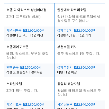
호텔 디 아티스트 성신여대점
일산대화 라트리호텔
3교대 프론트(격,비,비)
일산 대화역 라트리호텔에서
청소팀을 구인합니다.
서울 성북구
월
2,900,000원
경기 고양시
시
2,600,000원
객실판매 및 고객응대
1년 이상
객실청소,베팅 ,
1년 이하
호텔에어포트준
부천호텔 키노
베팅, 청소이모, 부부팀 모집
급구 청소이모 1명 구합니다.
합니다.
인천 중구
월
2,500,000원
경기 부천시
월
2,800,000원
객실 및 호텔청소
경력무관
베팅
1년 이상
스타일호텔
왕십리 태양모텔
3교대 당번 구합니다.
왕십리 태양모텔 청소이모 구
합니다.
서울 서초구
월
2,800,000원
서울 성동구
월
2,940,000원