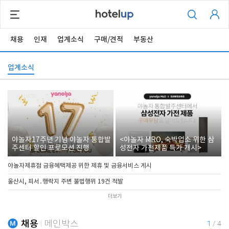
채용
인재
업계소식
구매/견적
부동산
업계소식
야놀자17주년 기념 야놀자 통합발
<야놀자 MRO, 숙박업소 위한 삼
주센터 할인 프로모션 진행
성전자 가전제품 특가 개시>
야놀자제휴점 금융혜택제공 위한 제휴 및 금융서비스 게시
울산시, 피서․행락지 주변 불법행위 19건 적발
더보기
채용
메인박스
1
/
4