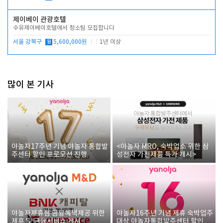
제이베이 관광호텔
수유제이베이호텔에서 청소팀 모집합니다
서울 강북구
월
5,600,000원
1년 이상
많이 본 기사
야놀자17주년 기념 야놀자 통합발
<야놀자 MRO, 숙박업소 위한 삼
주센터 할인 프로모션 진행
성전자 가전제품 특가 개시>
야놀자제휴점 금융혜택제공 위한
야놀자16주년 기념 제휴 숙박업주
제휴 및 금융서비스 게시
대상 야놀자통합발주센터 할인쿠