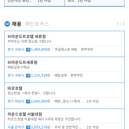
전반적인 당번업무
1년 이상
청소
1년 이상
채용
메인포커스
1
/
2
브라운도트호텔 세류점
부부또는 자매 청소팀 구합니다.
경기 수원시
월
5,400,000원
객실청소및 베팅
경력무관
브라운도트세류점
베팅삼촌구해요
경기 수원시
월
2,316,930원
베팅삼촌
경력무관
바로호텔
청소한분..<캐셔 한분>.. 구합니다.
경기 하남시
월
2,600,000원
베팅.,청소<<캐셔 모셔봅니다.
1년 이상
하운드호텔 서울대점
하운드호텔 서울대점 에서 3교대 과장님 구인합니다.
서울 관악구
월
3,099,270원
주차 및 전반적인 당번업무
1년 이상