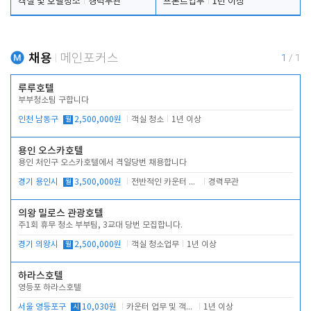
객실 및 호텔청소
경력무관
프론트업무
1년 이상
채용
메인포커스
1
/
1
루루호텔
부부청소팀 구합니다
인천 남동구
월
2,500,000원
객실 청소
1년 이상
용인 오스카호텔
용인 처인구 오스카호텔에서 격일당번 채용합니다
경기 용인시
월
3,500,000원
전반적인 카운터 업무
경력무관
의왕 밀로스 관광호텔
주1회 휴무 청소 부부팀, 3교대 당번 모집합니다.
경기 의왕시
월
2,500,000원
객실 청소업무
1년 이상
하라스호텔
영등포 하라스호텔
서울 영등포구
시
10,030원
카운터 업무 및 객실관리(청소상태 확인, 객실판매)
1년 이상