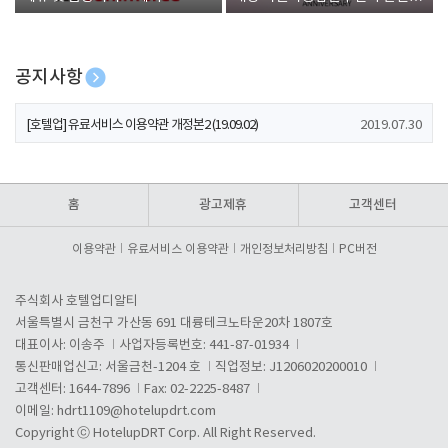
폰 증정
공지사항
[호텔업] 개인정보 처리방침 개정본1 (19.09.02)
2019.07.30
[호텔업] 유료서비스 이용약관 개정본2 (19.09.02)
2019.07.30
[호텔업] 개인정보 처리방침 개정본2 (19.09.02)
2019.07.30
홈
광고제휴
고객센터
이용약관
유료서비스 이용약관
개인정보처리방침
PC버전
주식회사 호텔업디알티
서울특별시 금천구 가산동 691 대륭테크노타운20차 1807호
대표이사: 이송주
사업자등록번호: 441-87-01934
통신판매업신고: 서울금천-1204 호
직업정보: J1206020200010
고객센터: 1644-7896
Fax: 02-2225-8487
이메일:
hdrt1109@hotelupdrt.com
Copyright ⓒ HotelupDRT Corp. All Right Reserved.