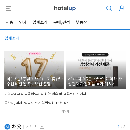
채용
인재
업계소식
구매/견적
부동산
업계소식
야놀자17주년 기념 야놀자 통합발
<야놀자 MRO, 숙박업소 위한 삼
주센터 할인 프로모션 진행
성전자 가전제품 특가 개시>
야놀자제휴점 금융혜택제공 위한 제휴 및 금융서비스 게시
울산시, 피서․행락지 주변 불법행위 19건 적발
더보기
채용
메인박스
1
/
3