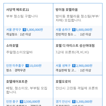
사당역 메트로21
방이동 호텔라움
부부 청소팀 구합니다
방이동 호텔라움 청소팀(부부/
자매) 모집합니다.
서울 관악구
월
5,800,000원
서울 송파구
월
5,600,000원
객실청소
1년 이상
전반적인 청소 업무(객실청소.객실정리)
1년 이상
소마호텔
호텔 디 아티스트 성신여대점
주말청소이모알바
3교대 프론트(격,비,비)
인천 미추홀구
시
10,030원
서울 성북구
월
2,900,000원
청소
경력무관
객실판매 및 고객응대
1년 이상
호텔에어포트준
호텔오로이
베팅, 청소이모, 부부팀 모집
안산시 고잔동 격일제 프론트
합니다.
인천 중구
월
2,500,000원
경기 안산시
월
3,300,000원