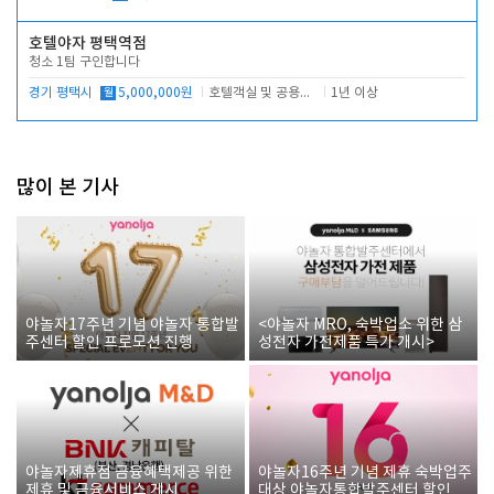
호텔야자 평택역점
청소 1팀 구인합니다
경기 평택시
월
5,000,000원
호텔객실 및 공용시설 청소 관리
1년 이상
많이 본 기사
야놀자17주년 기념 야놀자 통합발
<야놀자 MRO, 숙박업소 위한 삼
주센터 할인 프로모션 진행
성전자 가전제품 특가 개시>
야놀자제휴점 금융혜택제공 위한
야놀자16주년 기념 제휴 숙박업주
제휴 및 금융서비스 게시
대상 야놀자통합발주센터 할인쿠