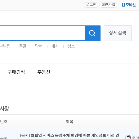
로그인
회원가입
모바일
로고
상세검색
부부팀
주말
당번
캐셔
청소
구매견적
부동산
사항
번호
제목
[공지] 호텔업 서비스 운영주체 변경에 따른 개인정보 이전 안
운영
공지