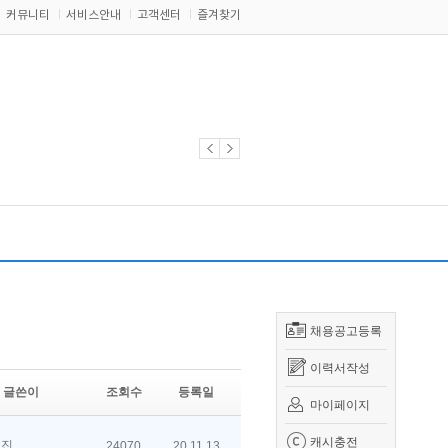
커뮤니티
서비스안내
고객센터
즐겨찾기
채용공고등록
이력서작성
글쓴이
조회수
등록일
마이페이지
캐시충전
진
24070
20.11.13