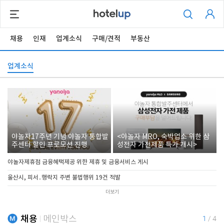
채용
인재
업계소식
구매/견적
부동산
업계소식
야놀자17주년 기념 야놀자 통합발
<야놀자 MRO, 숙박업소 위한 삼
주센터 할인 프로모션 진행
성전자 가전제품 특가 개시>
야놀자제휴점 금융혜택제공 위한 제휴 및 금융서비스 게시
울산시, 피서․행락지 주변 불법행위 19건 적발
더보기
채용
메인박스
1
/
4