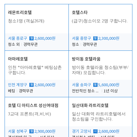
레몬트리호텔
호텔스타
청소1명 (객실26개)
(급구)청소이모 2명 구합니다.
서울 종로구
월
2,600,000원
서울 중랑구
월
2,300,000원
청소 외
경력무관
청소
경력무관
아마레호텔
방이동 호텔라움
인천 *아마레호텔* 베팅삼촌
방이동 호텔라움 청소팀(부부/
구합니다.
자매) 모집합니다.
인천 계양구
월
2,600,000원
서울 송파구
월
5,600,000원
베팅
경력무관
전반적인 청소 업무(객실청소.객실정리)
1년 이상
호텔 디 아티스트 성신여대점
일산대화 라트리호텔
3교대 프론트(격,비,비)
일산 대화역 라트리호텔에서
청소팀을 구인합니다.
서울 성북구
월
2,900,000원
경기 고양시
시
2,600,000원