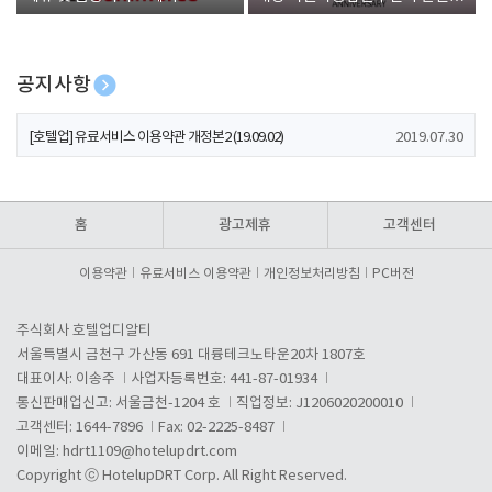
폰 증정
공지사항
[호텔업] 개인정보 처리방침 개정본1 (19.09.02)
2019.07.30
[호텔업] 유료서비스 이용약관 개정본2 (19.09.02)
2019.07.30
[호텔업] 개인정보 처리방침 개정본2 (19.09.02)
2019.07.30
홈
광고제휴
고객센터
이용약관
유료서비스 이용약관
개인정보처리방침
PC버전
주식회사 호텔업디알티
서울특별시 금천구 가산동 691 대륭테크노타운20차 1807호
대표이사: 이송주
사업자등록번호: 441-87-01934
통신판매업신고: 서울금천-1204 호
직업정보: J1206020200010
고객센터: 1644-7896
Fax: 02-2225-8487
이메일:
hdrt1109@hotelupdrt.com
Copyright ⓒ HotelupDRT Corp. All Right Reserved.