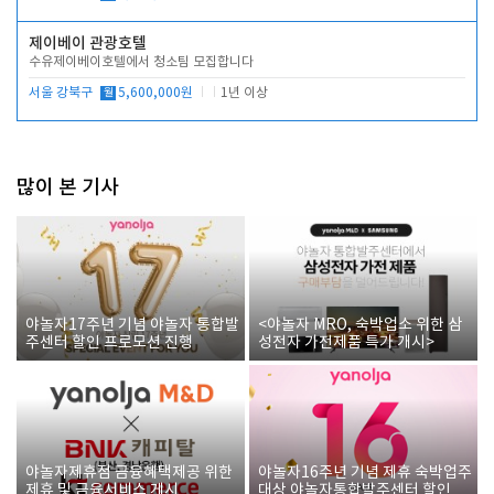
제이베이 관광호텔
수유제이베이호텔에서 청소팀 모집합니다
서울 강북구
월
5,600,000원
1년 이상
많이 본 기사
야놀자17주년 기념 야놀자 통합발
<야놀자 MRO, 숙박업소 위한 삼
주센터 할인 프로모션 진행
성전자 가전제품 특가 개시>
야놀자제휴점 금융혜택제공 위한
야놀자16주년 기념 제휴 숙박업주
제휴 및 금융서비스 게시
대상 야놀자통합발주센터 할인쿠