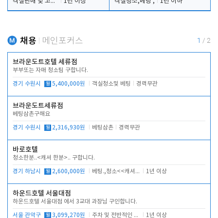
객실판매 및 고객응대
1년 이상
객실청소,베팅 ,
1년 이하
채용
메인포커스
1
/
2
브라운도트호텔 세류점
부부또는 자매 청소팀 구합니다.
경기 수원시
월
5,400,000원
객실청소및 베팅
경력무관
브라운도트세류점
베팅삼촌구해요
경기 수원시
월
2,316,930원
베팅삼촌
경력무관
바로호텔
청소한분..<캐셔 한분>.. 구합니다.
경기 하남시
월
2,600,000원
베팅.,청소<<캐셔 모셔봅니다.
1년 이상
하운드호텔 서울대점
하운드호텔 서울대점 에서 3교대 과장님 구인합니다.
서울 관악구
월
3,099,270원
주차 및 전반적인 당번업무
1년 이상