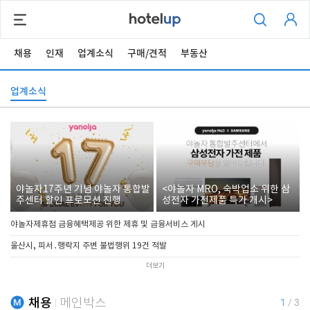
채용
인재
업계소식
구매/견적
부동산
업계소식
야놀자17주년 기념 야놀자 통합발
<야놀자 MRO, 숙박업소 위한 삼
주센터 할인 프로모션 진행
성전자 가전제품 특가 개시>
야놀자제휴점 금융혜택제공 위한 제휴 및 금융서비스 게시
울산시, 피서․행락지 주변 불법행위 19건 적발
더보기
채용
메인박스
1
/
3