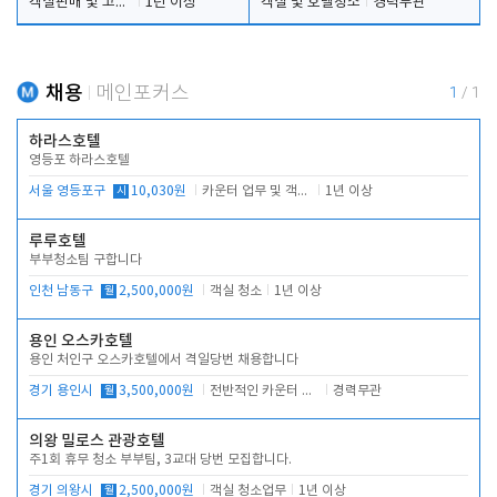
객실판매 및 고객응대
1년 이상
객실 및 호텔청소
경력무관
채용
메인포커스
1
/
1
하라스호텔
영등포 하라스호텔
서울 영등포구
시
10,030원
카운터 업무 및 객실관리(청소상태 확인, 객실판매)
1년 이상
루루호텔
부부청소팀 구합니다
인천 남동구
월
2,500,000원
객실 청소
1년 이상
용인 오스카호텔
용인 처인구 오스카호텔에서 격일당번 채용합니다
경기 용인시
월
3,500,000원
전반적인 카운터 업무
경력무관
의왕 밀로스 관광호텔
주1회 휴무 청소 부부팀, 3교대 당번 모집합니다.
경기 의왕시
월
2,500,000원
객실 청소업무
1년 이상