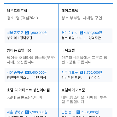
레몬트리호텔
메이트모텔
청소1명 (객실26개)
청소 부부팀. 자매팀 구인
서울 종로구
월
2,600,000원
경기 안산시
월
4,800,000원
청소 외
경력무관
청소 배팅 부부 구합니다
경력무관
방이동 호텔라움
라뉘호텔
방이동 호텔라움 청소팀(부부/
신촌라뉘호텔에서 프론트 당
자매) 모집합니다.
번과장을 구합니다.
서울 송파구
월
5,600,000원
서울 마포구
월
3,700,000원
전반적인 청소 업무(객실청소.객실정리)
1년 이상
전반적인 프론트 당번업무
1년 이상
호텔 디 아티스트 성신여대점
호텔에어포트준
3교대 프론트(격,비,비)
베팅,청소이모, 자매팀, 부부
팀 모집합니다.
서울 성북구
월
2,900,000원
인천 중구
월
2,500,000원