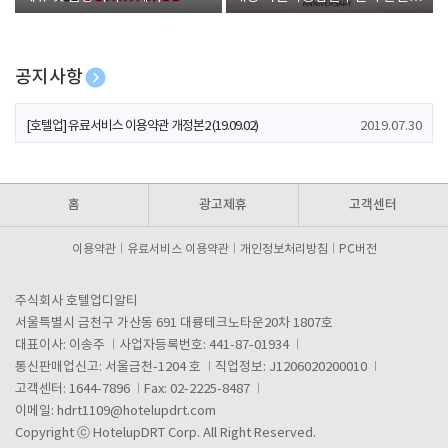
폰 증정
공지사항
[호텔업] 개인정보 처리방침 개정본1 (19.09.02)
2019.07.30
[호텔업] 유료서비스 이용약관 개정본2 (19.09.02)
2019.07.30
[호텔업] 개인정보 처리방침 개정본2 (19.09.02)
2019.07.30
홈
광고제휴
고객센터
이용약관
유료서비스 이용약관
개인정보처리방침
PC버전
주식회사 호텔업디알티
서울특별시 금천구 가산동 691 대륭테크노타운20차 1807호
대표이사: 이송주
사업자등록번호: 441-87-01934
통신판매업신고: 서울금천-1204 호
직업정보: J1206020200010
고객센터: 1644-7896
Fax: 02-2225-8487
이메일:
hdrt1109@hotelupdrt.com
Copyright ⓒ HotelupDRT Corp. All Right Reserved.