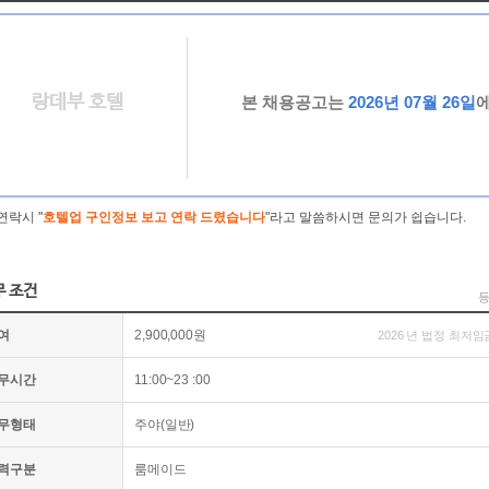
랑데부 호텔
본 채용공고는
2026년 07월 26일
연락시 "
호텔업 구인정보 보고 연락 드렸습니다
"라고 말씀하시면 문의가 쉽습니다.
무 조건
등
여
2,900,000원
2026 년 법정 최저임
무시간
11:00~23 :00
무형태
주야(일반)
력구분
룸메이드