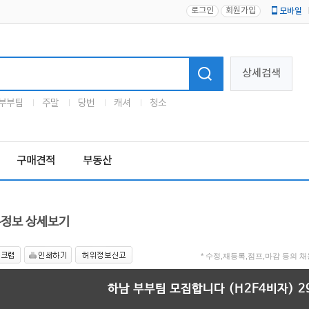
로그인
회원가입
모바일
로고
상세검색
부부팀
주말
당번
캐셔
청소
구매견적
부동산
정보 상세보기
* 수정,재등록,점프,마감 등의
하남 부부팀 모집합니다 (H2F4비자) 2