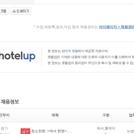
* 수정,재등록,점프,마감 등의 채용관리는
마이페이지 > 채용관
본 정보는
랑데부 호텔
에서 제공한 자료이며,
호텔업은 기재된 내용에 대한 오류와 사용자가 이를 신뢰하여 취
본 정보는 호텔업의 동의없이 무단으로 복사 및 재배포 할 수 없
 채용정보
근무지
제목
구분
업
경기
캐셔,룸메이
청소한분..<캐셔 한분>.. ..
바
급구