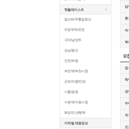
담
핫플레이스 B
휴
일산/파주통일동산
의정부역/포천
숙
구리/남양주
복
성남/용인
모
인천/부평
접
부천역/부천시청
학
군포/의왕/안양
경
시흥/광명
수원역/수원시청
우
화성/오산/평택
외
지역별 채용정보
모