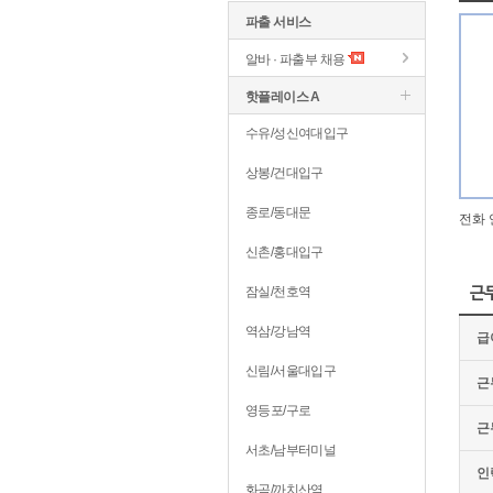
파출 서비스
알바 · 파출부 채용
핫플레이스 A
수유/성신여대입구
상봉/건대입구
종로/동대문
전화 
신촌/홍대입구
잠실/천호역
근
역삼/강남역
급
신림/서울대입구
근
영등포/구로
근
서초/남부터미널
인
화곡/까치산역