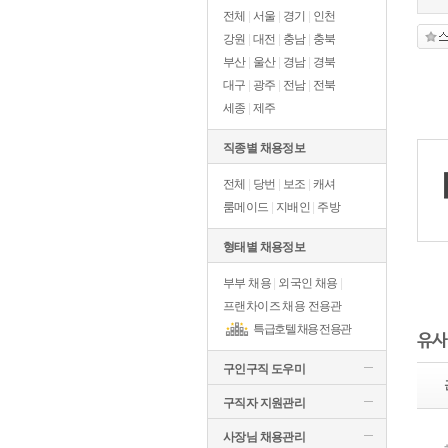
전체
|
서울
|
경기
|
인천
강원
|
대전
|
충남
|
충북
부산
|
울산
|
경남
|
경북
대구
|
광주
|
전남
|
전북
세종
|
제주
직종별 채용정보
전체
|
당번
|
보조
|
캐셔
룸메이드
|
지배인
|
주방
형태별 채용정보
부부 채용
|
외국인 채용
|
프랜차이즈 채용 전용관
특급호텔 채용 전용관
유사
구인구직 도우미
구직자 지원관리
사장님 채용관리