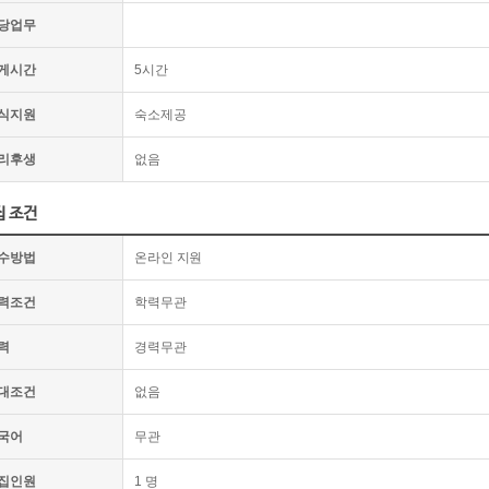
당업무
게시간
5시간
식지원
숙소제공
리후생
없음
집 조건
수방법
온라인 지원
력조건
학력무관
력
경력무관
대조건
없음
국어
무관
집인원
1 명