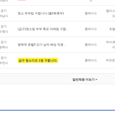
하남시
드
경기
엘리
청소 부부팀 구합니다 (월4회휴무)
룸메이드
하남시
경기
(급구)청소팀 부부 혹은 자매팀 구합..
룸메이드
호
수원시
경기
하이
평택역 호텔5 단기 남자 베딩 직원 ..
룸메이드
평택시
경기
룸메이드
부천호
급구 청소이모 1명 구합니다.
부천시
일반채용
더보기 >