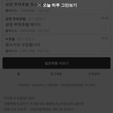
광명 루체호텔 청소 2명
오늘 하루 그만보기
룸메이드
2,600,000원
1년 이상
08-08
광명 루체호텔
경기 광명시
광명 루체호텔 메이드
룸메이드
2,600,000원
1년 이상
08-05
W호텔
경기 광명시
청소이모 모집합니다
룸메이드
3,400,170원
1년 이상
일반채용 더보기
홈
광고제휴
고객센터
이용약관
유료서비스 이용약관
개인정보처리방침
PC버전
주식회사 호텔업디알티
서울특별시 금천구 가산동 691 대륭테크노타운20차 1807호
대표이사: 이송주
사업자등록번호: 441-87-01934