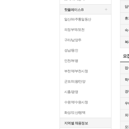
담
핫플레이스 B
휴
일산/파주통일동산
의정부역/포천
숙
구리/남양주
복
성남/용인
모
인천/부평
접
부천역/부천시청
학
군포/의왕/안양
경
시흥/광명
수원역/수원시청
우
화성/오산/평택
외
지역별 채용정보
모