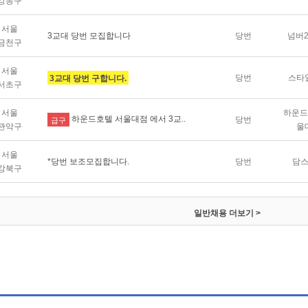
강동구
서울
3교대 당번 모집합니다
당번
넘버
금천구
서울
당번
스타
3교대 당번 구합니다.
서초구
서울
하운드
하운드호텔 서울대점 에서 3교..
당번
급구
관악구
울
서울
*당번 보조모집합니다.
당번
담
강북구
일반채용
더보기 >