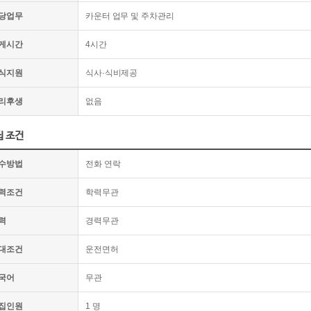
당업무
카운터 업무 및 주차관리
게시간
4시간
식지원
식사·식비제공
리후생
없음
집 조건
수방법
전화 연락
력조건
학력무관
력
경력무관
대조건
운전면허
국어
무관
집인원
1 명