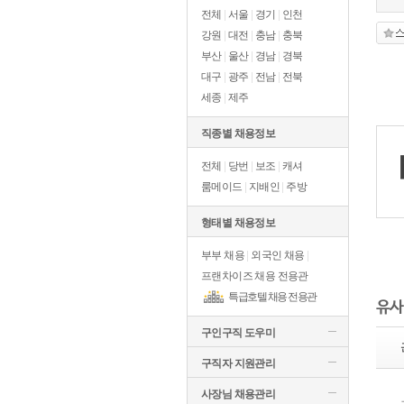
전체
|
서울
|
경기
|
인천
강원
|
대전
|
충남
|
충북
부산
|
울산
|
경남
|
경북
대구
|
광주
|
전남
|
전북
세종
|
제주
직종별 채용정보
전체
|
당번
|
보조
|
캐셔
룸메이드
|
지배인
|
주방
형태별 채용정보
부부 채용
|
외국인 채용
|
프랜차이즈 채용 전용관
특급호텔 채용 전용관
유사
구인구직 도우미
구직자 지원관리
사장님 채용관리