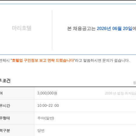
마리호텔
본 채용공고는
2026년 06월 20일
연락시 "
호텔업 구인정보 보고 연락 드렸습니다
"라고 말씀하시면 문의가 쉽습니다.
무 조건
등
여
3,000,000원
2026 년 법정 최저임
무시간
10:00~22 :00
무형태
주야(일반)
력구분
당번