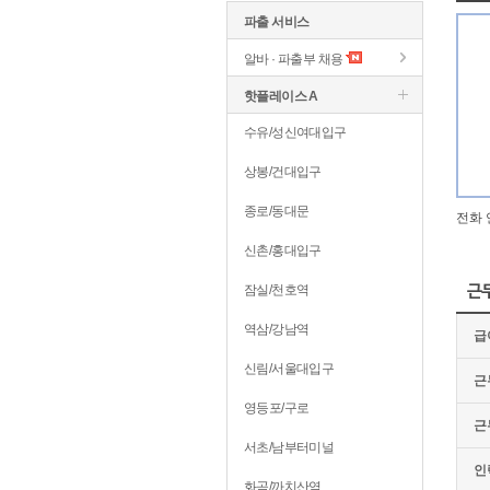
파출 서비스
알바 · 파출부 채용
핫플레이스 A
수유/성신여대입구
상봉/건대입구
종로/동대문
전화 
신촌/홍대입구
잠실/천호역
근
역삼/강남역
급
신림/서울대입구
근
영등포/구로
근
서초/남부터미널
인
화곡/까치산역