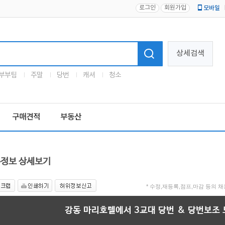
로그인
회원가입
모바일
로고
상세검색
부부팀
주말
당번
캐셔
청소
구매견적
부동산
정보 상세보기
* 수정,재등록,점프,마감 등의
강동 마리호텔에서 3교대 당번 & 당번보조