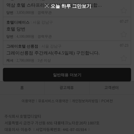
역삼 호텔 스타프리미어에서 격일 당번 모집합니다.
오늘 하루 그만보기
당번
3,850,000원
경력무관
07-27
호텔디에이스
서울 강남구
호텔 당번
당번
4,100,000원
경력무관
07-23
그레이호텔 선릉점
서울 강남구
그레이선릉점 주간캐셔(주4.5일제) 구인합니다.
캐셔
2,700,000원
1년 이상
일반채용 더보기
홈
광고제휴
고객센터
이용약관
유료서비스 이용약관
개인정보처리방침
PC버전
주식회사 호텔업디알티
서울특별시 금천구 가산동 691 대륭테크노타운20차 1807호
대표이사: 이송주
사업자등록번호: 441-87-01934