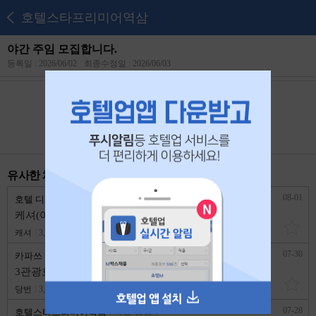
호텔스타프리미어역삼
야간 주임 모집합니다.
등록일 : 2026/06/02
최종수정일 : 2026/06/03
본 공고는
2026년 06월 21일
에 마감되었습니다.
유사한 채용 리스트
08-01
호텔 디 아티스트(역삼점)
서울 강남구
케셔(여) 3교대 채용공고
캐셔
3,249,720원
1년 이상
07-30
카파쓰 관광호텔
서울 강남구
3관광호텔 과장급 구인공고
당번
3,300,000원
1년 이상
07-28
호텔스타프리미어역삼
서울 강남구