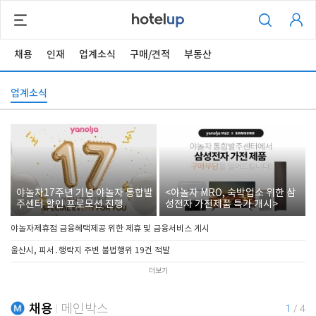
채용
인재
업계소식
구매/견적
부동산
업계소식
야놀자17주년 기념 야놀자 통합발
<야놀자 MRO, 숙박업소 위한 삼
주센터 할인 프로모션 진행
성전자 가전제품 특가 개시>
야놀자제휴점 금융혜택제공 위한 제휴 및 금융서비스 게시
울산시, 피서․행락지 주변 불법행위 19건 적발
더보기
채용
메인박스
1
/
4