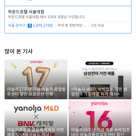
하운드호텔 서울대점
하운드호텔 서울대점 에서 3교대 과장님 구인합니다.
서울 관악구
월
3,099,270원
주차 및 전반적인 당번업무
1년 이상
많이 본 기사
야놀자17주년 기념 야놀자 통합발
<야놀자 MRO, 숙박업소 위한 삼
주센터 할인 프로모션 진행
성전자 가전제품 특가 개시>
야놀자제휴점 금융혜택제공 위한
야놀자16주년 기념 제휴 숙박업주
제휴 및 금융서비스 게시
대상 야놀자통합발주센터 할인쿠