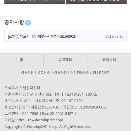
폰 증정
공지사항
[호텔업] 개인정보 처리방침 개정본1 (19.09.02)
2019.07.30
[호텔업] 유료서비스 이용약관 개정본2 (19.09.02)
2019.07.30
[호텔업] 개인정보 처리방침 개정본2 (19.09.02)
2019.07.30
홈
광고제휴
고객센터
이용약관
유료서비스 이용약관
개인정보처리방침
PC버전
주식회사 호텔업디알티
서울특별시 금천구 가산동 691 대륭테크노타운20차 1807호
대표이사: 이송주
사업자등록번호: 441-87-01934
통신판매업신고: 서울금천-1204 호
직업정보: J1206020200010
고객센터: 1644-7896
Fax: 02-2225-8487
이메일:
hdrt1109@hotelupdrt.com
Copyright ⓒ HotelupDRT Corp. All Right Reserved.