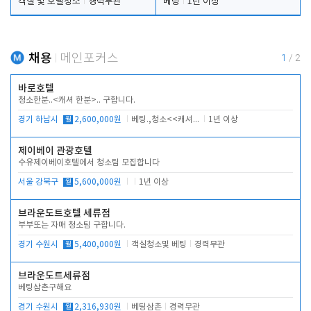
객실 및 호텔청소
경력무관
베팅
1년 이상
채용
메인포커스
1
/
2
바로호텔
청소한분..<캐셔 한분>.. 구합니다.
경기 하남시
월
2,600,000원
베팅.,청소<<캐셔 모셔봅니다.
1년 이상
제이베이 관광호텔
수유제이베이호텔에서 청소팀 모집합니다
서울 강북구
월
5,600,000원
1년 이상
브라운도트호텔 세류점
부부또는 자매 청소팀 구합니다.
경기 수원시
월
5,400,000원
객실청소및 베팅
경력무관
브라운도트세류점
베팅삼촌구해요
경기 수원시
월
2,316,930원
베팅삼촌
경력무관