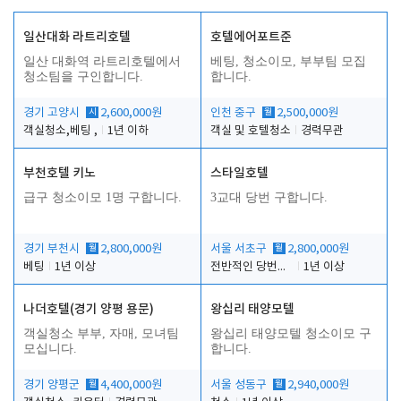
일산대화 라트리호텔
호텔에어포트준
일산 대화역 라트리호텔에서
베팅, 청소이모, 부부팀 모집
청소팀을 구인합니다.
합니다.
경기 고양시
시
2,600,000원
인천 중구
월
2,500,000원
객실청소,베팅 ,
1년 이하
객실 및 호텔청소
경력무관
부천호텔 키노
스타일호텔
급구 청소이모 1명 구합니다.
3교대 당번 구합니다.
경기 부천시
월
2,800,000원
서울 서초구
월
2,800,000원
베팅
1년 이상
전반적인 당번업무
1년 이상
나더호텔(경기 양평 용문)
왕십리 태양모텔
객실청소 부부, 자매, 모녀팀
왕십리 태양모텔 청소이모 구
모십니다.
합니다.
경기 양평군
월
4,400,000원
서울 성동구
월
2,940,000원