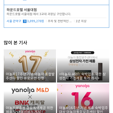
하운드호텔 서울대점
하운드호텔 서울대점 에서 3교대 과장님 구인합니다.
서울 관악구
월
3,099,270원
주차 및 전반적인 당번업무
1년 이상
많이 본 기사
야놀자17주년 기념 야놀자 통합발
<야놀자 MRO, 숙박업소 위한 삼
주센터 할인 프로모션 진행
성전자 가전제품 특가 개시>
야놀자제휴점 금융혜택제공 위한
야놀자16주년 기념 제휴 숙박업주
제휴 및 금융서비스 게시
대상 야놀자통합발주센터 할인쿠