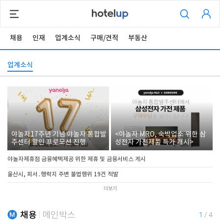
채용
인재
업계소식
구매/견적
부동산
업계소식
야놀자17주년 기념 야놀자 통합발
<야놀자 MRO, 숙박업소 위한 삼
주센터 할인 프로모션 진행
성전자 가전제품 특가 개시>
야놀자제휴점 금융혜택제공 위한 제휴 및 금융서비스 게시
울산시, 피서․행락지 주변 불법행위 19건 적발
더보기
채용
메인박스
1
/
4