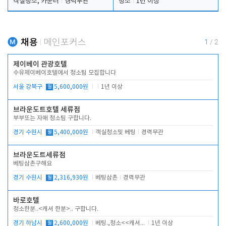
객실청소, 카운터
경력무관
청소
1년 이상
채용
메인포커스
1
/
2
제이베이 관광호텔
수유제이베이호텔에서 청소팀 모집합니다
서울 강북구
월
5,600,000원
1년 이상
브라운도트호텔 세류점
부부또는 자매 청소팀 구합니다.
경기 수원시
월
5,400,000원
객실청소및 베팅
경력무관
브라운도트세류점
베팅삼촌구해요
경기 수원시
월
2,316,930원
베팅삼촌
경력무관
바로호텔
청소한분..<캐셔 한분>.. 구합니다.
경기 하남시
월
2,600,000원
베팅.,청소<<캐셔 모셔봅니다.
1년 이상