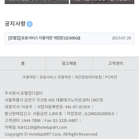
폰 증정
공지사항
[호텔업] 개인정보 처리방침 개정본1 (19.09.02)
2019.07.30
[호텔업] 유료서비스 이용약관 개정본2 (19.09.02)
2019.07.30
[호텔업] 개인정보 처리방침 개정본2 (19.09.02)
2019.07.30
홈
광고제휴
고객센터
이용약관
유료서비스 이용약관
개인정보처리방침
PC버전
주식회사 호텔업디알티
서울특별시 금천구 가산동 691 대륭테크노타운20차 1807호
대표이사: 이송주
사업자등록번호: 441-87-01934
통신판매업신고: 서울금천-1204 호
직업정보: J1206020200010
고객센터: 1644-7896
Fax: 02-2225-8487
이메일:
hdrt1109@hotelupdrt.com
Copyright ⓒ HotelupDRT Corp. All Right Reserved.