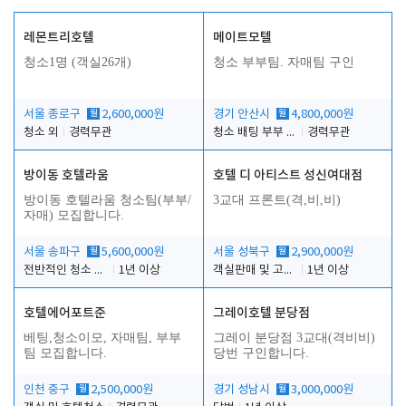
레몬트리호텔
메이트모텔
청소1명 (객실26개)
청소 부부팀. 자매팀 구인
서울 종로구
월
2,600,000원
경기 안산시
월
4,800,000원
청소 외
경력무관
청소 배팅 부부 구합니다
경력무관
방이동 호텔라움
호텔 디 아티스트 성신여대점
방이동 호텔라움 청소팀(부부/
3교대 프론트(격,비,비)
자매) 모집합니다.
서울 송파구
월
5,600,000원
서울 성북구
월
2,900,000원
전반적인 청소 업무(객실청소.객실정리)
1년 이상
객실판매 및 고객응대
1년 이상
호텔에어포트준
그레이호텔 분당점
베팅,청소이모, 자매팀, 부부
그레이 분당점 3교대(격비비)
팀 모집합니다.
당번 구인합니다.
인천 중구
월
2,500,000원
경기 성남시
월
3,000,000원