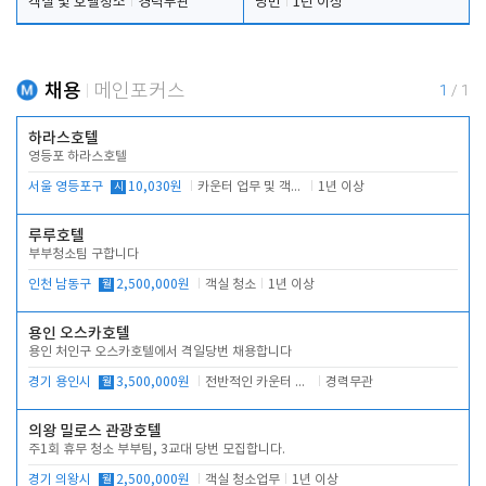
객실 및 호텔청소
경력무관
당번
1년 이상
채용
메인포커스
1
/
1
하라스호텔
영등포 하라스호텔
서울 영등포구
시
10,030원
카운터 업무 및 객실관리(청소상태 확인, 객실판매)
1년 이상
루루호텔
부부청소팀 구합니다
인천 남동구
월
2,500,000원
객실 청소
1년 이상
용인 오스카호텔
용인 처인구 오스카호텔에서 격일당번 채용합니다
경기 용인시
월
3,500,000원
전반적인 카운터 업무
경력무관
의왕 밀로스 관광호텔
주1회 휴무 청소 부부팀, 3교대 당번 모집합니다.
경기 의왕시
월
2,500,000원
객실 청소업무
1년 이상