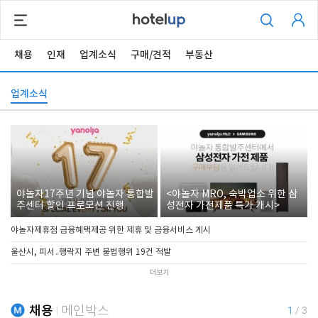
채용
인재
업계소식
구매/견적
부동산
업계소식
야놀자17주년 기념 야놀자 통합발
<야놀자 MRO, 숙박업소 위한 삼
주센터 할인 프로모션 진행
성전자 가전제품 특가 개시>
야놀자제휴점 금융혜택제공 위한 제휴 및 금융서비스 게시
울산시, 피서․행락지 주변 불법행위 19건 적발
더보기
채용
메인박스
1
/
3