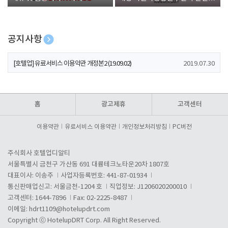
폰 증정
공지사항
[호텔업] 개인정보 처리방침 개정본1 (19.09.02)
2019.07.30
[호텔업] 유료서비스 이용약관 개정본2 (19.09.02)
2019.07.30
[호텔업] 개인정보 처리방침 개정본2 (19.09.02)
2019.07.30
홈
광고제휴
고객센터
이용약관
유료서비스 이용약관
개인정보처리방침
PC버전
주식회사 호텔업디알티
서울특별시 금천구 가산동 691 대륭테크노타운20차 1807호
대표이사: 이송주
사업자등록번호: 441-87-01934
통신판매업신고: 서울금천-1204 호
직업정보: J1206020200010
고객센터: 1644-7896
Fax: 02-2225-8487
이메일:
hdrt1109@hotelupdrt.com
Copyright ⓒ HotelupDRT Corp. All Right Reserved.