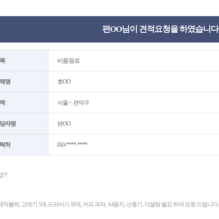
편OO님이 견적요청을 하였습니다
목
비품/음료
체명
호OO
역
서울 > 관악구
당자명
편OO
락처
010-****-****
!!!
매직블럭, 고데기 5개 ,드라이기 10개, 커피 과자, A4용지, 선풍기, 각설탕 필요 하여 요청 드립니다.