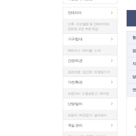
인테리어
신축
|
리모델링 등 인테리어와
관련된 모든 부분 취급
항
가구/침대
매트리스
|
테이블
|
소파
업
간판/외관
지
경관조명
|
입간판
|
조명등기구
담
가전/특판
연
브랜드tv
|
소형냉장고
|
에어컨
난방/설비
급
보일러
|
배관공사
|
설비공사
객실 관리