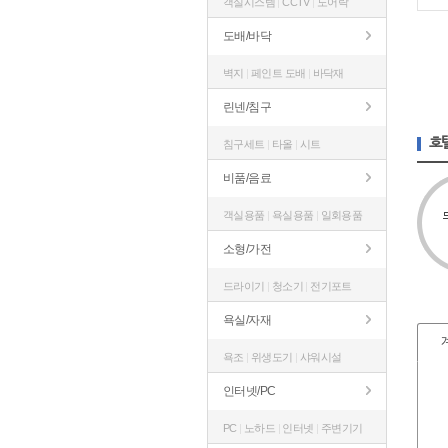
객실시스템
|
CCTV
|
도어락
도배/바닥
벽지
|
페인트 도배
|
바닥재
린넨/침구
호
침구세트
|
타올
|
시트
비품/음료
객실용품
|
욕실용품
|
일회용품
소형/가전
드라이기
|
청소기
|
전기포트
욕실/자재
욕조
|
위생도기
|
샤워시설
인터넷/PC
PC
|
노하드
|
인터넷
|
주변기기