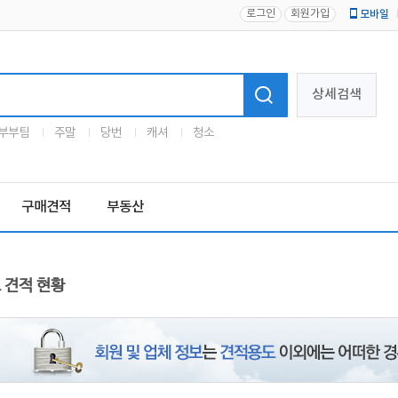
로그인
회원가입
모바일
로고
상세검색
부부팀
주말
당번
캐셔
청소
구매견적
부동산
 견적 현황