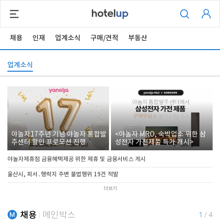
채용
인재
업계소식
구매/견적
부동산
업계소식
야놀자17주년 기념 야놀자 통합발
<야놀자 MRO, 숙박업소 위한 삼
주센터 할인 프로모션 진행
성전자 가전제품 특가 개시>
야놀자제휴점 금융혜택제공 위한 제휴 및 금융서비스 게시
울산시, 피서․행락지 주변 불법행위 19건 적발
더보기
채용
메인박스
1
/
4