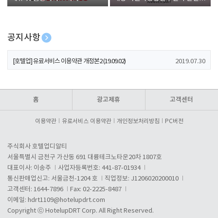
폰 증정
공지사항
[호텔업] 개인정보 처리방침 개정본1 (19.09.02)
2019.07.30
[호텔업] 유료서비스 이용약관 개정본2 (19.09.02)
2019.07.30
[호텔업] 개인정보 처리방침 개정본2 (19.09.02)
2019.07.30
홈
광고제휴
고객센터
이용약관
유료서비스 이용약관
개인정보처리방침
PC버전
주식회사 호텔업디알티
서울특별시 금천구 가산동 691 대륭테크노타운20차 1807호
대표이사: 이송주
사업자등록번호: 441-87-01934
통신판매업신고: 서울금천-1204 호
직업정보: J1206020200010
고객센터: 1644-7896
Fax: 02-2225-8487
이메일:
hdrt1109@hotelupdrt.com
Copyright ⓒ HotelupDRT Corp. All Right Reserved.