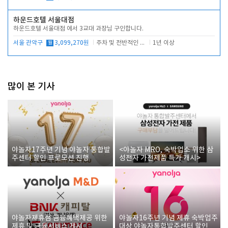
하운드호텔 서울대점
하운드호텔 서울대점 에서 3교대 과장님 구인합니다.
서울 관악구
월
3,099,270원
주차 및 전반적인 당번업무
1년 이상
많이 본 기사
야놀자17주년 기념 야놀자 통합발
<야놀자 MRO, 숙박업소 위한 삼
주센터 할인 프로모션 진행
성전자 가전제품 특가 개시>
야놀자제휴점 금융혜택제공 위한
야놀자16주년 기념 제휴 숙박업주
제휴 및 금융서비스 게시
대상 야놀자통합발주센터 할인쿠