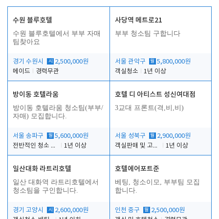
수원 블루호텔
사당역 메트로21
수원 블루호텔에서 부부 자매
부부 청소팀 구합니다
팀찾아요
경기 수원시
시
2,500,000원
서울 관악구
월
5,800,000원
메이드
경력무관
객실청소
1년 이상
방이동 호텔라움
호텔 디 아티스트 성신여대점
방이동 호텔라움 청소팀(부부/
3교대 프론트(격,비,비)
자매) 모집합니다.
서울 송파구
월
5,600,000원
서울 성북구
월
2,900,000원
전반적인 청소 업무(객실청소.객실정리)
1년 이상
객실판매 및 고객응대
1년 이상
일산대화 라트리호텔
호텔에어포트준
일산 대화역 라트리호텔에서
베팅, 청소이모, 부부팀 모집
청소팀을 구인합니다.
합니다.
경기 고양시
시
2,600,000원
인천 중구
월
2,500,000원