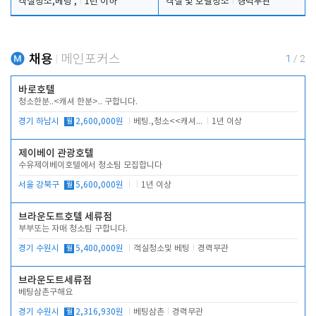
객실청소,베팅 ,
1년 이하
객실 및 호텔청소
경력무관
채용
메인포커스
1
/
2
바로호텔
청소한분..<캐셔 한분>.. 구합니다.
경기 하남시
월
2,600,000원
베팅.,청소<<캐셔 모셔봅니다.
1년 이상
제이베이 관광호텔
수유제이베이호텔에서 청소팀 모집합니다
서울 강북구
월
5,600,000원
1년 이상
브라운도트호텔 세류점
부부또는 자매 청소팀 구합니다.
경기 수원시
월
5,400,000원
객실청소및 베팅
경력무관
브라운도트세류점
베팅삼촌구해요
경기 수원시
월
2,316,930원
베팅삼촌
경력무관