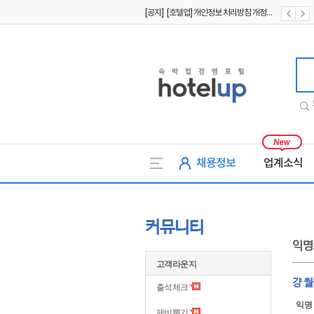
[공지] [호텔업] 유료서비스 이용약관 개정본2 (19.09.02)
[공지] [호텔업] 개인정보 처리방침 개정본2 (19.09.02)
호텔업
채용정보
업계소식
커뮤니티
익명
고객라운지
걍 
출석체크
익명
제비뽑기