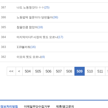
387
나도 노동청갓다 ㅇㅇ
(25)
386
노동법딱 질문이다 당번들아
(36)
385
참을만큼 참았어
(18)
384
마지막이다!! 사장의 뜻도 모르냐
(17)
383
119불러줘
(16)
382
이모의 뜻도 모르냐
(4)
<<
<
504
505
506
507
508
509
510
511
인정보처리방침
이메일무단수집거부
제휴/광고문의