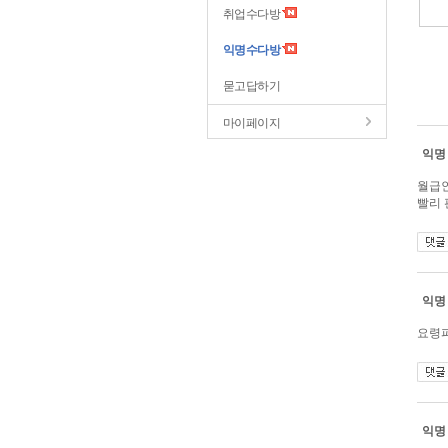
취업수다방
익명수다방
묻고답하기
마이페이지