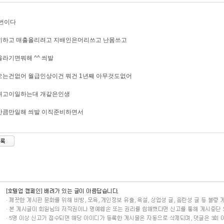
당번이다
히하고 매출올리려고 지배인은머리쓰고 난몸쓰고
라기면뭐해 ^^ 씌발
오는건없어 월급인상이건 뭐건 1년째 아무것도없어
려고이일하는대 개같은인생
만큼만일해 씌발 이직준비하면서