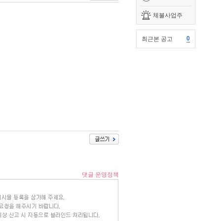
체불사업주
0
최근본 공고