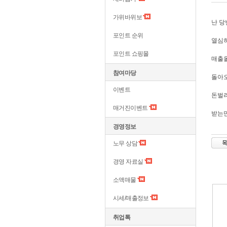
가위바위보
난 
포인트 순위
열심
포인트 쇼핑몰
매출올
참여마당
돌아
이벤트
돈벌
매거진이벤트
받는
경영정보
노무 상담
경영 자료실
소액매물
시세/매출정보
취업톡