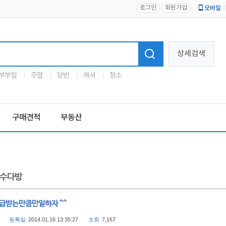
로그인
회원가입
모바일
로고
상세검색
부부팀
주말
당번
캐셔
청소
구매견적
부동산
수다방
월급받는만큼만일하자 ^^
등록일
2014.01.16 13:35:27
조회
7,167