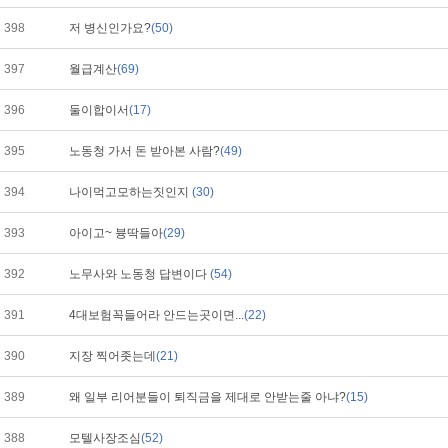
398
저 병신인가요?
(50)
397
월급계산
(69)
396
둘이합이서
(17)
395
노동청 가서 돈 받아본 사람?
(49)
394
나이먹고모하는짓인지
(30)
393
아이고~ 븅딱들아
(29)
392
노무사와 노동청 답변이다
(54)
391
4대보험꼭들어라 안드는곳이면...
(22)
390
지장 찍어좃는데
(21)
389
왜 일부 리어분들이 퇴직금을 제대로 안받는줄 아냐?
(15)
388
모텔사장조심
(52)