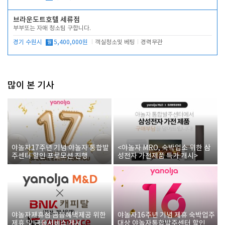
브라운도트호텔 세류점
부부또는 자매 청소팀 구합니다.
경기 수원시
월
5,400,000원
객실청소및 베팅
경력무관
많이 본 기사
야놀자17주년 기념 야놀자 통합발
<야놀자 MRO, 숙박업소 위한 삼
주센터 할인 프로모션 진행
성전자 가전제품 특가 개시>
야놀자제휴점 금융혜택제공 위한
야놀자16주년 기념 제휴 숙박업주
제휴 및 금융서비스 게시
대상 야놀자통합발주센터 할인쿠