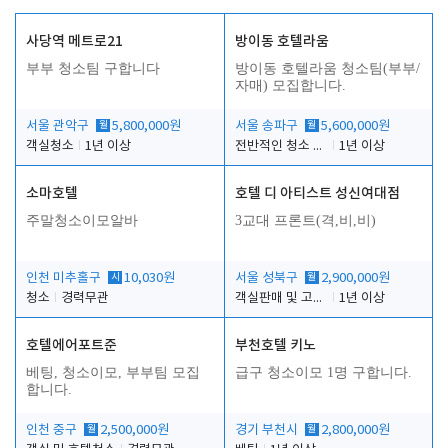
사당역 메트로21
방이동 호텔라움
부부 청소팀 구합니다
방이동 호텔라움 청소팀(부부/
자매) 모집합니다.
서울 관악구
월
5,800,000원
서울 송파구
월
5,600,000원
객실청소
1년 이상
전반적인 청소 업무(객실청소.객실정리)
1년 이상
소마호텔
호텔 디 아티스트 성신여대점
주말청소이모알바
3교대 프론트(격,비,비)
인천 미추홀구
시
10,030원
서울 성북구
월
2,900,000원
청소
경력무관
객실판매 및 고객응대
1년 이상
호텔에어포트준
부천호텔 키노
베팅, 청소이모, 부부팀 모집
급구 청소이모 1명 구합니다.
합니다.
인천 중구
월
2,500,000원
경기 부천시
월
2,800,000원