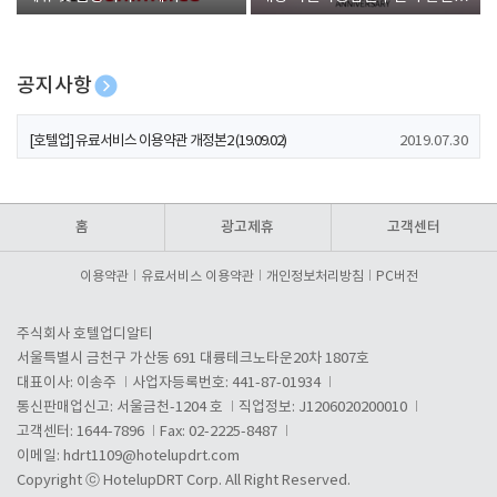
폰 증정
공지사항
[호텔업] 개인정보 처리방침 개정본1 (19.09.02)
2019.07.30
[호텔업] 유료서비스 이용약관 개정본2 (19.09.02)
2019.07.30
[호텔업] 개인정보 처리방침 개정본2 (19.09.02)
2019.07.30
홈
광고제휴
고객센터
이용약관
유료서비스 이용약관
개인정보처리방침
PC버전
주식회사 호텔업디알티
서울특별시 금천구 가산동 691 대륭테크노타운20차 1807호
대표이사: 이송주
사업자등록번호: 441-87-01934
통신판매업신고: 서울금천-1204 호
직업정보: J1206020200010
고객센터: 1644-7896
Fax: 02-2225-8487
이메일:
hdrt1109@hotelupdrt.com
Copyright ⓒ HotelupDRT Corp. All Right Reserved.