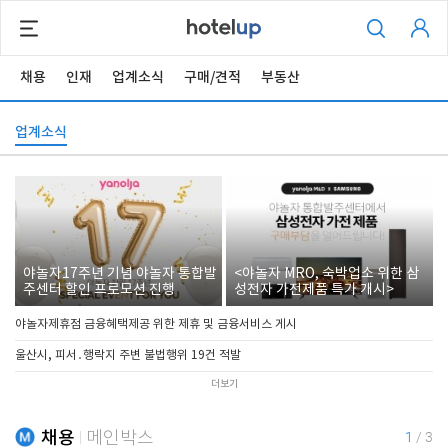
채용
인재
업계소식
구매/견적
부동산
업계소식
야놀자17주년 기념 야놀자 통합발
<야놀자 MRO, 숙박업소 위한 삼
주센터 할인 프로모션 진행
성전자 가전제품 특가 개시>
야놀자제휴점 금융혜택제공 위한 제휴 및 금융서비스 게시
울산시, 피서․행락지 주변 불법행위 19건 적발
더보기
채용
메인박스
1
/
3