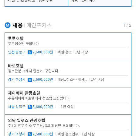
객실 및 호텔청소
경력무관
베팅
1년 이상
채용
메인포커스
1
/
2
루루호텔
부부청소팀 구합니다
인천 남동구
월
2,600,000원
객실 청소
1년 이상
바로호텔
청소한분..<캐셔 한분>.. 구합니다.
경기 하남시
월
2,600,000원
베팅.,청소<<캐셔 모셔봅니다.
1년 이상
제이베이 관광호텔
수유제이베이호텔에서 청소팀 모집합니다
서울 강북구
월
5,600,000원
1년 이상
의왕 밀로스 관광호텔
주1회 휴무 청소 부부팀, 3교대 당번 모집합니다.
경기 의왕시
월
2,500,000원
객실 청소업무
1년 이상