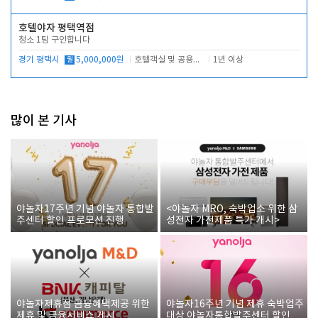
호텔야자 평택역점
청소 1팀 구인합니다
경기 평택시
월
5,000,000원
호텔객실 및 공용시설 청소 관리
1년 이상
많이 본 기사
야놀자17주년 기념 야놀자 통합발
<야놀자 MRO, 숙박업소 위한 삼
주센터 할인 프로모션 진행
성전자 가전제품 특가 개시>
야놀자제휴점 금융혜택제공 위한
야놀자16주년 기념 제휴 숙박업주
제휴 및 금융서비스 게시
대상 야놀자통합발주센터 할인쿠