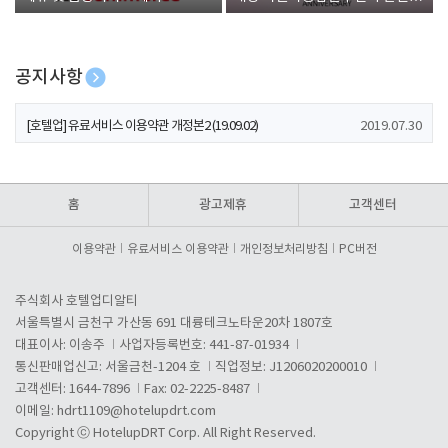
폰 증정
공지사항
[호텔업] 개인정보 처리방침 개정본1 (19.09.02)
2019.07.30
[호텔업] 유료서비스 이용약관 개정본2 (19.09.02)
2019.07.30
[호텔업] 개인정보 처리방침 개정본2 (19.09.02)
2019.07.30
홈
광고제휴
고객센터
이용약관
유료서비스 이용약관
개인정보처리방침
PC버전
주식회사 호텔업디알티
서울특별시 금천구 가산동 691 대륭테크노타운20차 1807호
대표이사: 이송주
사업자등록번호: 441-87-01934
통신판매업신고: 서울금천-1204 호
직업정보: J1206020200010
고객센터: 1644-7896
Fax: 02-2225-8487
이메일:
hdrt1109@hotelupdrt.com
Copyright ⓒ HotelupDRT Corp. All Right Reserved.