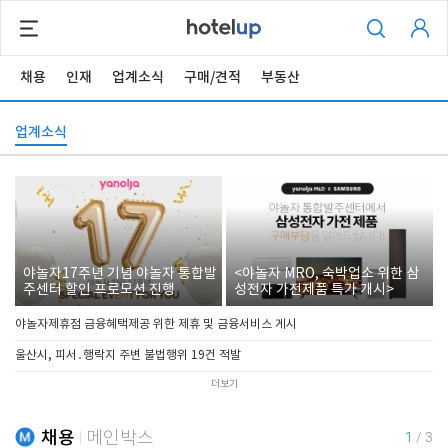
채용
인재
업계소식
구매/견적
부동산
업계소식
야놀자17주년 기념 야놀자 통합발
<야놀자 MRO, 숙박업소 위한 삼
주센터 할인 프로모션 진행
성전자 가전제품 특가 개시>
야놀자제휴점 금융혜택제공 위한 제휴 및 금융서비스 게시
울산시, 피서․행락지 주변 불법행위 19건 적발
더보기
채용
메인박스
1
/
3