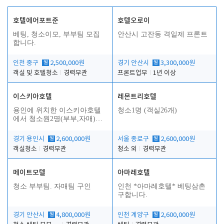
호텔에어포트준
호텔오로이
베팅, 청소이모, 부부팀 모집
안산시 고잔동 격일제 프론트
합니다.
인천 중구
월
2,500,000원
경기 안산시
월
3,300,000원
객실 및 호텔청소
경력무관
프론트업무
1년 이상
이스키아호텔
레몬트리호텔
용인에 위치한 이스키아호텔
청소1명 (객실26개)
에서 청소원2명(부부,자매)을
모집합니다..
경기 용인시
월
2,600,000원
서울 종로구
월
2,600,000원
객실청소
경력무관
청소 외
경력무관
메이트모텔
아마레호텔
청소 부부팀. 자매팀 구인
인천 *아마레호텔* 베팅삼촌
구합니다.
경기 안산시
월
4,800,000원
인천 계양구
월
2,600,000원