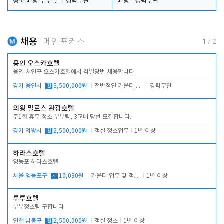
청소 배팅 부부 구합니다
경력무관
베팅
경력무관
채용
메인포커스
1
/
2
용인 오스카호텔
용인 처인구 오스카호텔에서 격일당번 채용합니다
경기 용인시
월
3,500,000원
전반적인 카운터 업무
경력무관
의왕 밀로스 관광호텔
주1회 휴무 청소 부부팀, 3교대 당번 모집합니다.
경기 의왕시
월
2,500,000원
객실 청소업무
1년 이상
하라스호텔
영등포 하라스호텔
서울 영등포구
시
10,030원
카운터 업무 및 객실관리(청소상태 확인, 객실판매)
1년 이상
루루호텔
부부청소팀 구합니다
인천 남동구
월
2,500,000원
객실 청소
1년 이상