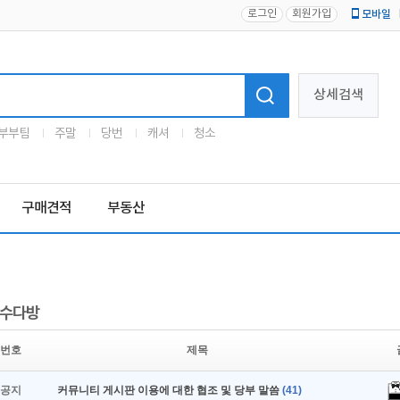
로그인
회원가입
모바일
로고
상세검색
부부팀
주말
당번
캐셔
청소
구매견적
부동산
수다방
번호
제목
공지
커뮤니티 게시판 이용에 대한 협조 및 당부 말씀
(41)