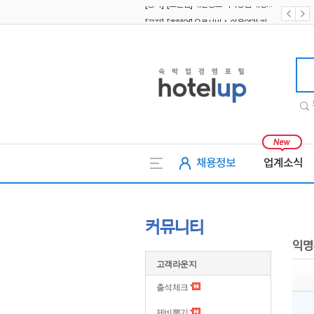
[공지] [호텔업] 유료서비스 이용약관 개정본2 (19.09.02)
[공지] [호텔업] 개인정보 처리방침 개정본2 (19.09.02)
호텔업
채용정보
업계소식
커뮤니티
익명
고객라운지
출석체크
제비뽑기