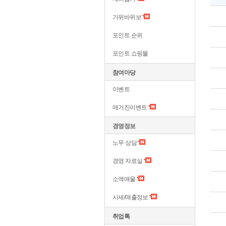
가위바위보
포인트 순위
포인트 쇼핑몰
참여마당
이벤트
매거진이벤트
경영정보
노무 상담
경영 자료실
소액매물
시세/매출정보
취업톡