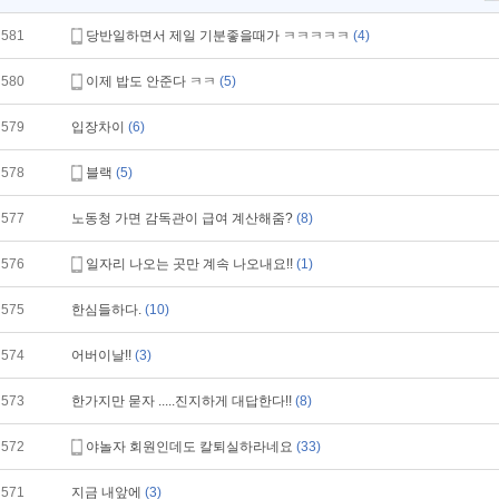
581
당반일하면서 제일 기분좋을때가 ㅋㅋㅋㅋㅋ
(4)
580
이제 밥도 안준다 ㅋㅋ
(5)
579
입장차이
(6)
578
블랙
(5)
577
노동청 가면 감독관이 급여 계산해줌?
(8)
576
일자리 나오는 곳만 계속 나오내요!!
(1)
575
한심들하다.
(10)
574
어버이날!!
(3)
573
한가지만 묻자 .....진지하게 대답한다!!
(8)
572
야놀자 회원인데도 칼퇴실하라네요
(33)
571
지금 내앞에
(3)