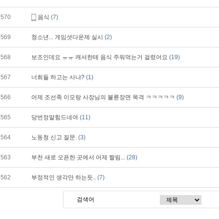
570
음식
(7)
569
청소년... 게임셧다운제 실시
(2)
568
보조인데요 ㅠㅠ 캐셔한테 음식 주워먹는거 걸렸어요
(19)
567
너희들 하고는 사냐?
(1)
566
어제 조선족 이모랑 사장님의 불륜장면 목격 ㅋㅋㅋㅋㅋ
(9)
565
당번정말힘드네여
(11)
564
노동청 신고 질문.
(3)
563
부천 새로 오픈한 곳에서 어제 짤림...
(28)
562
부정적인 생각만 하는듯..
(7)