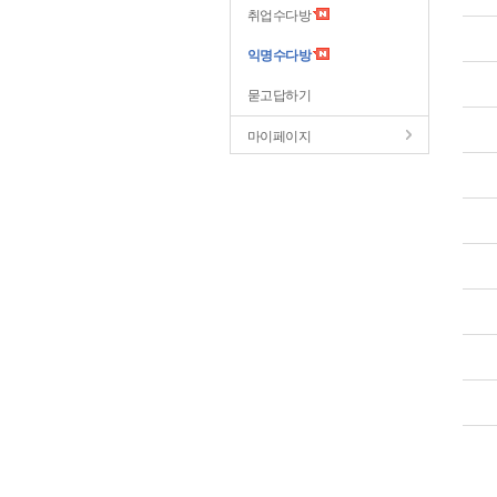
취업수다방
익명수다방
묻고답하기
마이페이지