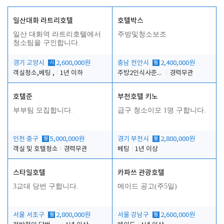
일산대화 라트리호텔
호텔박스
일산 대화역 라트리호텔에서
주방및청소보조
청소팀을 구인합니다.
경기 고양시
시
2,600,000원
충남 천안시
월
2,400,000원
객실청소,베팅 ,
1년 이하
주방2인식사준비및청소린렌보조
경력무관
호텔준
부천호텔 키노
부부팀 모집합니다.
급구 청소이모 1명 구합니다.
인천 중구
월
5,000,000원
경기 부천시
월
2,800,000원
객실 및 호텔청소
경력무관
베팅
1년 이상
스타일호텔
카파쓰 관광호텔
3교대 당번 구합니다.
메이드 공고(주5일)
서울 서초구
월
2,800,000원
서울 강남구
월
2,600,000원