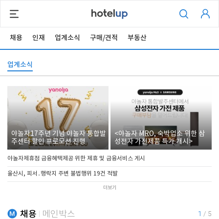
채용
인재
업계소식
구매/견적
부동산
업계소식
야놀자17주년 기념 야놀자 통합발
<야놀자 MRO, 숙박업소 위한 삼
주센터 할인 프로모션 진행
성전자 가전제품 특가 개시>
야놀자제휴점 금융혜택제공 위한 제휴 및 금융서비스 게시
울산시, 피서․행락지 주변 불법행위 19건 적발
더보기
채용
메인박스
1
/
5