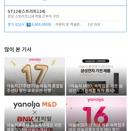
ST124(스트리트124)
성남 스트리트124 격일 근무자 구인
경기 성남시
월
3,600,000원
카운터 및 객실관리 전반
1년 이상
많이 본 기사
야놀자17주년 기념 야놀자 통합발
<야놀자 MRO, 숙박업소 위한 삼
주센터 할인 프로모션 진행
성전자 가전제품 특가 개시>
야놀자제휴점 금융혜택제공 위한
야놀자16주년 기념 제휴 숙박업주
제휴 및 금융서비스 게시
대상 야놀자통합발주센터 할인쿠