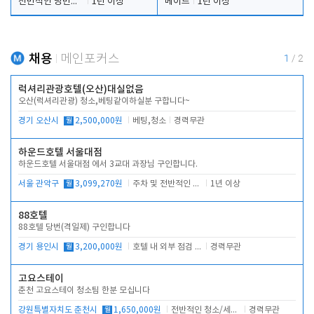
전반적인 당번업무
1년 이상
메이드
1년 이상
채용
메인포커스
1
/
2
럭셔리관광호텔(오산)대실없음
오산(럭셔리관광) 청소,베팅같이하실분 구합니다~
경기 오산시
월
2,500,000원
베팅,청소
경력무관
하운드호텔 서울대점
하운드호텔 서울대점 에서 3교대 과장님 구인합니다.
서울 관악구
월
3,099,270원
주차 및 전반적인 당번업무
1년 이상
88호텔
88호텔 당번(격일제) 구인합니다
경기 용인시
월
3,200,000원
호텔 내 외부 점검 및 프런트 운영
경력무관
고요스테이
춘천 고요스테이 청소팀 한분 모십니다
강원특별자치도 춘천시
월
1,650,000원
전반적인 청소/세탁업무
경력무관