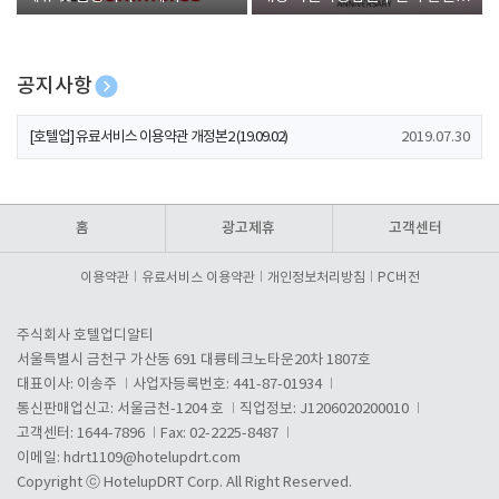
폰 증정
공지사항
[호텔업] 개인정보 처리방침 개정본1 (19.09.02)
2019.07.30
[호텔업] 유료서비스 이용약관 개정본2 (19.09.02)
2019.07.30
[호텔업] 개인정보 처리방침 개정본2 (19.09.02)
2019.07.30
홈
광고제휴
고객센터
이용약관
유료서비스 이용약관
개인정보처리방침
PC버전
주식회사 호텔업디알티
서울특별시 금천구 가산동 691 대륭테크노타운20차 1807호
대표이사: 이송주
사업자등록번호: 441-87-01934
통신판매업신고: 서울금천-1204 호
직업정보: J1206020200010
고객센터: 1644-7896
Fax: 02-2225-8487
이메일:
hdrt1109@hotelupdrt.com
Copyright ⓒ HotelupDRT Corp. All Right Reserved.