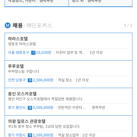
객실청소, 카운터
경력무관
청소 외
경력무관
채용
메인포커스
1
/
2
하라스호텔
영등포 하라스호텔
서울 영등포구
시
10,030원
카운터 업무 및 객실관리(청소상태 확인, 객실판매)
1년 이상
루루호텔
부부청소팀 구합니다
인천 남동구
월
2,500,000원
객실 청소
1년 이상
용인 오스카호텔
용인 처인구 오스카호텔에서 격일당번 채용합니다
경기 용인시
월
3,500,000원
전반적인 카운터 업무
경력무관
의왕 밀로스 관광호텔
주1회 휴무 청소 부부팀, 3교대 당번 모집합니다.
경기 의왕시
월
2,500,000원
객실 청소업무
1년 이상