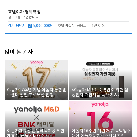
호텔야자 평택역점
청소 1팀 구인합니다
경기 평택시
월
5,000,000원
호텔객실 및 공용시설 청소 관리
1년 이상
많이 본 기사
야놀자17주년 기념 야놀자 통합발
<야놀자 MRO, 숙박업소 위한 삼
주센터 할인 프로모션 진행
성전자 가전제품 특가 개시>
야놀자제휴점 금융혜택제공 위한
야놀자16주년 기념 제휴 숙박업주
제휴 및 금융서비스 게시
대상 야놀자통합발주센터 할인쿠