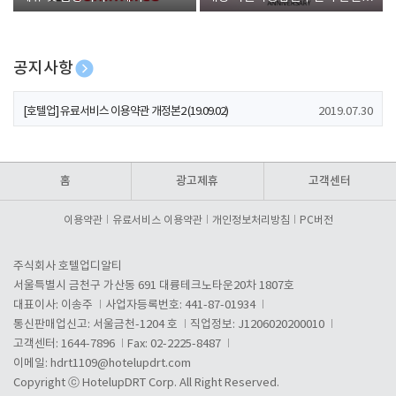
폰 증정
공지사항
[호텔업] 개인정보 처리방침 개정본1 (19.09.02)
2019.07.30
[호텔업] 유료서비스 이용약관 개정본2 (19.09.02)
2019.07.30
[호텔업] 개인정보 처리방침 개정본2 (19.09.02)
2019.07.30
홈
광고제휴
고객센터
이용약관
유료서비스 이용약관
개인정보처리방침
PC버전
주식회사 호텔업디알티
서울특별시 금천구 가산동 691 대륭테크노타운20차 1807호
대표이사: 이송주
사업자등록번호: 441-87-01934
통신판매업신고: 서울금천-1204 호
직업정보: J1206020200010
고객센터: 1644-7896
Fax: 02-2225-8487
이메일:
hdrt1109@hotelupdrt.com
Copyright ⓒ HotelupDRT Corp. All Right Reserved.