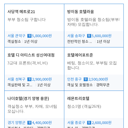
사당역 메트로21
방이동 호텔라움
부부 청소팀 구합니다
방이동 호텔라움 청소팀(부부/
자매) 모집합니다.
서울 관악구
월
5,800,000원
서울 송파구
월
5,600,000원
객실청소
1년 이상
전반적인 청소 업무(객실청소.객실정리)
1년 이상
호텔 디 아티스트 성신여대점
호텔에어포트준
3교대 프론트(격,비,비)
베팅, 청소이모, 부부팀 모집
합니다.
서울 성북구
월
2,900,000원
인천 중구
월
2,500,000원
객실판매 및 고객응대
1년 이상
객실 및 호텔청소
경력무관
나더호텔(경기 양평 용문)
레몬트리호텔
객실청소 부부, 자매, 모녀팀
청소1명 (객실26개)
모십니다.
경기 양평군
월
4,400,000원
서울 종로구
월
2,600,000원