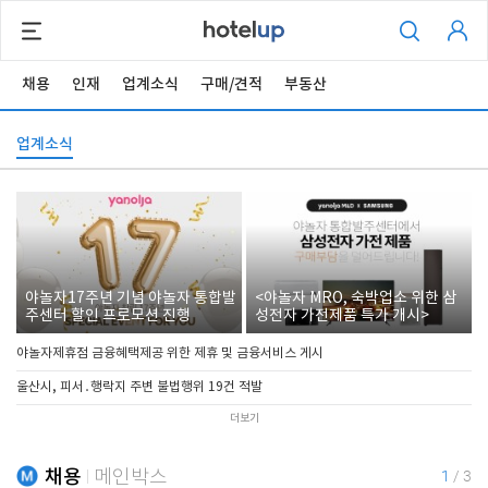
채용
인재
업계소식
구매/견적
부동산
업계소식
야놀자17주년 기념 야놀자 통합발
<야놀자 MRO, 숙박업소 위한 삼
주센터 할인 프로모션 진행
성전자 가전제품 특가 개시>
야놀자제휴점 금융혜택제공 위한 제휴 및 금융서비스 게시
울산시, 피서․행락지 주변 불법행위 19건 적발
더보기
채용
메인박스
1
/
3