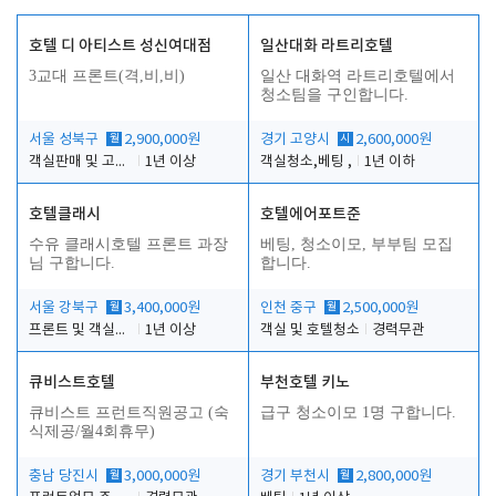
호텔 디 아티스트 성신여대점
일산대화 라트리호텔
3교대 프론트(격,비,비)
일산 대화역 라트리호텔에서
청소팀을 구인합니다.
서울 성북구
월
2,900,000원
경기 고양시
시
2,600,000원
객실판매 및 고객응대
1년 이상
객실청소,베팅 ,
1년 이하
호텔클래시
호텔에어포트준
수유 클래시호텔 프론트 과장
베팅, 청소이모, 부부팀 모집
님 구합니다.
합니다.
서울 강북구
월
3,400,000원
인천 중구
월
2,500,000원
프론트 및 객실관리
1년 이상
객실 및 호텔청소
경력무관
큐비스트호텔
부천호텔 키노
큐비스트 프런트직원공고 (숙
급구 청소이모 1명 구합니다.
식제공/월4회휴무)
충남 당진시
월
3,000,000원
경기 부천시
월
2,800,000원