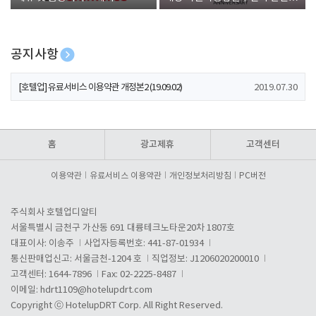
폰 증정
공지사항
[호텔업] 개인정보 처리방침 개정본1 (19.09.02)
2019.07.30
[호텔업] 유료서비스 이용약관 개정본2 (19.09.02)
2019.07.30
[호텔업] 개인정보 처리방침 개정본2 (19.09.02)
2019.07.30
홈
광고제휴
고객센터
이용약관
유료서비스 이용약관
개인정보처리방침
PC버전
주식회사 호텔업디알티
서울특별시 금천구 가산동 691 대륭테크노타운20차 1807호
대표이사: 이송주
사업자등록번호: 441-87-01934
통신판매업신고: 서울금천-1204 호
직업정보: J1206020200010
고객센터: 1644-7896
Fax: 02-2225-8487
이메일:
hdrt1109@hotelupdrt.com
Copyright ⓒ HotelupDRT Corp. All Right Reserved.