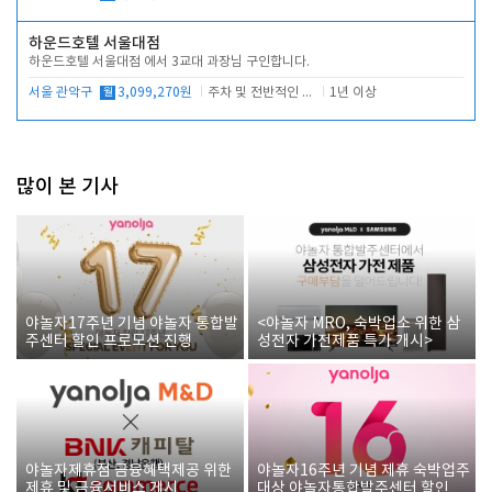
하운드호텔 서울대점
하운드호텔 서울대점 에서 3교대 과장님 구인합니다.
서울 관악구
월
3,099,270원
주차 및 전반적인 당번업무
1년 이상
많이 본 기사
야놀자17주년 기념 야놀자 통합발
<야놀자 MRO, 숙박업소 위한 삼
주센터 할인 프로모션 진행
성전자 가전제품 특가 개시>
야놀자제휴점 금융혜택제공 위한
야놀자16주년 기념 제휴 숙박업주
제휴 및 금융서비스 게시
대상 야놀자통합발주센터 할인쿠