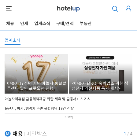
채용
인재
업계소식
구매/견적
부동산
업계소식
야놀자17주년 기념 야놀자 통합발
<야놀자 MRO, 숙박업소 위한 삼
주센터 할인 프로모션 진행
성전자 가전제품 특가 개시>
야놀자제휴점 금융혜택제공 위한 제휴 및 금융서비스 게시
울산시, 피서․행락지 주변 불법행위 19건 적발
더보기
채용
메인박스
1
/
4