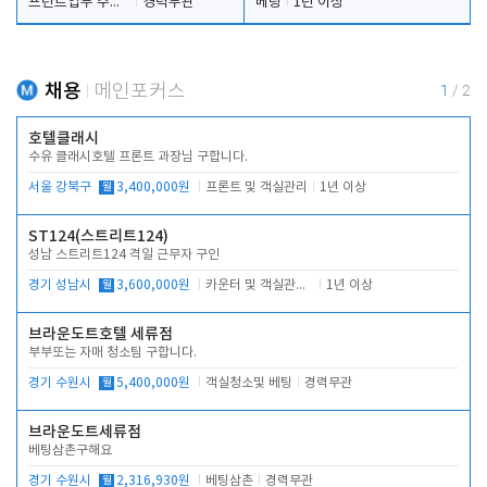
프런트업무 주간, 야간
경력무관
베팅
1년 이상
채용
메인포커스
1
/
2
호텔클래시
수유 클래시호텔 프론트 과장님 구합니다.
서울 강북구
월
3,400,000원
프론트 및 객실관리
1년 이상
ST124(스트리트124)
성남 스트리트124 격일 근무자 구인
경기 성남시
월
3,600,000원
카운터 및 객실관리 전반
1년 이상
브라운도트호텔 세류점
부부또는 자매 청소팀 구합니다.
경기 수원시
월
5,400,000원
객실청소및 베팅
경력무관
브라운도트세류점
베팅삼촌구해요
경기 수원시
월
2,316,930원
베팅삼촌
경력무관