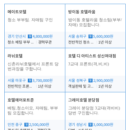
메이트모텔
방이동 호텔라움
청소 부부팀. 자매팀 구인
방이동 호텔라움 청소팀(부부/
자매) 모집합니다.
경기 안산시
월
4,800,000원
서울 송파구
월
5,600,000원
청소 배팅 부부 구합니다
경력무관
전반적인 청소 업무(객실청소.객실정리)
1년 이상
라뉘호텔
호텔 디 아티스트 성신여대점
신촌라뉘호텔에서 프론트 당
3교대 프론트(격,비,비)
번과장을 구합니다.
서울 마포구
월
3,700,000원
서울 성북구
월
2,900,000원
전반적인 프론트 당번업무
1년 이상
객실판매 및 고객응대
1년 이상
호텔에어포트준
그레이호텔 분당점
베팅,청소이모, 자매팀, 부부
그레이 분당점 3교대(격비비)
팀 모집합니다.
당번 구인합니다.
인천 중구
월
2,500,000원
경기 성남시
월
3,000,000원