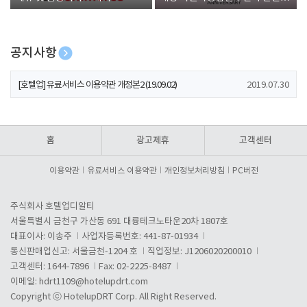
폰 증정
공지사항
[호텔업] 개인정보 처리방침 개정본1 (19.09.02)
2019.07.30
[호텔업] 유료서비스 이용약관 개정본2 (19.09.02)
2019.07.30
[호텔업] 개인정보 처리방침 개정본2 (19.09.02)
2019.07.30
홈
광고제휴
고객센터
이용약관
유료서비스 이용약관
개인정보처리방침
PC버전
주식회사 호텔업디알티
서울특별시 금천구 가산동 691 대륭테크노타운20차 1807호
대표이사: 이송주
사업자등록번호: 441-87-01934
통신판매업신고: 서울금천-1204 호
직업정보: J1206020200010
고객센터: 1644-7896
Fax: 02-2225-8487
이메일:
hdrt1109@hotelupdrt.com
Copyright ⓒ HotelupDRT Corp. All Right Reserved.