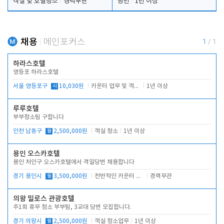
객실 및 호텔청소
경력무관
당번
1년 이상
채용
메인포커스
1
/
1
하라스호텔
영등포 하라스호텔
서울 영등포구
시
10,030원
카운터 업무 및 객실관리(청소상태 확인, 객실판매)
1년 이상
루루호텔
부부청소팀 구합니다
인천 남동구
월
2,500,000원
객실 청소
1년 이상
용인 오스카호텔
용인 처인구 오스카호텔에서 격일당번 채용합니다
경기 용인시
월
3,500,000원
전반적인 카운터 업무
경력무관
의왕 밀로스 관광호텔
주1회 휴무 청소 부부팀, 3교대 당번 모집합니다.
경기 의왕시
월
2,500,000원
객실 청소업무
1년 이상