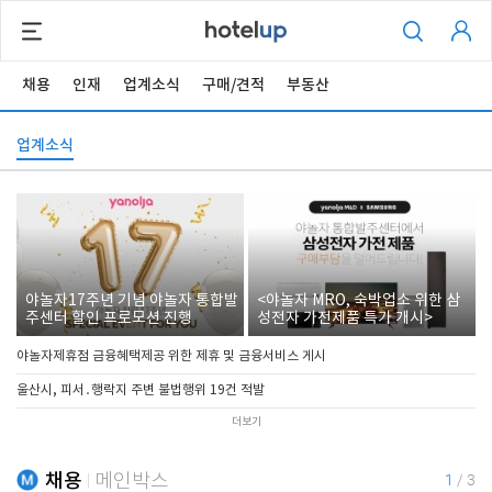
채용
인재
업계소식
구매/견적
부동산
업계소식
야놀자17주년 기념 야놀자 통합발
<야놀자 MRO, 숙박업소 위한 삼
주센터 할인 프로모션 진행
성전자 가전제품 특가 개시>
야놀자제휴점 금융혜택제공 위한 제휴 및 금융서비스 게시
울산시, 피서․행락지 주변 불법행위 19건 적발
더보기
채용
메인박스
1
/
3