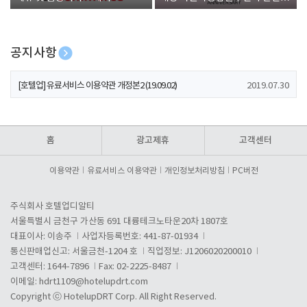
폰 증정
공지사항
[호텔업] 개인정보 처리방침 개정본1 (19.09.02)
2019.07.30
[호텔업] 유료서비스 이용약관 개정본2 (19.09.02)
2019.07.30
[호텔업] 개인정보 처리방침 개정본2 (19.09.02)
2019.07.30
홈
광고제휴
고객센터
이용약관
유료서비스 이용약관
개인정보처리방침
PC버전
주식회사 호텔업디알티
서울특별시 금천구 가산동 691 대륭테크노타운20차 1807호
대표이사: 이송주
사업자등록번호: 441-87-01934
통신판매업신고: 서울금천-1204 호
직업정보: J1206020200010
고객센터: 1644-7896
Fax: 02-2225-8487
이메일:
hdrt1109@hotelupdrt.com
Copyright ⓒ HotelupDRT Corp. All Right Reserved.