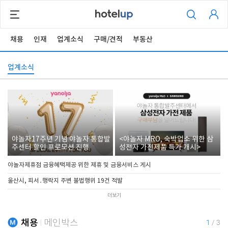
채용
인재
업계소식
구매/견적
부동산
업계소식
야놀자17주년 기념 야놀자 통합발
<야놀자 MRO, 숙박업소 위한 삼
주센터 할인 프로모션 진행
성전자 가전제품 특가 개시>
야놀자제휴점 금융혜택제공 위한 제휴 및 금융서비스 게시
울산시, 피서․행락지 주변 불법행위 19건 적발
더보기
채용
메인박스
1
/
3