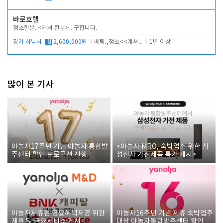
바로호텔
청소한분..<캐셔 한분>.. 구합니다.
경기 하남시
월
2,600,000원
베팅.,청소<<캐셔 모셔봅니다.
1년 이상
많이 본 기사
야놀자17주년 기념 야놀자 통합발
<야놀자 MRO, 숙박업소 위한 삼
주센터 할인 프로모션 진행
성전자 가전제품 특가 개시>
야놀자제휴점 금융혜택제공 위한
야놀자16주년 기념 제휴 숙박업주
제휴 및 금융서비스 게시
대상 야놀자통합발주센터 할인쿠