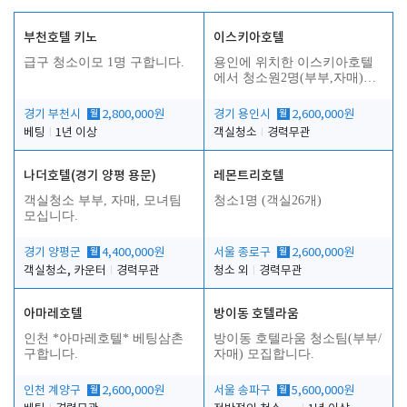
부천호텔 키노
이스키아호텔
급구 청소이모 1명 구합니다.
용인에 위치한 이스키아호텔
에서 청소원2명(부부,자매)을
모집합니다..
경기 부천시
월
2,800,000원
경기 용인시
월
2,600,000원
베팅
1년 이상
객실청소
경력무관
나더호텔(경기 양평 용문)
레몬트리호텔
객실청소 부부, 자매, 모녀팀
청소1명 (객실26개)
모십니다.
경기 양평군
월
4,400,000원
서울 종로구
월
2,600,000원
객실청소, 카운터
경력무관
청소 외
경력무관
아마레호텔
방이동 호텔라움
인천 *아마레호텔* 베팅삼촌
방이동 호텔라움 청소팀(부부/
구합니다.
자매) 모집합니다.
인천 계양구
월
2,600,000원
서울 송파구
월
5,600,000원