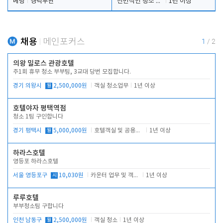
베팅
경력무관
전반적인 청소 업무(객실청소.객실정리)
1년 이상
채용
메인포커스
1
/
2
의왕 밀로스 관광호텔
주1회 휴무 청소 부부팀, 3교대 당번 모집합니다.
경기 의왕시
월
2,500,000원
객실 청소업무
1년 이상
호텔야자 평택역점
청소 1팀 구인합니다
경기 평택시
월
5,000,000원
호텔객실 및 공용시설 청소 관리
1년 이상
하라스호텔
영등포 하라스호텔
서울 영등포구
시
10,030원
카운터 업무 및 객실관리(청소상태 확인, 객실판매)
1년 이상
루루호텔
부부청소팀 구합니다
인천 남동구
월
2,500,000원
객실 청소
1년 이상