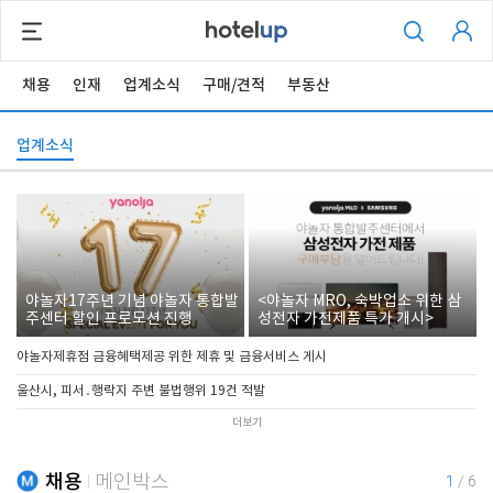
채용
인재
업계소식
구매/견적
부동산
업계소식
야놀자17주년 기념 야놀자 통합발
<야놀자 MRO, 숙박업소 위한 삼
주센터 할인 프로모션 진행
성전자 가전제품 특가 개시>
야놀자제휴점 금융혜택제공 위한 제휴 및 금융서비스 게시
울산시, 피서․행락지 주변 불법행위 19건 적발
더보기
채용
메인박스
1
/
6