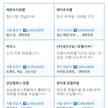
레몬트리호텔
메이트모텔
청소1명 (객실26개)
청소 부부팀. 자매팀 구인
서울 종로구
월
2,600,000원
경기 안산시
월
4,800,000원
청소 외
경력무관
청소 배팅 부부 구합니다
경력무관
바모스
(주)대건산업 <호텔시저>
신규 직원 채용합니다.
의왕시저호텔 3교대<남성> 과
장님 구합니다(격.비.비)
서울 금천구
월
3,500,000원
경기 의왕시
월
2,850,000원
프론트, 객실
1년 이상
주차및.프론트,
경력무관
강남캠퍼스 호텔
방이동 호텔라움
강남캠퍼스호텔에서 룸메이드
방이동 호텔라움 청소팀(부부/
직원을 직원을 모집합니다
자매) 모집합니다.
서울 강남구
월
2,430,000원
서울 송파구
월
5,600,000원