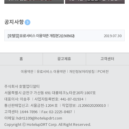
폰 증정
공지사항
[호텔업] 개인정보 처리방침 개정본1 (19.09.02)
2019.07.30
[호텔업] 유료서비스 이용약관 개정본2 (19.09.02)
2019.07.30
[호텔업] 개인정보 처리방침 개정본2 (19.09.02)
2019.07.30
홈
광고제휴
고객센터
이용약관
유료서비스 이용약관
개인정보처리방침
PC버전
주식회사 호텔업디알티
서울특별시 금천구 가산동 691 대륭테크노타운20차 1807호
대표이사: 이송주
사업자등록번호: 441-87-01934
통신판매업신고: 서울금천-1204 호
직업정보: J1206020200010
고객센터: 1644-7896
Fax: 02-2225-8487
이메일:
hdrt1109@hotelupdrt.com
Copyright ⓒ HotelupDRT Corp. All Right Reserved.