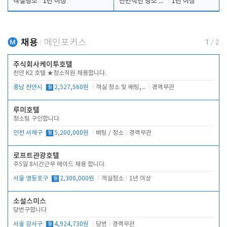
객실청소
1년 이상
전반적인 청소 업무(객실청소.객실정리)
1년 이상
채용
메인포커스
1
/
2
주식회사케이투호텔
천안 K2 호텔 ★청소직원 채용합니다.
충남 천안시
월
2,527,560원
객실 청소 및 배팅, 주변 시설 청소
경력무관
루미호텔
청소팀 구인합니다
인천 서해구
월
5,200,000원
배팅 / 청소
경력무관
로프트관광호텔
주5일 8시간근무 메이드 채용 합니다.
서울 영등포구
월
2,300,000원
객실청소
1년 이상
소설스미스
당번구합니다
서울 강서구
월
4,924,730원
당번
경력무관