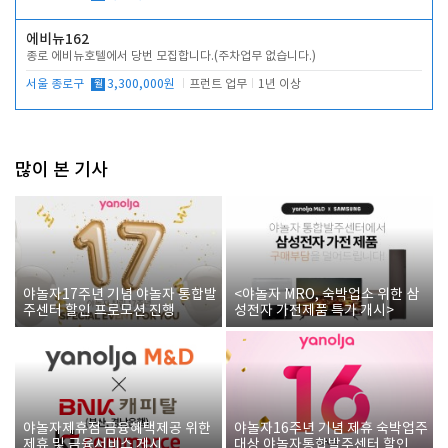
에비뉴162
종로 에비뉴호텔에서 당번 모집합니다.(주차업무 없습니다.)
서울 종로구
월
3,300,000원
프런트 업무
1년 이상
많이 본 기사
야놀자17주년 기념 야놀자 통합발
<야놀자 MRO, 숙박업소 위한 삼
주센터 할인 프로모션 진행
성전자 가전제품 특가 개시>
야놀자제휴점 금융혜택제공 위한
야놀자16주년 기념 제휴 숙박업주
제휴 및 금융서비스 게시
대상 야놀자통합발주센터 할인쿠