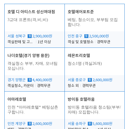
호텔 디 아티스트 성신여대점
호텔에어포트준
3교대 프론트(격,비,비)
베팅, 청소이모, 부부팀 모집
합니다.
서울 성북구
월
2,900,000원
인천 중구
월
2,500,000원
객실판매 및 고객응대
1년 이상
객실 및 호텔청소
경력무관
나더호텔(경기 양평 용문)
레몬트리호텔
객실청소 부부, 자매, 모녀팀
청소1명 (객실26개)
모십니다.
경기 양평군
월
4,400,000원
서울 종로구
월
2,600,000원
객실청소, 카운터
경력무관
청소 외
경력무관
아마레호텔
방이동 호텔라움
인천 *아마레호텔* 베팅삼촌
방이동 호텔라움 청소팀(부부/
구합니다.
자매) 모집합니다.
인천 계양구
월
2,600,000원
서울 송파구
월
5,600,000원