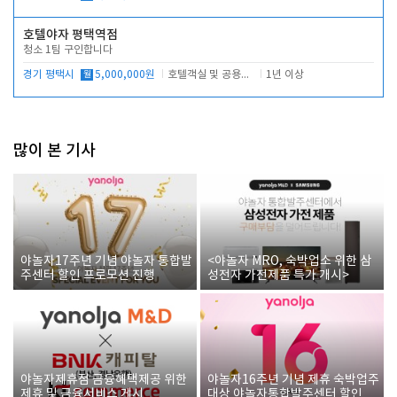
호텔야자 평택역점
청소 1팀 구인합니다
경기 평택시
월
5,000,000원
호텔객실 및 공용시설 청소 관리
1년 이상
많이 본 기사
야놀자17주년 기념 야놀자 통합발
<야놀자 MRO, 숙박업소 위한 삼
주센터 할인 프로모션 진행
성전자 가전제품 특가 개시>
야놀자제휴점 금융혜택제공 위한
야놀자16주년 기념 제휴 숙박업주
제휴 및 금융서비스 게시
대상 야놀자통합발주센터 할인쿠