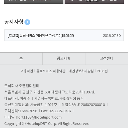
폰 증정
공지사항
[호텔업] 개인정보 처리방침 개정본1 (19.09.02)
2019.07.30
[호텔업] 유료서비스 이용약관 개정본2 (19.09.02)
2019.07.30
[호텔업] 개인정보 처리방침 개정본2 (19.09.02)
2019.07.30
홈
광고제휴
고객센터
이용약관
유료서비스 이용약관
개인정보처리방침
PC버전
주식회사 호텔업디알티
서울특별시 금천구 가산동 691 대륭테크노타운20차 1807호
대표이사: 이송주
사업자등록번호: 441-87-01934
통신판매업신고: 서울금천-1204 호
직업정보: J1206020200010
고객센터: 1644-7896
Fax: 02-2225-8487
이메일:
hdrt1109@hotelupdrt.com
Copyright ⓒ HotelupDRT Corp. All Right Reserved.