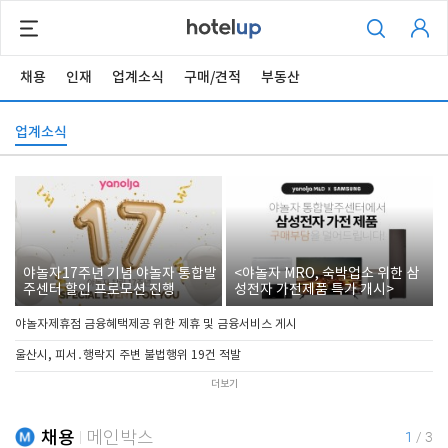
채용
인재
업계소식
구매/견적
부동산
업계소식
야놀자17주년 기념 야놀자 통합발
<야놀자 MRO, 숙박업소 위한 삼
주센터 할인 프로모션 진행
성전자 가전제품 특가 개시>
야놀자제휴점 금융혜택제공 위한 제휴 및 금융서비스 게시
울산시, 피서․행락지 주변 불법행위 19건 적발
더보기
채용
메인박스
1
/
3