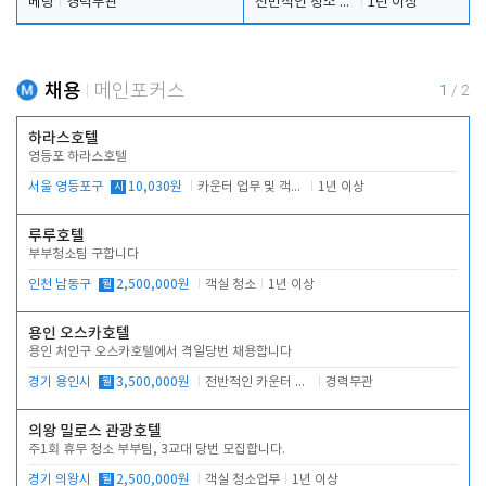
베팅
경력무관
전반적인 청소 업무(객실청소.객실정리)
1년 이상
채용
메인포커스
1
/
2
하라스호텔
영등포 하라스호텔
서울 영등포구
시
10,030원
카운터 업무 및 객실관리(청소상태 확인, 객실판매)
1년 이상
루루호텔
부부청소팀 구합니다
인천 남동구
월
2,500,000원
객실 청소
1년 이상
용인 오스카호텔
용인 처인구 오스카호텔에서 격일당번 채용합니다
경기 용인시
월
3,500,000원
전반적인 카운터 업무
경력무관
의왕 밀로스 관광호텔
주1회 휴무 청소 부부팀, 3교대 당번 모집합니다.
경기 의왕시
월
2,500,000원
객실 청소업무
1년 이상