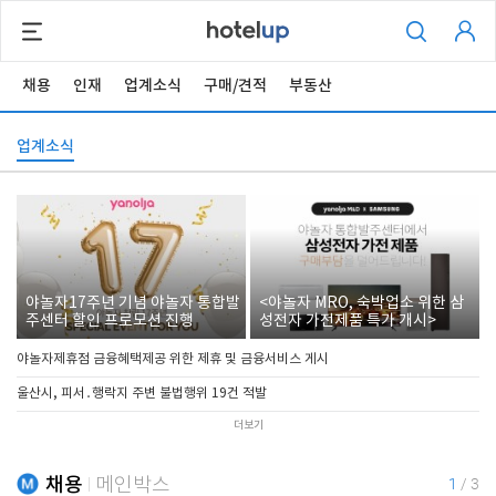
채용
인재
업계소식
구매/견적
부동산
업계소식
야놀자17주년 기념 야놀자 통합발
<야놀자 MRO, 숙박업소 위한 삼
주센터 할인 프로모션 진행
성전자 가전제품 특가 개시>
야놀자제휴점 금융혜택제공 위한 제휴 및 금융서비스 게시
울산시, 피서․행락지 주변 불법행위 19건 적발
더보기
채용
메인박스
1
/
3