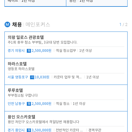
메이드
1년 이상
당번
1년 이상
채용
메인포커스
1
/
2
의왕 밀로스 관광호텔
주1회 휴무 청소 부부팀, 3교대 당번 모집합니다.
경기 의왕시
월
2,500,000원
객실 청소업무
1년 이상
하라스호텔
영등포 하라스호텔
서울 영등포구
시
10,030원
카운터 업무 및 객실관리(청소상태 확인, 객실판매)
1년 이상
루루호텔
부부청소팀 구합니다
인천 남동구
월
2,500,000원
객실 청소
1년 이상
용인 오스카호텔
용인 처인구 오스카호텔에서 격일당번 채용합니다
경기 용인시
월
3,500,000원
전반적인 카운터 업무
경력무관