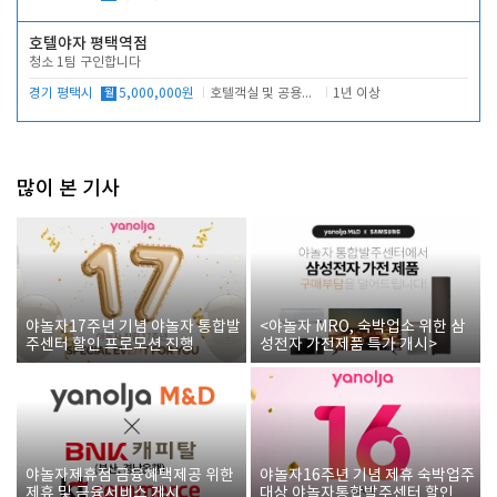
호텔야자 평택역점
청소 1팀 구인합니다
경기 평택시
월
5,000,000원
호텔객실 및 공용시설 청소 관리
1년 이상
많이 본 기사
야놀자17주년 기념 야놀자 통합발
<야놀자 MRO, 숙박업소 위한 삼
주센터 할인 프로모션 진행
성전자 가전제품 특가 개시>
야놀자제휴점 금융혜택제공 위한
야놀자16주년 기념 제휴 숙박업주
제휴 및 금융서비스 게시
대상 야놀자통합발주센터 할인쿠