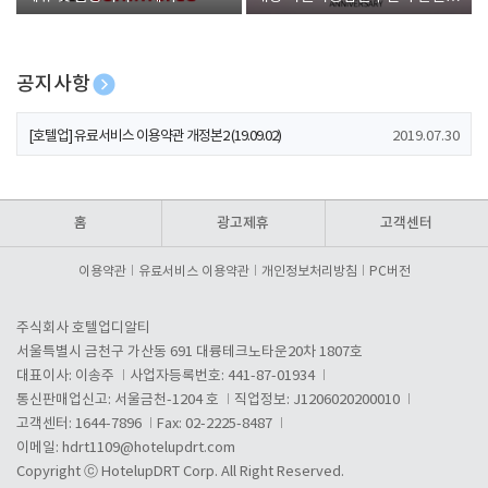
폰 증정
공지사항
[호텔업] 개인정보 처리방침 개정본1 (19.09.02)
2019.07.30
[호텔업] 유료서비스 이용약관 개정본2 (19.09.02)
2019.07.30
[호텔업] 개인정보 처리방침 개정본2 (19.09.02)
2019.07.30
홈
광고제휴
고객센터
이용약관
유료서비스 이용약관
개인정보처리방침
PC버전
주식회사 호텔업디알티
서울특별시 금천구 가산동 691 대륭테크노타운20차 1807호
대표이사: 이송주
사업자등록번호: 441-87-01934
통신판매업신고: 서울금천-1204 호
직업정보: J1206020200010
고객센터: 1644-7896
Fax: 02-2225-8487
이메일:
hdrt1109@hotelupdrt.com
Copyright ⓒ HotelupDRT Corp. All Right Reserved.