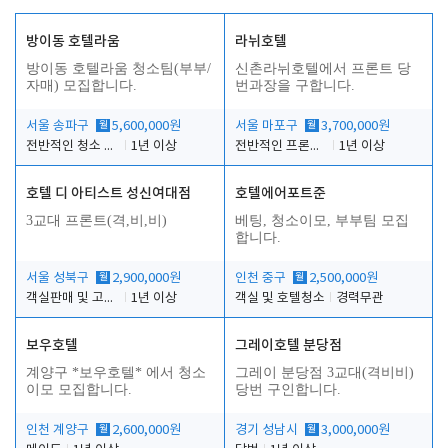
방이동 호텔라움
라뉘호텔
방이동 호텔라움 청소팀(부부/
신촌라뉘호텔에서 프론트 당
자매) 모집합니다.
번과장을 구합니다.
서울 송파구
월
5,600,000원
서울 마포구
월
3,700,000원
전반적인 청소 업무(객실청소.객실정리)
1년 이상
전반적인 프론트 당번업무
1년 이상
호텔 디 아티스트 성신여대점
호텔에어포트준
3교대 프론트(격,비,비)
베팅, 청소이모, 부부팀 모집
합니다.
서울 성북구
월
2,900,000원
인천 중구
월
2,500,000원
객실판매 및 고객응대
1년 이상
객실 및 호텔청소
경력무관
보우호텔
그레이호텔 분당점
계양구 *보우호텔* 에서 청소
그레이 분당점 3교대(격비비)
이모 모집합니다.
당번 구인합니다.
인천 계양구
월
2,600,000원
경기 성남시
월
3,000,000원