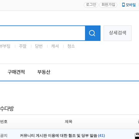
로그인
회원가입
모바일
로고
상세검색
부부팀
주말
당번
캐셔
청소
구매견적
부동산
수다방
번호
제목
공지
커뮤니티 게시판 이용에 대한 협조 및 당부 말씀
(41)