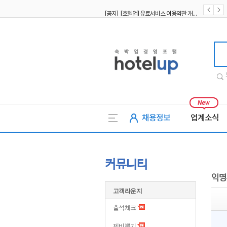
[공지] [호텔업] 유료서비스 이용약관 개정본2 (19.09.02)
[공지] [호텔업] 개인정보 처리방침 개정본2 (19.09.02)
호텔업
채용정보
업계소식
커뮤니티
익명
고객라운지
출석체크
제비뽑기