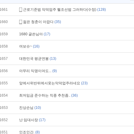
1661
근로기준법 악덕업주 헬조선법 그러하다(수정)
(128)
1660
젊은 청춘이 아깝다
(35)
1659
1680 글쓴님아
(17)
1658
여보슈~
(16)
1657
대한민국 평균연봉
(13)
1656
아무리 익명이여도...
(9)
1655
앞에서위반뒤에서웃는악덕업주라네요
(23)
1654
최저임금 준수하는 직종 추천좀..
(36)
1653
진상손님
(10)
1652
난 임대사장
(17)
1651
인조인간.
(8)