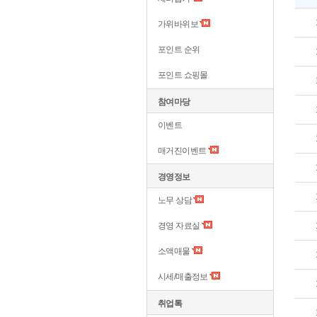
가위바위보
포인트 순위
포인트 쇼핑몰
참여마당
이벤트
매거진이벤트
경영정보
노무 상담
경영 자료실
소액매물
시세/매출정보
취업톡