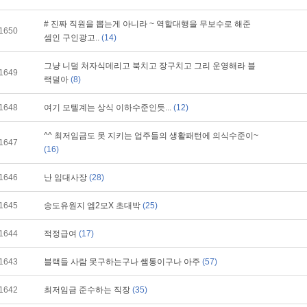
# 진짜 직원을 뽑는게 아니라 ~ 역할대행을 무보수로 해준
1650
셈인 구인광고..
(14)
그냥 니덜 처자식데리고 북치고 장구치고 그리 운영해라 블
1649
랙덜아
(8)
1648
여기 모텔계는 상식 이하수준인듯...
(12)
^^ 최저임금도 못 지키는 업주들의 생활패턴에 의식수준이~
1647
(16)
1646
난 임대사장
(28)
1645
송도유원지 엠2모X 초대박
(25)
1644
적정급여
(17)
1643
블랙들 사람 못구하는구나 쌤통이구나 아주
(57)
1642
최저임금 준수하는 직장
(35)