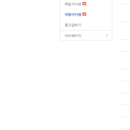
취업수다방
익명수다방
묻고답하기
마이페이지