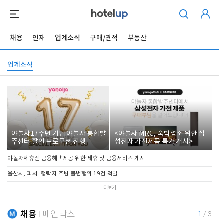
채용
인재
업계소식
구매/견적
부동산
업계소식
야놀자17주년 기념 야놀자 통합발
<야놀자 MRO, 숙박업소 위한 삼
주센터 할인 프로모션 진행
성전자 가전제품 특가 개시>
야놀자제휴점 금융혜택제공 위한 제휴 및 금융서비스 게시
울산시, 피서․행락지 주변 불법행위 19건 적발
더보기
채용
메인박스
1
/
3