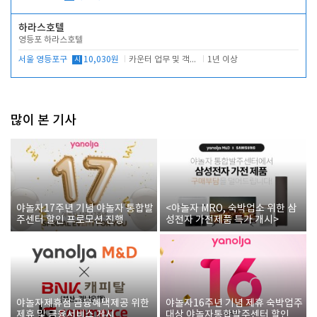
하라스호텔
영등포 하라스호텔
서울 영등포구
시
10,030원
카운터 업무 및 객실관리(청소상태 확인, 객실판매)
1년 이상
많이 본 기사
야놀자17주년 기념 야놀자 통합발
<야놀자 MRO, 숙박업소 위한 삼
주센터 할인 프로모션 진행
성전자 가전제품 특가 개시>
야놀자제휴점 금융혜택제공 위한
야놀자16주년 기념 제휴 숙박업주
제휴 및 금융서비스 게시
대상 야놀자통합발주센터 할인쿠