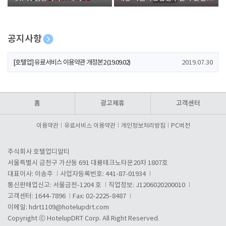
폰 증정
공지사항
[호텔업] 개인정보 처리방침 개정본1 (19.09.02)
2019.07.30
[호텔업] 유료서비스 이용약관 개정본2 (19.09.02)
2019.07.30
[호텔업] 개인정보 처리방침 개정본2 (19.09.02)
2019.07.30
홈
광고제휴
고객센터
이용약관
유료서비스 이용약관
개인정보처리방침
PC버전
주식회사 호텔업디알티
서울특별시 금천구 가산동 691 대륭테크노타운20차 1807호
대표이사: 이송주
사업자등록번호: 441-87-01934
통신판매업신고: 서울금천-1204 호
직업정보: J1206020200010
고객센터: 1644-7896
Fax: 02-2225-8487
이메일:
hdrt1109@hotelupdrt.com
Copyright ⓒ HotelupDRT Corp. All Right Reserved.