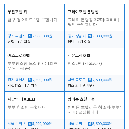
부천호텔 키노
그레이호텔 분당점
급구 청소이모 1명 구합니다.
그레이 분당점 3교대(격비비)
당번 구인합니다.
경기 부천시
월
2,800,000원
경기 성남시
월
3,000,000원
베팅
1년 이상
당번
1년 이상
아스트로호텔
레몬트리호텔
부부청소팀 모집 (매주1회휴
청소1명 (객실26개)
무/식사제공)
경기 용인시
월
2,400,000원
서울 종로구
월
2,600,000원
객실청소
1년 이상
청소 외
경력무관
사당역 메트로21
방이동 호텔라움
부부 청소팀 구합니다
방이동 호텔라움 청소팀(부부/
자매) 모집합니다.
서울 관악구
월
5,800,000원
서울 송파구
월
5,600,000원