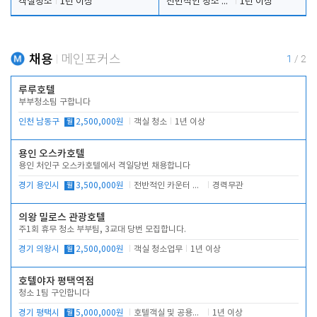
객실청소
1년 이상
전반적인 청소 업무(객실청소.객실정리)
1년 이상
채용
메인포커스
1
/
2
루루호텔
부부청소팀 구합니다
인천 남동구
월
2,500,000원
객실 청소
1년 이상
용인 오스카호텔
용인 처인구 오스카호텔에서 격일당번 채용합니다
경기 용인시
월
3,500,000원
전반적인 카운터 업무
경력무관
의왕 밀로스 관광호텔
주1회 휴무 청소 부부팀, 3교대 당번 모집합니다.
경기 의왕시
월
2,500,000원
객실 청소업무
1년 이상
호텔야자 평택역점
청소 1팀 구인합니다
경기 평택시
월
5,000,000원
호텔객실 및 공용시설 청소 관리
1년 이상