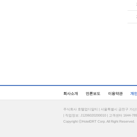
회사소개
언론보도
이용약관
개
주식회사 호텔업디알티 | 서울특별시 금천구 가산동 69
| 직업정보: J1206020200010 | 고객센터 1644-7896 
Copyright ⓒHotelDRT Corp. All Right Reserved.