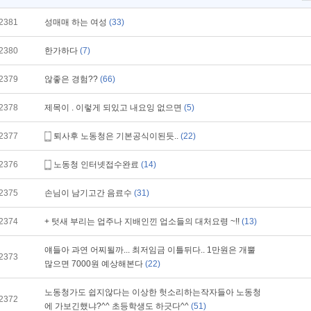
2381
성매매 하는 여성
(33)
2380
한가하다
(7)
2379
않좋은 경험??
(66)
2378
제목이 . 이렇게 되있고 내요잉 없으면
(5)
2377
퇴사후 노동청은 기본공식이된듯..
(22)
2376
노동청 인터넷접수완료
(14)
2375
손님이 남기고간 음료수
(31)
2374
+ 텃새 부리는 업주나 지배인낀 업소들의 대처요령 ~!!
(13)
얘들아 과연 어찌될까... 최저임금 이틀뒤다.. 1만원은 개뿔
2373
많으면 7000원 예상해본다
(22)
노동청가도 쉽지않다는 이상한 헛소리하는작자들아 노동청
2372
에 가보긴했냐?^^ 초등학생도 하긋다^^
(51)