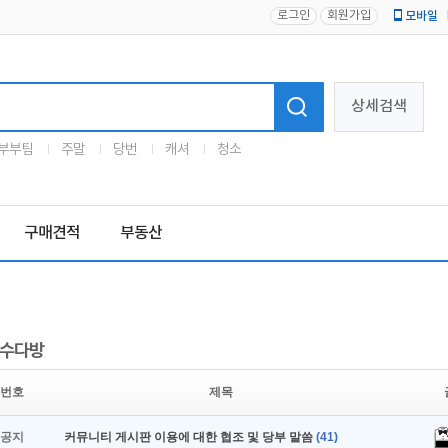
로그인
회원가입
모바일
로고
상세검색
부부팀
주말
당번
캐셔
청소
구매견적
부동산
수다방
번호
제목
공지
커뮤니티 게시판 이용에 대한 협조 및 당부 말씀
(41)