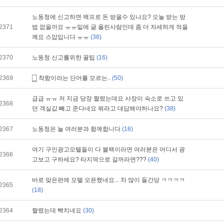
노동청에 신고하면 백프로 돈 받을수 있나요? 오늘 받는 방
2371
법 없을까요 ㅠㅠ밑에 글 올린사람인데 좀 더 자세하게 적을
께요 스압입니다 ㅠㅠ
(38)
2370
노동청 신고를위한 꿀팁
(16)
2369
착함이라는 단어를 모르는..
(50)
급급 ㅠㅠ 저 지금 당장 짤렸는데요 사장이 숙소로 쓰고 있
2368
던 객실값 빼고 준다네요 뭐라고 대답해야하나요?
(38)
2367
노동청은 늘 여러분과 함께합니다
(16)
여기 구인광고모텔들이 다 블랙이라면 여러분은 어디서 광
2366
고보고 구하세요? 타지역으로 갈꺼라면???
(40)
바로 맞은편에 모텔 오픈했네요... 차 많이 들간당 ㅋㅋㅋㅋ
2365
(18)
2364
짤렸는데 빡치네요
(30)