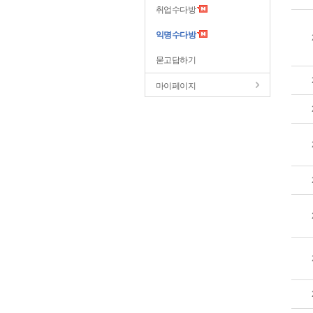
취업수다방
익명수다방
묻고답하기
마이페이지