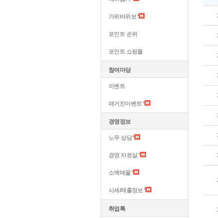
가위바위보
포인트 순위
포인트 쇼핑몰
참여마당
이벤트
매거진이벤트
경영정보
노무 상담
경영 자료실
소액매물
시세/매출정보
취업톡