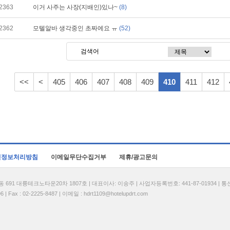
2363
이거 사주는 사장(지배인)있나~
(8)
2362
모텔알바 생각중인 초짜에요 ㅠ
(52)
<<
<
405
406
407
408
409
410
411
412
인정보처리방침
이메일무단수집거부
제휴/광고문의
1 대륭테크노타운20차 1807호 | 대표이사: 이송주 | 사업자등록번호: 441-87-01934 | 
| Fax : 02-2225-8487 | 이메일 :
hdrt1109@hotelupdrt.com