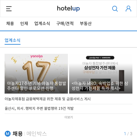
채용
인재
업계소식
구매/견적
부동산
업계소식
야놀자17주년 기념 야놀자 통합발
<야놀자 MRO, 숙박업소 위한 삼
주센터 할인 프로모션 진행
성전자 가전제품 특가 개시>
야놀자제휴점 금융혜택제공 위한 제휴 및 금융서비스 게시
울산시, 피서․행락지 주변 불법행위 19건 적발
더보기
채용
메인박스
1
/
3