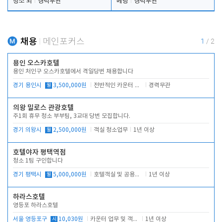
청소 외
경력무관
베팅
경력무관
채용
메인포커스
1
/
2
용인 오스카호텔
용인 처인구 오스카호텔에서 격일당번 채용합니다
경기 용인시
월
3,500,000원
전반적인 카운터 업무
경력무관
의왕 밀로스 관광호텔
주1회 휴무 청소 부부팀, 3교대 당번 모집합니다.
경기 의왕시
월
2,500,000원
객실 청소업무
1년 이상
호텔야자 평택역점
청소 1팀 구인합니다
경기 평택시
월
5,000,000원
호텔객실 및 공용시설 청소 관리
1년 이상
하라스호텔
영등포 하라스호텔
서울 영등포구
시
10,030원
카운터 업무 및 객실관리(청소상태 확인, 객실판매)
1년 이상