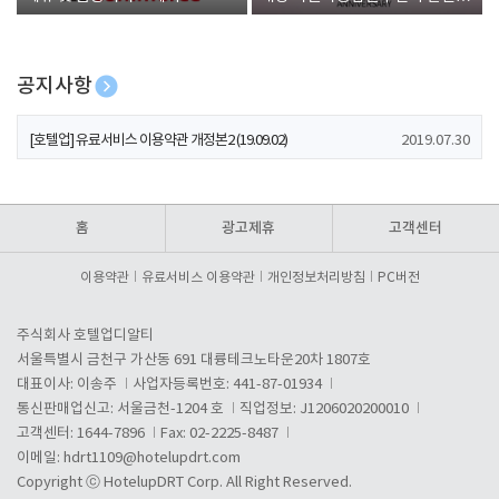
폰 증정
공지사항
[호텔업] 개인정보 처리방침 개정본1 (19.09.02)
2019.07.30
[호텔업] 유료서비스 이용약관 개정본2 (19.09.02)
2019.07.30
[호텔업] 개인정보 처리방침 개정본2 (19.09.02)
2019.07.30
홈
광고제휴
고객센터
이용약관
유료서비스 이용약관
개인정보처리방침
PC버전
주식회사 호텔업디알티
서울특별시 금천구 가산동 691 대륭테크노타운20차 1807호
대표이사: 이송주
사업자등록번호: 441-87-01934
통신판매업신고: 서울금천-1204 호
직업정보: J1206020200010
고객센터: 1644-7896
Fax: 02-2225-8487
이메일:
hdrt1109@hotelupdrt.com
Copyright ⓒ HotelupDRT Corp. All Right Reserved.