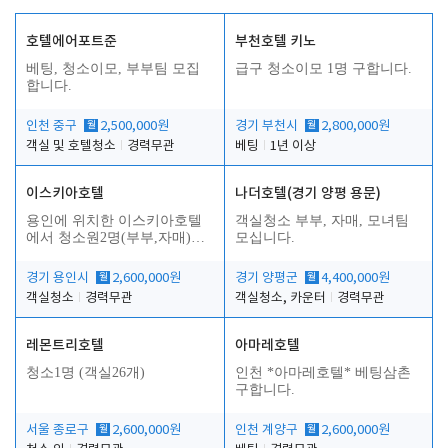
호텔에어포트준
부천호텔 키노
베팅, 청소이모, 부부팀 모집
급구 청소이모 1명 구합니다.
합니다.
인천 중구
월
2,500,000원
경기 부천시
월
2,800,000원
객실 및 호텔청소
경력무관
베팅
1년 이상
이스키아호텔
나더호텔(경기 양평 용문)
용인에 위치한 이스키아호텔
객실청소 부부, 자매, 모녀팀
에서 청소원2명(부부,자매)을
모십니다.
모집합니다..
경기 용인시
월
2,600,000원
경기 양평군
월
4,400,000원
객실청소
경력무관
객실청소, 카운터
경력무관
레몬트리호텔
아마레호텔
청소1명 (객실26개)
인천 *아마레호텔* 베팅삼촌
구합니다.
서울 종로구
월
2,600,000원
인천 계양구
월
2,600,000원