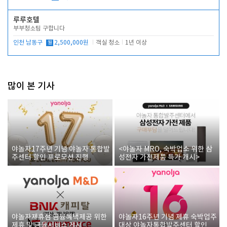
루루호텔
부부청소팀 구합니다
인천 남동구
월
2,500,000원
객실 청소
1년 이상
많이 본 기사
야놀자17주년 기념 야놀자 통합발
<야놀자 MRO, 숙박업소 위한 삼
주센터 할인 프로모션 진행
성전자 가전제품 특가 개시>
야놀자제휴점 금융혜택제공 위한
야놀자16주년 기념 제휴 숙박업주
제휴 및 금융서비스 게시
대상 야놀자통합발주센터 할인쿠