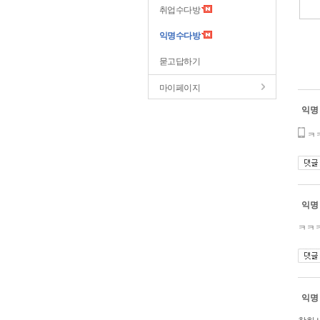
취업수다방
익명수다방
묻고답하기
마이페이지