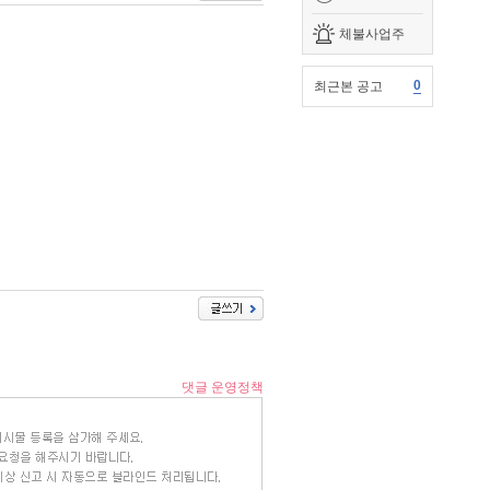
체불사업주
0
최근본 공고