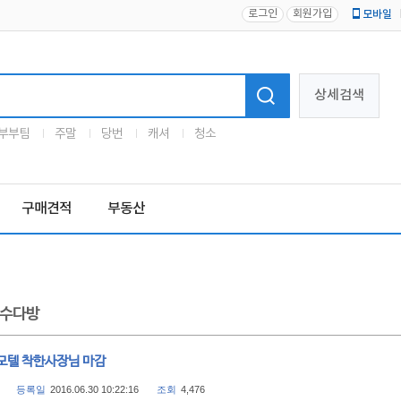
로그인
회원가입
모바일
로고
상세검색
부부팀
주말
당번
캐셔
청소
구매견적
부동산
수다방
모텔 착한사장님 마감
등록일
2016.06.30 10:22:16
조회
4,476