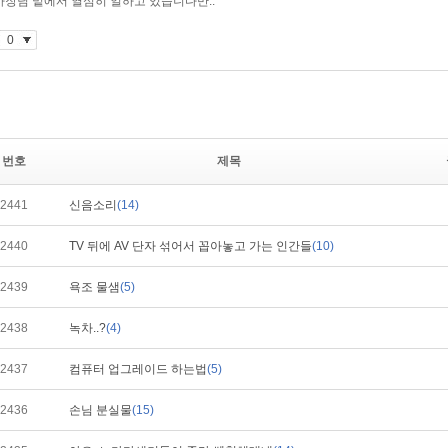
번호
제목
2441
신음소리
(14)
2440
TV 뒤에 AV 단자 섞어서 꼽아놓고 가는 인간들
(10)
2439
욕조 물샘
(5)
2438
녹차..?
(4)
2437
컴퓨터 업그레이드 하는법
(5)
2436
손님 분실물
(15)