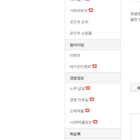
가위바위보
채용
말만 
포인트 순위
포인트 쇼핑몰
참여마당
이벤트
매거진이벤트
경영정보
노무 상담
경영 자료실
소액매물
시세/매출정보
취업톡