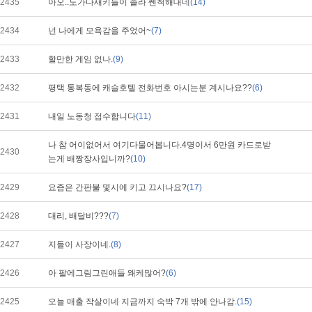
2435
아오..노가다새키들이 졸라 쎈척해대네
(14)
2434
넌 나에게 모욕감을 주었어~
(7)
2433
할만한 게임 없나.
(9)
2432
평택 통복동에 캐슬호텔 전화번호 아시는분 계시나요??
(6)
2431
내일 노동청 접수합니다
(11)
나 참 어이없어서 여기다물어봅니다.4명이서 6만원 카드로받
2430
는게 배짱장사입니까?
(10)
2429
요즘은 간판불 몇시에 키고 끄시나요?
(17)
2428
대리, 배달비???
(7)
2427
지들이 사장이네.
(8)
2426
아 팔에그림그린애들 왜케많어?
(6)
2425
오늘 매출 작살이네 지금까지 숙박 7개 밖에 안나감.
(15)