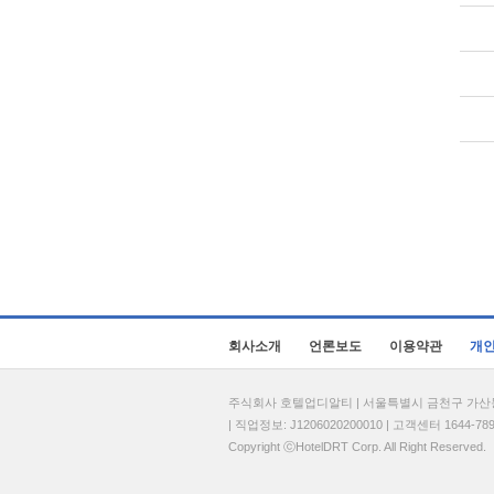
회사소개
언론보도
이용약관
개
주식회사 호텔업디알티 | 서울특별시 금천구 가산동 69
| 직업정보: J1206020200010 | 고객센터 1644-7896 
Copyright ⓒHotelDRT Corp. All Right Reserved.