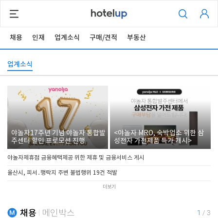
채용
인재
업계소식
구매/견적
부동산
업계소식
야놀자17주년 기념 야놀자 통합발
<야놀자 MRO, 숙박업소 위한 삼
주센터 할인 프로모션 진행
성전자 가전제품 특가 개시>
야놀자제휴점 금융혜택제공 위한 제휴 및 금융서비스 게시
울산시, 피서․행락지 주변 불법행위 19건 적발
더보기
채용
메인박스
1
/
3