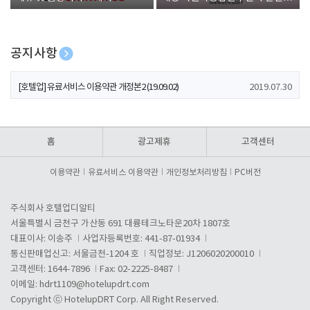
폰 증정
공지사항
[호텔업] 개인정보 처리방침 개정본1 (19.09.02)
2019.07.30
[호텔업] 유료서비스 이용약관 개정본2 (19.09.02)
2019.07.30
[호텔업] 개인정보 처리방침 개정본2 (19.09.02)
2019.07.30
홈
광고제휴
고객센터
이용약관
유료서비스 이용약관
개인정보처리방침
PC버전
주식회사 호텔업디알티
서울특별시 금천구 가산동 691 대륭테크노타운20차 1807호
대표이사: 이송주
사업자등록번호: 441-87-01934
통신판매업신고: 서울금천-1204 호
직업정보: J1206020200010
고객센터: 1644-7896
Fax: 02-2225-8487
이메일:
hdrt1109@hotelupdrt.com
Copyright ⓒ HotelupDRT Corp. All Right Reserved.