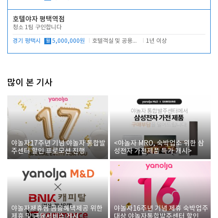
호텔야자 평택역점
청소 1팀 구인합니다
경기 평택시
월
5,000,000원
호텔객실 및 공용시설 청소 관리
1년 이상
많이 본 기사
야놀자17주년 기념 야놀자 통합발
<야놀자 MRO, 숙박업소 위한 삼
주센터 할인 프로모션 진행
성전자 가전제품 특가 개시>
야놀자제휴점 금융혜택제공 위한
야놀자16주년 기념 제휴 숙박업주
제휴 및 금융서비스 게시
대상 야놀자통합발주센터 할인쿠