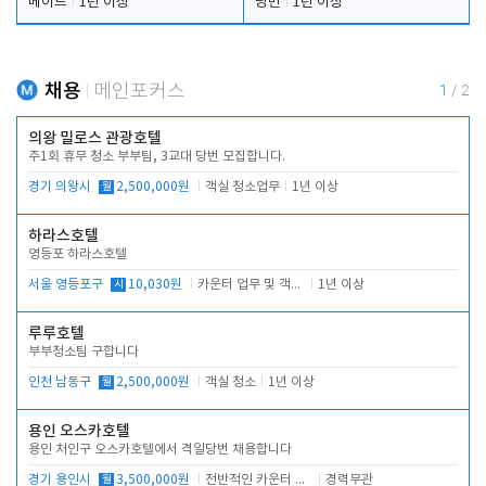
메이드
1년 이상
당번
1년 이상
채용
메인포커스
1
/
2
의왕 밀로스 관광호텔
주1회 휴무 청소 부부팀, 3교대 당번 모집합니다.
경기 의왕시
월
2,500,000원
객실 청소업무
1년 이상
하라스호텔
영등포 하라스호텔
서울 영등포구
시
10,030원
카운터 업무 및 객실관리(청소상태 확인, 객실판매)
1년 이상
루루호텔
부부청소팀 구합니다
인천 남동구
월
2,500,000원
객실 청소
1년 이상
용인 오스카호텔
용인 처인구 오스카호텔에서 격일당번 채용합니다
경기 용인시
월
3,500,000원
전반적인 카운터 업무
경력무관