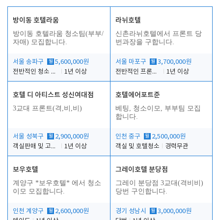
방이동 호텔라움
라뉘호텔
방이동 호텔라움 청소팀(부부/
신촌라뉘호텔에서 프론트 당
자매) 모집합니다.
번과장을 구합니다.
서울 송파구
월
5,600,000원
서울 마포구
월
3,700,000원
전반적인 청소 업무(객실청소.객실정리)
1년 이상
전반적인 프론트 당번업무
1년 이상
호텔 디 아티스트 성신여대점
호텔에어포트준
3교대 프론트(격,비,비)
베팅, 청소이모, 부부팀 모집
합니다.
서울 성북구
월
2,900,000원
인천 중구
월
2,500,000원
객실판매 및 고객응대
1년 이상
객실 및 호텔청소
경력무관
보우호텔
그레이호텔 분당점
계양구 *보우호텔* 에서 청소
그레이 분당점 3교대(격비비)
이모 모집합니다.
당번 구인합니다.
인천 계양구
월
2,600,000원
경기 성남시
월
3,000,000원