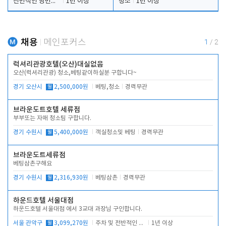
전반적인 당번업무
1년 이상
청소
1년 이상
채용
메인포커스
1
/
2
럭셔리관광호텔(오산)대실없음
오산(럭셔리관광) 청소,베팅같이하실분 구합니다~
경기 오산시
월
2,500,000원
베팅,청소
경력무관
브라운도트호텔 세류점
부부또는 자매 청소팀 구합니다.
경기 수원시
월
5,400,000원
객실청소및 베팅
경력무관
브라운도트세류점
베팅삼촌구해요
경기 수원시
월
2,316,930원
베팅삼촌
경력무관
하운드호텔 서울대점
하운드호텔 서울대점 에서 3교대 과장님 구인합니다.
서울 관악구
월
3,099,270원
주차 및 전반적인 당번업무
1년 이상