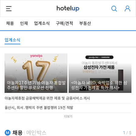
채용
인재
업계소식
구매/견적
부동산
업계소식
야놀자17주년 기념 야놀자 통합발
<야놀자 MRO, 숙박업소 위한 삼
주센터 할인 프로모션 진행
성전자 가전제품 특가 개시>
야놀자제휴점 금융혜택제공 위한 제휴 및 금융서비스 게시
울산시, 피서․행락지 주변 불법행위 19건 적발
더보기
채용
메인박스
1
/
5