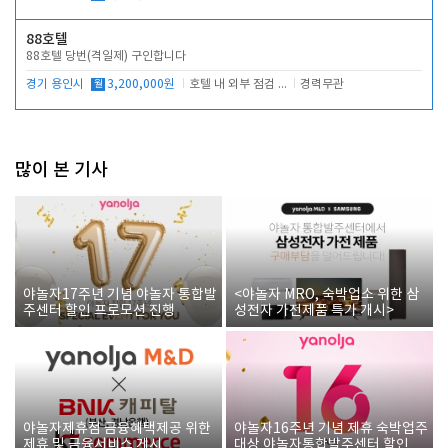
88호텔
88호텔 당번(격일제) 구인합니다
경기 용인시
월
3,200,000원
호텔 내 외부 점검 및 프런트 운영
경력무관
많이 본 기사
야놀자17주년 기념 야놀자 통합발
<야놀자 MRO, 숙박업소 위한 삼
주센터 할인 프로모션 진행
성전자 가전제품 특가 개시>
야놀자제휴점 금융혜택제공 위한
야놀자16주년 기념 제휴 숙박업주
제휴 및 금융서비스 게시
대상 야놀자통합발주센터 할인쿠