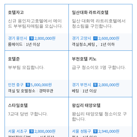
호텔자고
일산대화 라트리호텔
신규 용인자고호텔에서 메이
일산 대화역 라트리호텔에서
드 부부팀자매팀을 모십니다.
청소팀을 구인합니다.
경기 용인시
월
2,800,000원
경기 고양시
시
2,600,000원
룸메이드
1년 이상
객실청소,베팅 ,
1년 이하
호텔준
부천호텔 키노
부부팀 모집합니다.
급구 청소이모 1명 구합니다.
인천 중구
월
5,000,000원
경기 부천시
월
2,800,000원
객실 및 호텔청소
경력무관
베팅
1년 이상
스타일호텔
왕십리 태양모텔
3교대 당번 구합니다.
왕십리 태양모텔 청소이모 구
합니다.
서울 서초구
월
2,800,000원
서울 성동구
월
2,940,000원