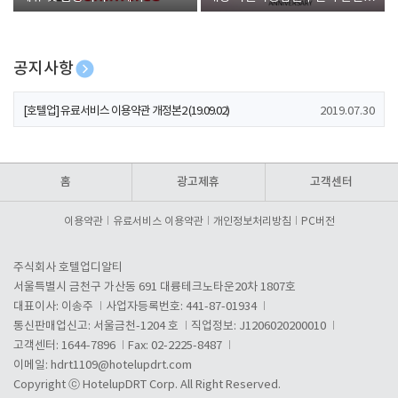
폰 증정
공지사항
[호텔업] 개인정보 처리방침 개정본1 (19.09.02)
2019.07.30
[호텔업] 유료서비스 이용약관 개정본2 (19.09.02)
2019.07.30
[호텔업] 개인정보 처리방침 개정본2 (19.09.02)
2019.07.30
홈
광고제휴
고객센터
이용약관
유료서비스 이용약관
개인정보처리방침
PC버전
주식회사 호텔업디알티
서울특별시 금천구 가산동 691 대륭테크노타운20차 1807호
대표이사: 이송주
사업자등록번호: 441-87-01934
통신판매업신고: 서울금천-1204 호
직업정보: J1206020200010
고객센터: 1644-7896
Fax: 02-2225-8487
이메일:
hdrt1109@hotelupdrt.com
Copyright ⓒ HotelupDRT Corp. All Right Reserved.